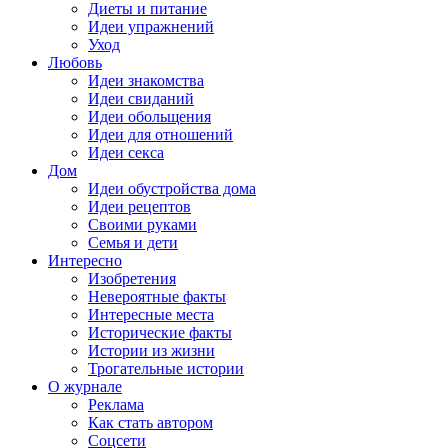
Диеты и питание
Идеи упражнений
Уход
Любовь
Идеи знакомства
Идеи свиданий
Идеи обольщения
Идеи для отношений
Идеи секса
Дом
Идеи обустройства дома
Идеи рецептов
Своими руками
Семья и дети
Интересно
Изобретения
Невероятные факты
Интересные места
Исторические факты
Истории из жизни
Трогательные истории
О журнале
Реклама
Как стать автором
Соцсети