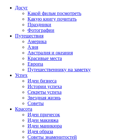
Досуг
Какой фильм посмотреть
Какую книгу почитать
Праздники
Фотографии
Путешествия
Америка
Азия
Австралия и океания
Красивые места
Европа
Путешественнику на заметку
Успех
Идеи бизнеса
Истории успеха
Секреты успеха
Звездная жизнь
Советы
Красота
Идеи причесок
Идеи макияжа
Идеи маникюра
Идея образа
Советы знаменитостей