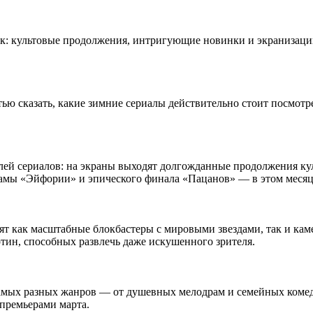
к: культовые продолжения, интригующие новинки и экранизации 
тью сказать, какие зимние сериалы действительно стоит посмотр
лей сериалов: на экраны выходят долгожданные продолжения ку
рамы «Эйфории» и эпического финала «Пацанов» — в этом меся
дят как масштабные блокбастеры с мировыми звездами, так и к
ртин, способных развлечь даже искушенного зрителя.
самых разных жанров — от душевных мелодрам и семейных коме
премьерами марта.