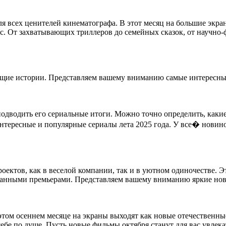
ля всех ценителей кинематографа. В этот месяц на большие экр
с. От захватывающих триллеров до семейных сказок, от научн
щие истории. Представляем вашему вниманию самые интересные
подводить его сериальные итоги. Можно точно определить, какие
интересные и популярные сериалы лета 2025 года. У все� новин
оектов, как в веселой компании, так и в уютном одиночестве.
анными премьерами. Представляем вашему вниманию яркие нови
этом осеннем месяце на экраны выходят как новые отечественны
ебе по душе. Пусть новые фильмы октября станут для вас увле