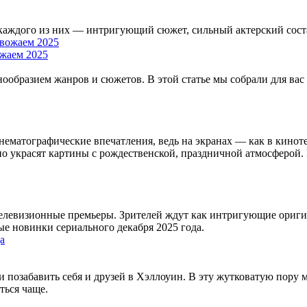
каждого из них — интригующий сюжет, сильный актерский состав
жаем 2025
нообразием жанров и сюжетов. В этой статье мы собрали для в
ематографические впечатления, ведь на экранах — как в киноте
о украсят картины с рождественской, праздничной атмосферой.
телевизионные премьеры. Зрителей ждут как интригующие ориг
е новинки сериального декабря 2025 года.
 позабавить себя и друзей в Хэллоуин. В эту жутковатую пору
ться чаще.