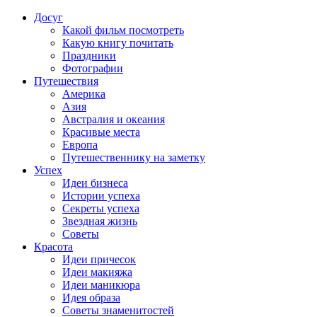
Досуг
Какой фильм посмотреть
Какую книгу почитать
Праздники
Фотографии
Путешествия
Америка
Азия
Австралия и океания
Красивые места
Европа
Путешественнику на заметку
Успех
Идеи бизнеса
Истории успеха
Секреты успеха
Звездная жизнь
Советы
Красота
Идеи причесок
Идеи макияжа
Идеи маникюра
Идея образа
Советы знаменитостей