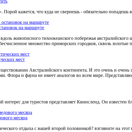
тить
Порой кажется, что куда не свернешь - обязательно попадешь в
становок на маршруте
а вдоль живописного тихоокеанского побережья австралийского 
 бесчисленное множество приморских городков, сквозь золотые 
ических мест
ествовании Австралийского континента. И это очень и очень зр
и. Флора и фауна не имеет аналогов во всем мире. Представляю
й интерес для туристов представляет Квинсленд. Он известен б
дового месяца
ческого отдыха с вашей второй половинкой? взгляните на этот