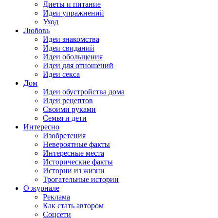
Диеты и питание
Идеи упражнений
Уход
Любовь
Идеи знакомства
Идеи свиданий
Идеи обольщения
Идеи для отношений
Идеи секса
Дом
Идеи обустройства дома
Идеи рецептов
Своими руками
Семья и дети
Интересно
Изобретения
Невероятные факты
Интересные места
Исторические факты
Истории из жизни
Трогательные истории
О журнале
Реклама
Как стать автором
Соцсети