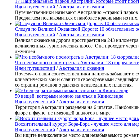
17 Национальных парков Австралии, которые стоит посе
Идеи путешествий
/
Австралия и океания
Путешественники называют Австралию «страной парков». 
Предлагаем познакомиться с наиболее красивыми из них.
Следуя по Великой Океанской Дороге: 10 обязательных о
Идеи путешествий
/
Австралия и океания
Великая океанская дорога простирается на 243 километр
великолепных туристических шоссе. Она проходит через
джунглей.
Что необычного посмотреть в Австралии: 18 сюрреалист
Идеи путешествий
/
Австралия и океания
Почему-то наши соотечественники напрочь забывают о сущ
климатических зон и славится своеобразными ландшафтам
со страниц романов о далеких неизведанных планетах.
50 вещей, которыми можно заняться в Квинсленде
Идеи путешествий
/
Австралия и океания
Территория Австралии разделена на 6 штатов. Наибольши
флоре и фауне, не имеющей аналогов в мире.
Восхитительный курорт Бора-Бора - лучшее место для ме
Идеи путешествий
/
Австралия и океания
Вы ищите великолепное место для незабываемого романти