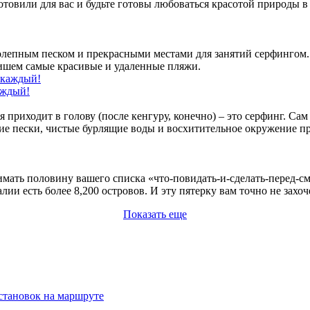
овили для вас и будьте готовы любоваться красотой природы в 
олепным песком и прекрасными местами для занятий серфингом. 
пишем самые красивые и удаленные пляжи.
аждый!
я приходит в голову (после кенгуру, конечно) – это серфинг. Сам
е пески, чистые бурлящие воды и восхитительное окружение пре
мать половину вашего списка «что-повидать-и-сделать-перед-с
лии есть более 8,200 островов. И эту пятерку вам точно не захоч
Показать еще
становок на маршруте