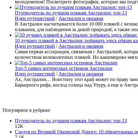
молодоженов! Посмотрите фотографии, которые мы подгот
Путеводитель по лучшим пляжам Австралии: топ-13
Идеи путешествий
/
Австралия и океания
В Австралии насчитывается более 10 000 пляжей с велик
плавания, для наблюдения за дикой природой, а также о
10 лучших пляжей в Австралии: побывать здесь обязан к
Идеи путешествий
/
Австралия и океания
Самая первая ассоциация, связанная с Австралией, котора
количеством великолепных пляжей. Но кашемирово мягки
Топ-5 самых интересных островов Австралии
Идеи путешествий
/
Австралия и океания
Ах, Австралия… Воистину этот край может по праву зани
Барьерного рифа, восход солнца над Улуру, а еще в Австра
Популярное в рубрике
Путеводитель по лучшим пляжам Австралии: топ-13
12K
Следуя по Великой Океанской Дороге: 10 обязательных о
7,1K