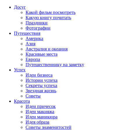
Досуг
Какой фильм посмотреть
Какую книгу почитать
Праздники
Фотографии
Путешествия
Америка
Азия
Австралия и океания
Красивые места
Европа
Путешественнику на заметку
Успех
Идеи бизнеса
Истории успеха
Секреты успеха
Звездная жизнь
Советы
Красота
Идеи причесок
Идеи макияжа
Идеи маникюра
Идея образа
Советы знаменитостей