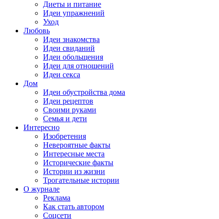
Диеты и питание
Идеи упражнений
Уход
Любовь
Идеи знакомства
Идеи свиданий
Идеи обольщения
Идеи для отношений
Идеи секса
Дом
Идеи обустройства дома
Идеи рецептов
Своими руками
Семья и дети
Интересно
Изобретения
Невероятные факты
Интересные места
Исторические факты
Истории из жизни
Трогательные истории
О журнале
Реклама
Как стать автором
Соцсети