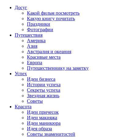
Досуг
Какой фильм посмотреть
Какую книгу почитать
Праздники
Фотографии
Путешествия
Америка
Азия
Австралия и океания
Красивые места
Европа
Путешественнику на заметку
Успех
Идеи бизнеса
Истории успеха
Секреты успеха
Звездная жизнь
Советы
Красота
Идеи причесок
Идеи макияжа
Идеи маникюра
Идея образа
Советы знаменитостей