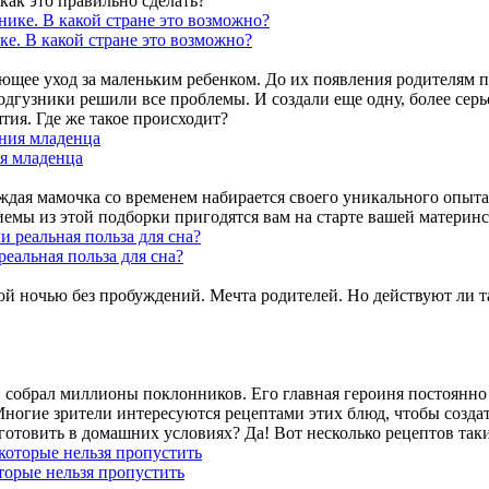
как это правильно сделать?
ике. В какой стране это возможно?
ющее уход за маленьким ребенком. До их появления родителям п
дгузники решили все проблемы. И создали еще одну, более серь
тия. Где же такое происходит?
ия младенца
дая мамочка со временем набирается своего уникального опыта
емы из этой подборки пригодятся вам на старте вашей материнс
еальная польза для сна?
й ночью без пробуждений. Мечта родителей. Но действуют ли та
 собрал миллионы поклонников. Его главная героиня постоянно
огие зрители интересуются рецептами этих блюд, чтобы создат
готовить в домашних условиях? Да! Вот несколько рецептов так
орые нельзя пропустить