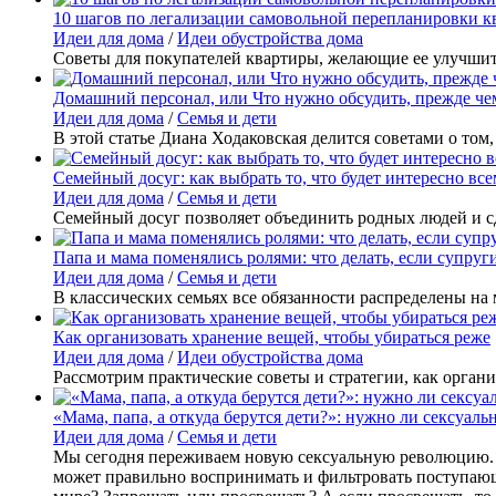
10 шагов по легализации самовольной перепланировки 
Идеи для дома
/
Идеи обустройства дома
Советы для покупателей квартиры, желающие ее улучши
Домашний персонал, или Что нужно обсудить, прежде че
Идеи для дома
/
Семья и дети
В этой статье Диана Ходаковская делится советами о то
Семейный досуг: как выбрать то, что будет интересно все
Идеи для дома
/
Семья и дети
Семейный досуг позволяет объединить родных людей и сд
Папа и мама поменялись ролями: что делать, если супруг
Идеи для дома
/
Семья и дети
В классических семьях все обязанности распределены на
Как организовать хранение вещей, чтобы убираться реже
Идеи для дома
/
Идеи обустройства дома
Рассмотрим практические советы и стратегии, как органи
«Мама, папа, а откуда берутся дети?»: нужно ли сексуал
Идеи для дома
/
Семья и дети
Мы сегодня переживаем новую сексуальную революцию. Те
может правильно воспринимать и фильтровать поступающ