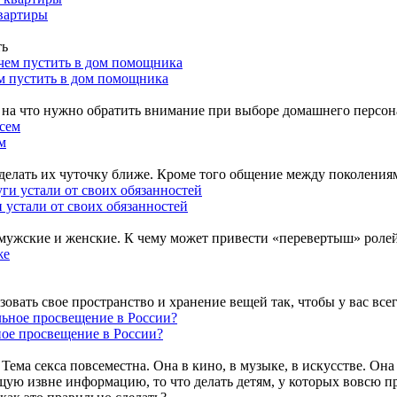
квартиры
ть
м пустить в дом помощника
м, на что нужно обратить внимание при выборе домашнего персон
м
елать их чуточку ближе. Кроме того общение между поколениям
и устали от своих обязанностей
 мужские и женские. К чему может привести «перевертыш» роле
зовать свое пространство и хранение вещей так, чтобы у вас все
ьное просвещение в России?
ма секса повсеместна. Она в кино, в музыке, в искусстве. Она
ую извне информацию, то что делать детям, у которых вовсю пр