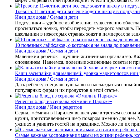
мире? Запрещать или просвещать? А если просвещать, то 
Тревога: 11-летние дети все еще ходят в школу в подгузн
Идеи для дома
/
Семья и дети
Подгузники – удобное изобретение, существенно облегча
просыпаться ночью, чтобы переодеть мокрого малыша. По
школьники в некоторых странах ходят в памперсах за заня
10 полезных лайфхаков, о которых я не знала до появлен
Идеи для дома
/
Семья и дети
Маленький ребенок – лучший жизненный органайзер. Каж
опозданием. Надеемся, полезные жизненные советы и при
Каши-засыпайки для малышей: уловка маркетологов или р
Идеи для дома
/
Семья и дети
Дать ребенку специальную каши и наслаждаться спокойно
популярных фирм и их продуктов в этой статье.
Рецепты блюд из сериала «Эмили в Париже»
Идеи для дома
/
Идеи рецептов
Сериал «Эмили в Париже» вышел уже в третьем сезоны и
кухни, приготовленными шеф-поваром именно для нее. Мн
ужинах и удивить гостей на празднике. Можно ли их при
Самые важные воспоминания мамы из жизни ребенка, кот