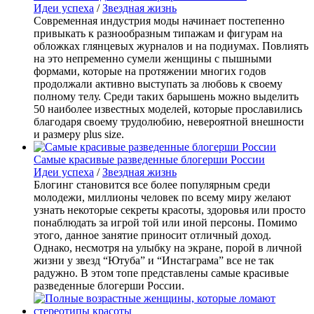
Идеи успеха
/
Звездная жизнь
Современная индустрия моды начинает постепенно
привыкать к разнообразным типажам и фигурам на
обложках глянцевых журналов и на подиумах. Повлиять
на это непременно сумели женщины с пышными
формами, которые на протяжении многих годов
продолжали активно выступать за любовь к своему
полному телу. Среди таких барышень можно выделить
50 наиболее известных моделей, которые прославились
благодаря своему трудолюбию, невероятной внешности
и размеру plus size.
Самые красивые разведенные блогерши России
Идеи успеха
/
Звездная жизнь
Блогинг становится все более популярным среди
молодежи, миллионы человек по всему миру желают
узнать некоторые секреты красоты, здоровья или просто
понаблюдать за игрой той или иной персоны. Помимо
этого, данное занятие приносит отличный доход.
Однако, несмотря на улыбку на экране, порой в личной
жизни у звезд “Ютуба” и “Инстаграма” все не так
радужно. В этом топе представлены самые красивые
разведенные блогерши России.