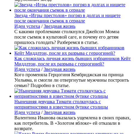
Звезда «Игры престолов» погряз в долгах и нищете
после окончания съемок в сериале
Идеи успеха
/
Звездная жизнь
С какими проблемами столкнулся Джейсон Момоа
после съемок в культовой саге, и почему его детям
пришлось голодать? Разберемся в статье.
Как сложилась личная жизнь бывших избранников Кейт
Миддлтон, после их разрыва с герцогиней?
Идеи успеха
/
Звездная жизнь
Кого променяла Герцогиня Кембриджская на принца
Уильяма, и смогли ли отвергнутые мужчины построить
семью? Подробно в статье.
Нынешняя девушка Тимати столкнулась с
неприятностями в известном бутике столицы
Идеи успеха
/
Звездная жизнь
Валентина Иванова оказалась ущемлена в своих правах,
как потребитель. В «Золотом яблоке» ей отказали в
возврате.