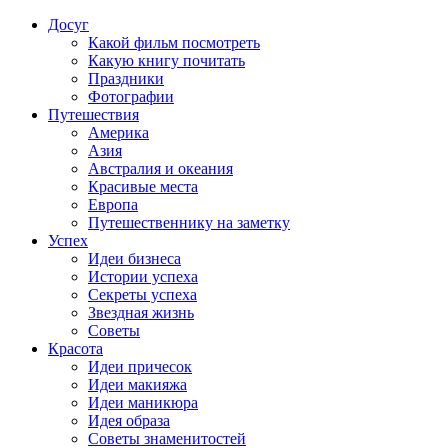
Досуг
Какой фильм посмотреть
Какую книгу почитать
Праздники
Фотографии
Путешествия
Америка
Азия
Австралия и океания
Красивые места
Европа
Путешественнику на заметку
Успех
Идеи бизнеса
Истории успеха
Секреты успеха
Звездная жизнь
Советы
Красота
Идеи причесок
Идеи макияжа
Идеи маникюра
Идея образа
Советы знаменитостей