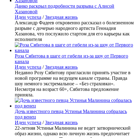
Данко раскрыл подробности разрыва с Алисой
Хазановой
Идеи успеха
/
Звездная жизнь
Александр Фадеев откровенно рассказал о болезненном
разрыве с дочерью народного артиста Геннадия
Хазанова, что послужило стартом для его карьеры как
исполнителя
Роза Сябитова в шаге от гибели из-за шоу от Первого
канала
Идеи успеха
/
Звездная жизнь
Недавно Розу Сябитову пригласили принять участие в
новой программе на ведущем канале страны. Правда
шоу немного экстремальное – «Без страховки».
Несмотря на возраст 60+, Сябитова предложение
приняла.
Дочь известного певца Устинья Малинина собралась
под венец
Идеи успеха
/
Звездная жизнь
22-летняя Устинья Малинина не ведет затворнический
образ жизни, однако всю личную жизнь предпочитает