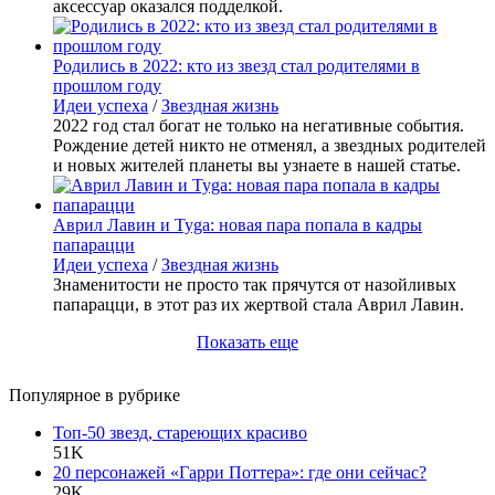
аксессуар оказался подделкой.
Родились в 2022: кто из звезд стал родителями в
прошлом году
Идеи успеха
/
Звездная жизнь
2022 год стал богат не только на негативные события.
Рождение детей никто не отменял, а звездных родителей
и новых жителей планеты вы узнаете в нашей статье.
Аврил Лавин и Tyga: новая пара попала в кадры
папарацци
Идеи успеха
/
Звездная жизнь
Знаменитости не просто так прячутся от назойливых
папарацци, в этот раз их жертвой стала Аврил Лавин.
Показать еще
Популярное в рубрике
Топ-50 звезд, стареющих красиво
51K
20 персонажей «Гарри Поттера»: где они сейчас?
29K