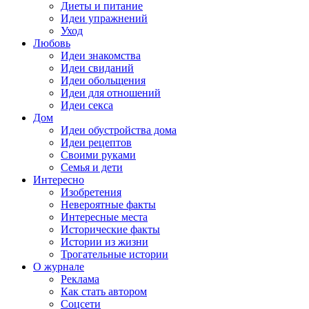
Диеты и питание
Идеи упражнений
Уход
Любовь
Идеи знакомства
Идеи свиданий
Идеи обольщения
Идеи для отношений
Идеи секса
Дом
Идеи обустройства дома
Идеи рецептов
Своими руками
Семья и дети
Интересно
Изобретения
Невероятные факты
Интересные места
Исторические факты
Истории из жизни
Трогательные истории
О журнале
Реклама
Как стать автором
Соцсети