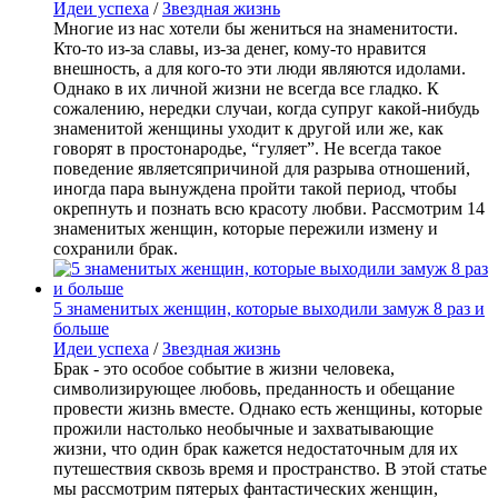
Идеи успеха
/
Звездная жизнь
Многие из нас хотели бы жениться на знаменитости.
Кто-то из-за славы, из-за денег, кому-то нравится
внешность, а для кого-то эти люди являются идолами.
Однако в их личной жизни не всегда все гладко. К
сожалению, нередки случаи, когда супруг какой-нибудь
знаменитой женщины уходит к другой или же, как
говорят в простонародье, “гуляет”. Не всегда такое
поведение являетсяпричиной для разрыва отношений,
иногда пара вынуждена пройти такой период, чтобы
окрепнуть и познать всю красоту любви. Рассмотрим 14
знаменитых женщин, которые пережили измену и
сохранили брак.
5 знаменитых женщин, которые выходили замуж 8 раз и
больше
Идеи успеха
/
Звездная жизнь
Брак - это особое событие в жизни человека,
символизирующее любовь, преданность и обещание
провести жизнь вместе. Однако есть женщины, которые
прожили настолько необычные и захватывающие
жизни, что один брак кажется недостаточным для их
путешествия сквозь время и пространство. В этой статье
мы рассмотрим пятерых фантастических женщин,