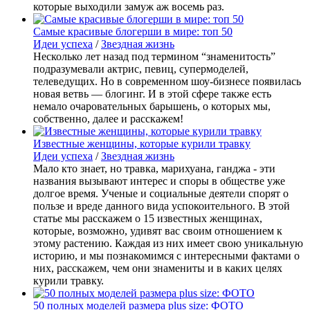
которые выходили замуж аж восемь раз.
Самые красивые блогерши в мире: топ 50
Идеи успеха
/
Звездная жизнь
Несколько лет назад под термином “знаменитость”
подразумевали актрис, певиц, супермоделей,
телеведущих. Но в современном шоу-бизнесе появилась
новая ветвь — блогинг. И в этой сфере также есть
немало очаровательных барышень, о которых мы,
собственно, далее и расскажем!
Известные женщины, которые курили травку
Идеи успеха
/
Звездная жизнь
Мало кто знает, но травка, марихуана, ганджа - эти
названия вызывают интерес и споры в обществе уже
долгое время. Ученые и социальные деятели спорят о
пользе и вреде данного вида успокоительного. В этой
статье мы расскажем о 15 известных женщинах,
которые, возможно, удивят вас своим отношением к
этому растению. Каждая из них имеет свою уникальную
историю, и мы познакомимся с интересными фактами о
них, расскажем, чем они знамениты и в каких целях
курили травку.
50 полных моделей размера plus size: ФОТО