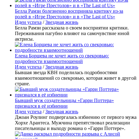
Белла Рамзи болезненно восприняла критику из-за
ролей в «Игре Престолов» и в «The Last of Us»
Идеи успеха
/
Звездная жизнь
Белла Рамзи рассказала о своем восприятии критики.
Переживания пагубно влияют на самочувствие юной
актрисы.
Елена Борщева не хочет жить со свекровью:
подробности взаимоотношений
Идеи успеха
/
Звездная жизнь
Бывшая звезда КВН поделилась подробностями
взаимоотношений со свекровью, которая живет в другой
стране.
Бывший муж создательницы «Гарри Поттера»
признался в её избиении
Идеи успеха
/
Звездная жизнь
Джоан Роулинг подвергалась избиению от первого мужа
Хорхе Арантеса. Мужчина препятствовал реализации
писательницы и выходу романа о «Гарри Поттере».