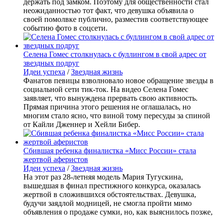
держать под замком. Поэтому для общественности стал
неожиданностью тот факт, что девушка объявила о
своей помолвке публично, разместив соответствующее
событию фото в соцсети.
Селена Гомес столкнулась с буллингом в свой адрес от
звездных подруг
Идеи успеха
/
Звездная жизнь
Фанатов певицы взволновало новое обращение звезды в
социальной сети тик-ток. На видео Селена Гомес
заявляет, что вынуждена прервать свою активность.
Прямая причина этого решения не оглашалась, но
многим стало ясно, что виной тому пересуды за спиной
от Кайли Дженнер и Хейли Бибер.
Сбившая ребенка финалистка «Мисс России» стала
жертвой аферистов
Идеи успеха
/
Звездная жизнь
На этот раз 28-летняя модель Мария Тугускина,
вышедшая в финал престижного конкурса, оказалась
жертвой в сложившихся обстоятельствах. Девушка,
будучи заядлой модницей, не смогла пройти мимо
объявления о продаже сумки, но, как выяснилось позже,