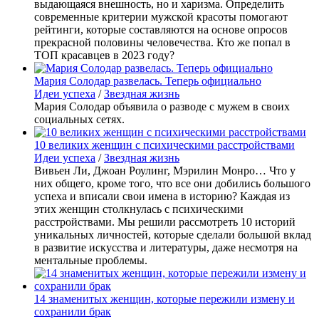
выдающаяся внешность, но и харизма. Определить
современные критерии мужской красоты помогают
рейтинги, которые составляются на основе опросов
прекрасной половины человечества. Кто же попал в
ТОП красавцев в 2023 году?
Мария Солодар развелась. Теперь официально
Идеи успеха
/
Звездная жизнь
Мария Солодар объявила о разводе с мужем в своих
социальных сетях.
10 великих женщин с психическими расстройствами
Идеи успеха
/
Звездная жизнь
Вивьен Ли, Джоан Роулинг, Мэрилин Монро… Что у
них общего, кроме того, что все они добились большого
успеха и вписали свои имена в историю? Каждая из
этих женщин столкнулась с психическими
расстройствами. Мы решили рассмотреть 10 историй
уникальных личностей, которые сделали большой вклад
в развитие искусства и литературы, даже несмотря на
ментальные проблемы.
14 знаменитых женщин, которые пережили измену и
сохранили брак