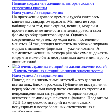
Полные возрастные женщины, которые ломают
стереотипы красоты
Идеи успеха
/
Звездная жизнь
На протяжении долгого времени худоба считалась
ключевым стандартом красоты. Мы многие годы
наблюдали за тем, как актрисы, певицы, модели и
прочие известные личности пытались довести свои
формы до общепринятого идеала. Однако в
современном мире вектор моды начал постепенно
меняться. И так, сегодня встретить на обложке журнала
модель с пышными формами — уже не новизна. А
знаменитые женщины размера plus size сумели доказать
миру, что можно быть неотразимыми даже имея парочку
лишних кило!
15 очень странных историй из жизни знаменитостей
Идеи успеха
/
Звездная жизнь
Повседневная жизнь знаменитостей – это далеко не
всегда шик, блеск и роскошь. Публичные выступления
перед объективами камер часто связаны со стрессом и
непредвиденными ситуациями, которые навсегда
остаются в памяти журналистов и фанатов. Предлагаем
ТОП-15 неуклюжих историй из жизни самых
популярных и востребованных отечественных и
зарубежных звезд.