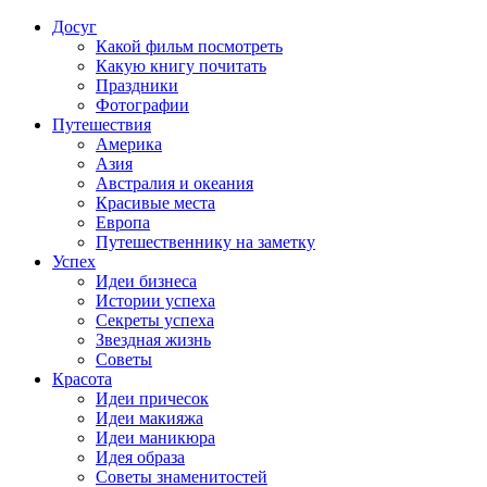
Досуг
Какой фильм посмотреть
Какую книгу почитать
Праздники
Фотографии
Путешествия
Америка
Азия
Австралия и океания
Красивые места
Европа
Путешественнику на заметку
Успех
Идеи бизнеса
Истории успеха
Секреты успеха
Звездная жизнь
Советы
Красота
Идеи причесок
Идеи макияжа
Идеи маникюра
Идея образа
Советы знаменитостей