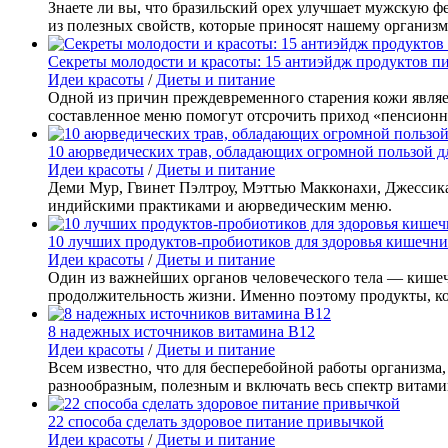
Знаете ли вы, что бразильский орех улучшает мужскую фе
из полезных свойств, которые приносят нашему организм
Секреты молодости и красоты: 15 антиэйдж продуктов п
Идеи красоты
/
Диеты и питание
Одной из причин преждевременного старения кожи являет
составленное меню помогут отсрочить приход «пенсионно
10 аюрведических трав, обладающих огромной пользой д
Идеи красоты
/
Диеты и питание
Деми Мур, Гвинет Пэлтроу, Мэттью Макконахи, Джессика 
индийскими практиками и аюрведическим меню.
10 лучших продуктов-пробиотиков для здоровья кишечник
Идеи красоты
/
Диеты и питание
Один из важнейших органов человеческого тела — кишечн
продолжительность жизни. Именно поэтому продукты, ко
8 надежных источников витамина B12
Идеи красоты
/
Диеты и питание
Всем известно, что для бесперебойной работы организма,
разнообразным, полезным и включать весь спектр витам
22 способа сделать здоровое питание привычкой
Идеи красоты
/
Диеты и питание