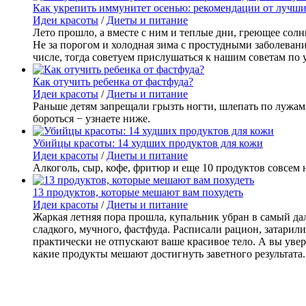
Как укрепить иммунитет осенью: рекомендации от лучши
Идеи красоты
/
Диеты и питание
Лето прошло, а вместе с ним и теплые дни, греющее сол
Не за порогом и холодная зима с простудными заболевани
числе, тогда советуем прислушаться к нашим советам п
Как отучить ребенка от фастфуда?
Идеи красоты
/
Диеты и питание
Раньше детям запрещали грызть ногти, шлепать по лужам, 
бороться − узнаете ниже.
Убийцы красоты: 14 худших продуктов для кожи
Идеи красоты
/
Диеты и питание
Алкоголь, сыр, кофе, фритюр и еще 10 продуктов совсем 
13 продуктов, которые мешают вам похудеть
Идеи красоты
/
Диеты и питание
Жаркая летняя пора прошла, купальник убран в самый дал
сладкого, мучного, фастфуда. Расписали рацион, затарили
практически не отпускают ваше красивое тело. А вы увер
какие продукты мешают достигнуть заветного результата.