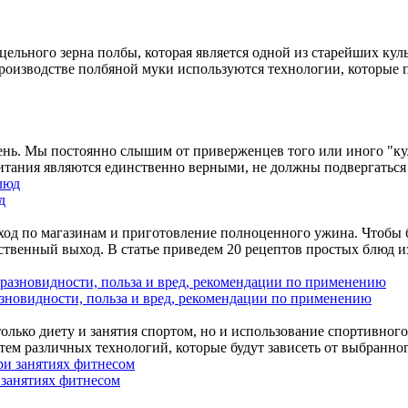
цельного зерна полбы, которая является одной из старейших ку
производстве полбяной муки используются технологии, которые 
 день. Мы постоянно слышим от приверженцев того или иного "к
итания являются единственно верными, не должны подвергаться
д
поход по магазинам и приготовление полноценного ужина. Чтобы 
инственный выход. В статье приведем 20 рецептов простых блюд
зновидности, польза и вред, рекомендации по применению
ько диету и занятия спортом, но и использование спортивного 
тем различных технологий, которые будут зависеть от выбранно
 занятиях фитнесом