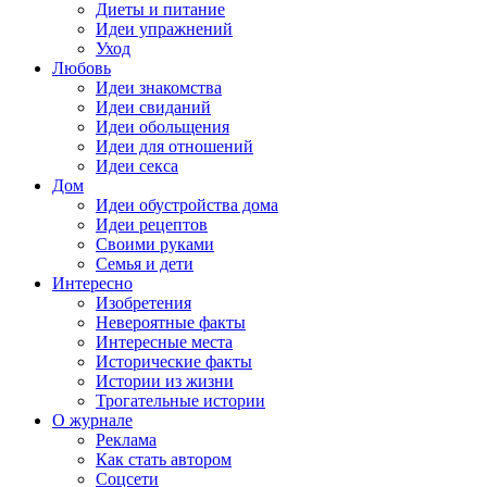
Диеты и питание
Идеи упражнений
Уход
Любовь
Идеи знакомства
Идеи свиданий
Идеи обольщения
Идеи для отношений
Идеи секса
Дом
Идеи обустройства дома
Идеи рецептов
Своими руками
Семья и дети
Интересно
Изобретения
Невероятные факты
Интересные места
Исторические факты
Истории из жизни
Трогательные истории
О журнале
Реклама
Как стать автором
Соцсети