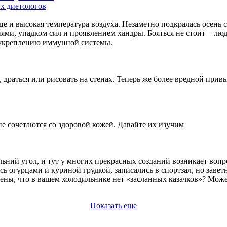
х диетологов
нце и высокая температура воздуха. Незаметно подкралась осен
ями, упадком сил и проявлением хандры. Бояться не стоит − люд
о укреплению иммунной системы.
драться или рисовать на стенах. Теперь же более вредной привы
не сочетаются со здоровой кожей. Давайте их изучим
ьний угол, и тут у многих прекрасных созданий возникает вопро
сь огурцами и куриной грудкой, записались в спортзал, но завет
ены, что в вашем холодильнике нет «засланных казачков»? Може
Показать еще