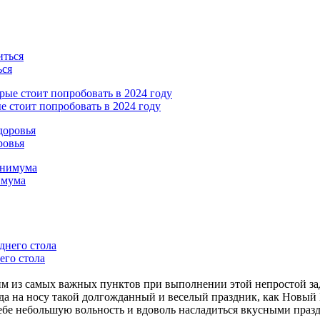
ься
е стоит попробовать в 2024 году
ровья
имума
его стола
им из самых важных пунктов при выполнении этой непростой зад
гда на носу такой долгожданный и веселый праздник, как Новый 
 себе небольшую вольность и вдоволь насладиться вкусными пра