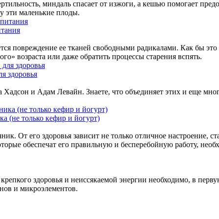
ртильность, миндаль спасает от изжоги, а кешью помогает пред
у эти маленькие плоды.
итания
ся повреждение ее тканей свободными радикалами. Как бы это 
го» возраста или даже обратить процессы старения вспять.
ля здоровья
Хадсон и Адам Левайн. Знаете, что объединяет этих и еще мно
а (не только кефир и йогурт)
ик. От его здоровья зависит не только отличное настроение, ст
торые обеспечат его правильную и бесперебойную работу, необ
 крепкого здоровья и неиссякаемой энергии необходимо, в перв
инов и микроэлементов.