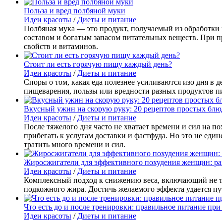
Польза и вред полбяной муки
Идеи красоты
/
Диеты и питание
Полбяная мука — это продукт, получаемый из обработки 
составом и богатым запасом питательных веществ. При 
свойств и витаминов.
Стоит ли есть горячую пищу каждый день?
Идеи красоты
/
Диеты и питание
Споры о том, какая еда полезнее усиливаются изо дня в
пищеварения, пользы или вредности разных продуктов п
Вкусный ужин на скорую руку: 20 рецептов простых блю
Идеи красоты
/
Диеты и питание
После тяжелого дня часто не хватает времени и сил на 
прибегать к услугам доставки и фастфуда. Но это не ед
тратить много времени и сил.
Жиросжигатели для эффективного похудения женщин: ра
Идеи красоты
/
Диеты и питание
Комплексный подход к снижению веса, включающий не тол
подкожного жира. Достичь желаемого эффекта удается пу
Что есть до и после тренировки: правильное питание при
Идеи красоты
/
Диеты и питание