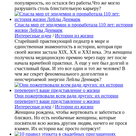
популярность, но остался без работы.Что же могло
разрушить столь блистательную карьеру?
Спасла мир от эпидемии и проработала 110 лет: история
жизни Лейлы Денмарк
Интересные идеи
/
Истории из жизни
Старейший практикующий педиатр в мире и
единственная знаменитость в истории, которая при
своей жизни застала XIX, XX и XXI века. Эта женщина
получила медицинскую премию через пару лет после
начала врачебной практики. А еще у нее был долгий и
счастливый брак. И это все один и тот же человек! В
чем же секрет феноменального долголетия и
неисчерпаемой энергии Лейлы Денмарк?
Они пожертвовали всем ради других: их истории
перевернут ваше представление о жизни
Интересные идеи
/
Истории из жизни
Женщина рождена, чтобы жертвовать и заботиться о
близких. Но есть необычные женщины, которые
посвятили всю жизнь другим людям, ничего не прося
взамен. Их истории вас просто потрясут!