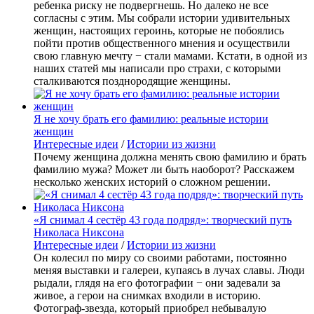
ребенка риску не подвергнешь. Но далеко не все
согласны с этим. Мы собрали истории удивительных
женщин, настоящих героинь, которые не побоялись
пойти против общественного мнения и осуществили
свою главную мечту − стали мамами. Кстати, в одной из
наших статей мы написали про страхи, с которыми
сталкиваются позднородящие женщины.
Я не хочу брать его фамилию: реальные истории
женщин
Интересные идеи
/
Истории из жизни
Почему женщина должна менять свою фамилию и брать
фамилию мужа? Может ли быть наоборот? Расскажем
несколько женских историй о сложном решении.
«Я снимал 4 сестёр 43 года подряд»: творческий путь
Николаса Никсона
Интересные идеи
/
Истории из жизни
Он колесил по миру со своими работами, постоянно
меняя выставки и галереи, купаясь в лучах славы. Люди
рыдали, глядя на его фотографии − они задевали за
живое, а герои на снимках входили в историю.
Фотограф-звезда, который приобрел небывалую