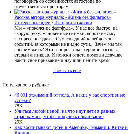
поговорить об особенностях автостопа по
отечественным просторам.
Рассказ автора журнала: «Жизнь без фильтров»
Интересные идеи
/
Истории из жизни
Мы – «поколение фастфуда». У нас все быстро, на
скорую руку: мгновенные снимки, короткие смс,
экспресс поездки… Сумасшедший калейдоскоп
событий, за которыми не видно сути... Зачем мы так
спешим жить? Этот вопрос задал героине рассказа
старый антиквар. И поиски ответа помогли девушке
найти свое призвание и научили ценить время.
Показать еще
Популярное в рубрике
46 001 отжиманий от пола. А какие у вас спортивные
успехи?
78K
Учиться любой ценой: на что идут дети в разных
странах мира, чтобы получить образование
29K
Как воспитывают детей в Америке, Германии, Китае и
Японии