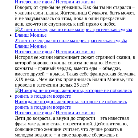
Интересные идеи
/
Истории из жизни
Говорят, от судьбы не убежишь. Как бы ты ни старался −
у жизни свои планы. Жительница Сулакога, быть может,
и не задумывалась об этом, пока в один прекрасный
день кое-что не спустилось к ней прямо с небес.
25 лет на чердаке по воле матери: трагическая судьба
Бланш Моннье
Интересные идеи
/
Истории из жизни
История ее жизни напоминает сюжет странной сказки, в
которой хорошего конца совсем не видно. Вместо
комнаты − грязный чердак, вместо еды − объедки,
вместо друзей − крысы. Такая себе французская Золушка
XIX века... Чем же так провинилась Бланш Моннье, что
провела в заточении целых 25 лет?
Никогда не поздно: женщины, которые не побоялись
родить в позднем возрасте
Интересные идеи
/
Истории из жизни
Дети до возраста, а внуки до старости − эта известная
фраза уже давно стала стереотипной. Действительно,
большинство женщин считает, что лучше рожать в
молодом возрасте − и свое здоровье сбережешь и