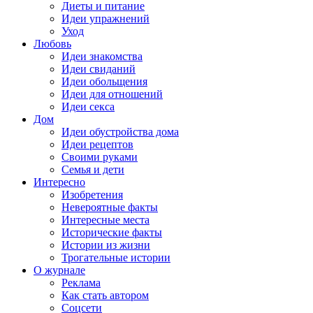
Диеты и питание
Идеи упражнений
Уход
Любовь
Идеи знакомства
Идеи свиданий
Идеи обольщения
Идеи для отношений
Идеи секса
Дом
Идеи обустройства дома
Идеи рецептов
Своими руками
Семья и дети
Интересно
Изобретения
Невероятные факты
Интересные места
Исторические факты
Истории из жизни
Трогательные истории
О журнале
Реклама
Как стать автором
Соцсети