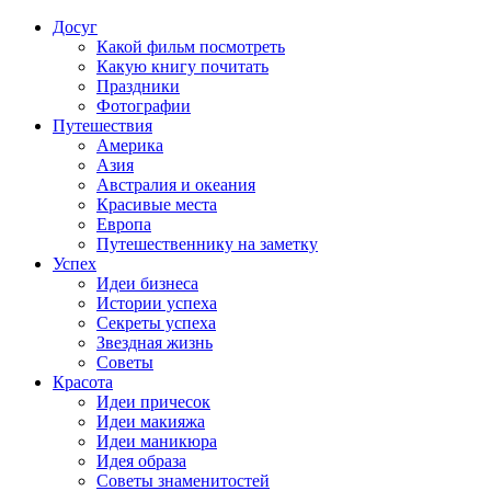
Досуг
Какой фильм посмотреть
Какую книгу почитать
Праздники
Фотографии
Путешествия
Америка
Азия
Австралия и океания
Красивые места
Европа
Путешественнику на заметку
Успех
Идеи бизнеса
Истории успеха
Секреты успеха
Звездная жизнь
Советы
Красота
Идеи причесок
Идеи макияжа
Идеи маникюра
Идея образа
Советы знаменитостей