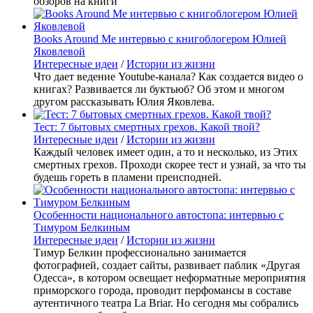
обзоров на книги
Books Around Me интервью с книгоблогером Юлией
Яковлевой
Интересные идеи
/
Истории из жизни
Что дает ведение Youtube-канала? Как создается видео о
книгах? Развивается ли буктьюб? Об этом и многом
другом рассказывать Юлия Яковлева.
Тест: 7 бытовых смертных грехов. Какой твой?
Интересные идеи
/
Истории из жизни
Каждый человек имеет один, а то и несколько, из Этих
смертных грехов. Проходи скорее тест и узнай, за что ты
будешь гореть в пламени преисподней.
Особенности национального автостопа: интервью с
Тимуром Белкиным
Интересные идеи
/
Истории из жизни
Тимур Белкин профессионально занимается
фотографией, создает сайты, развивает паблик «Другая
Одесса», в котором освещает неформатные мероприятия
приморского города, проводит перфомансы в составе
аутентичного театра La Briar. Но сегодня мы собрались