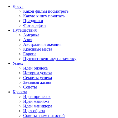
Досуг
Какой фильм посмотреть
Какую книгу почитать
Праздники
Фотографии
Путешествия
Америка
Азия
Австралия и океания
Красивые места
Европа
Путешественнику на заметку
Успех
Идеи бизнеса
Истории успеха
Секреты успеха
Звездная жизнь
Советы
Красота
Идеи причесок
Идеи макияжа
Идеи маникюра
Идея образа
Советы знаменитостей