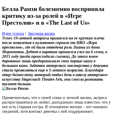
Белла Рамзи болезненно восприняла
критику из-за ролей в «Игре
Престолов» и в «The Last of Us»
Идеи успеха
/
Звездная жизнь
Успех 19-летней актрисы пришелся на ее хрупкие плечи
после появления в культовом сериале от HBO «Игра
престолов», где ей была отведена роль Лианы из дома
Мормонтов. Дебют в картине пришелся уже на 6 сезон, в
2015 году (когда происходили съемки). До этого юное
дарование лишь предпринимало свои первые шаги в
большом кино. Задатки актерского мастерства у девушки
стали проявляться еще в 5-летнем возрасте. Благодаря
отцу-бизнесмену, который отдал дочь в школу актерского
искусства Stagecoach Theatre Arts, она смогла развивать
талант дальше.
Примечательно, что о своей семье и личной жизни, актриса
распространяться не любит, доподлинно лишь известно, что у
нее есть старшая сестра. В отношении матери – нет никаких
сведений, хотя контакт девочка с ней поддерживает.