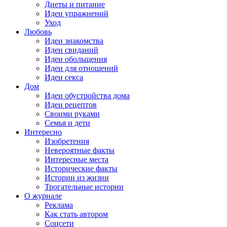
Диеты и питание
Идеи упражнений
Уход
Любовь
Идеи знакомства
Идеи свиданий
Идеи обольщения
Идеи для отношений
Идеи секса
Дом
Идеи обустройства дома
Идеи рецептов
Своими руками
Семья и дети
Интересно
Изобретения
Невероятные факты
Интересные места
Исторические факты
Истории из жизни
Трогательные истории
О журнале
Реклама
Как стать автором
Соцсети