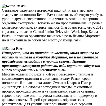
Серьезное увлечение актерской школой, игра в местном
театре, не позволили Белле Рамзи посещать обычную учебу на
уровне других сверстников, она училась онлайн, завершив
обучение экстерном. Попасть же на прослушивание на роль в
культовом сериале, актрисе удалось благодаря тому, что с 2013
года она училась в Central Junior Television Workshop. Белла
Рамзи не только органично вжилась в роль Лианы Мормонт,
но и сохранила за собой это место до конца саги.
Интересно, что до прихода на кастинг, юная актриса не
только не читала Джорджа Мартина, но и не смотрела
предыдущие, вышедшие в прокат сезоны. Против
просмотра выступали родители, ведь картина содержит
много откровенных и жестоких сцен.
Многие коллеги по цеху в «Игре престолов» с теплом и
восхищением приняли в свои ряды Беллу Рамзи, среди
почитателей таланта оказались Эмилия Кларк и Питер
Динклейдж. По словам восходящей звезды, съёмочный
процесс проходил легко и увлекательно, ведь от старших
героев в сериале она получила колоссальную поддержку и
дельные советы. Порой приходилось обращаться к
репетиторам, для улучшения произношения ее героини.