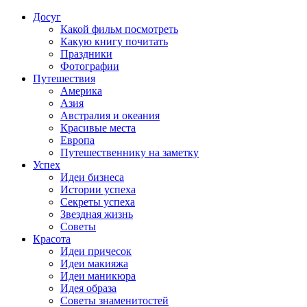
Досуг
Какой фильм посмотреть
Какую книгу почитать
Праздники
Фотографии
Путешествия
Америка
Азия
Австралия и океания
Красивые места
Европа
Путешественнику на заметку
Успех
Идеи бизнеса
Истории успеха
Секреты успеха
Звездная жизнь
Советы
Красота
Идеи причесок
Идеи макияжа
Идеи маникюра
Идея образа
Советы знаменитостей