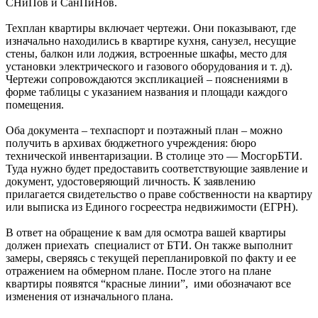
СНиПов и СанПиНов.
Техплан квартиры включает чертежи. Они показывают, где
изначально находились в квартире кухня, санузел, несущие
стены, балкон или лоджия, встроенные шкафы, место для
установки электрического и газового оборудования и т. д).
Чертежи сопровождаются экспликацией – пояснениями в
форме таблицы с указанием названия и площади каждого
помещения.
Оба документа – техпаспорт и поэтажный план – можно
получить в архивах бюджетного учреждения: бюро
технической инвентаризации. В столице это — МосгорБТИ.
Туда нужно будет предоставить соответствующие заявление и
документ, удостоверяющий личность. К заявлению
прилагается свидетельство о праве собственности на квартиру
или выписка из Единого госреестра недвижимости (ЕГРН).
В ответ на обращение к вам для осмотра вашей квартиры
должен приехать специалист от БТИ. Он также выполнит
замеры, сверяясь с текущей перепланировкой по факту и ее
отражением на обмерном плане. После этого на плане
квартиры появятся “красные линии”, ими обозначают все
изменения от изначального плана.