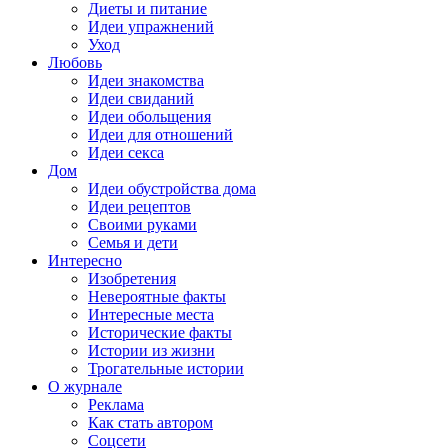
Диеты и питание
Идеи упражнений
Уход
Любовь
Идеи знакомства
Идеи свиданий
Идеи обольщения
Идеи для отношений
Идеи секса
Дом
Идеи обустройства дома
Идеи рецептов
Своими руками
Семья и дети
Интересно
Изобретения
Невероятные факты
Интересные места
Исторические факты
Истории из жизни
Трогательные истории
О журнале
Реклама
Как стать автором
Соцсети