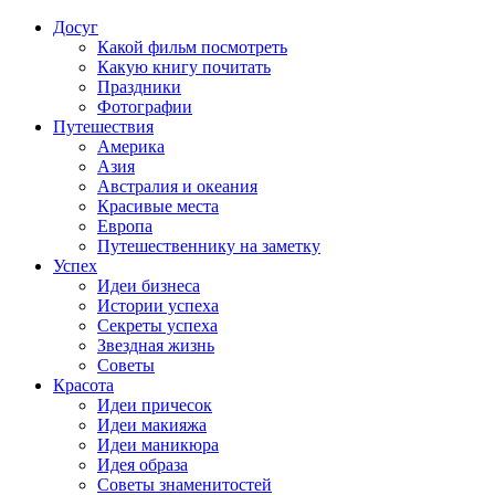
Досуг
Какой фильм посмотреть
Какую книгу почитать
Праздники
Фотографии
Путешествия
Америка
Азия
Австралия и океания
Красивые места
Европа
Путешественнику на заметку
Успех
Идеи бизнеса
Истории успеха
Секреты успеха
Звездная жизнь
Советы
Красота
Идеи причесок
Идеи макияжа
Идеи маникюра
Идея образа
Советы знаменитостей