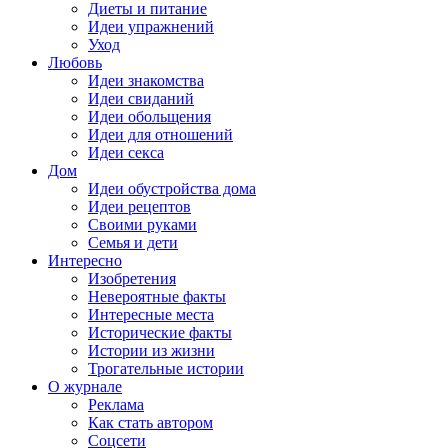
Диеты и питание
Идеи упражнений
Уход
Любовь
Идеи знакомства
Идеи свиданий
Идеи обольщения
Идеи для отношений
Идеи секса
Дом
Идеи обустройства дома
Идеи рецептов
Своими руками
Семья и дети
Интересно
Изобретения
Невероятные факты
Интересные места
Исторические факты
Истории из жизни
Трогательные истории
О журнале
Реклама
Как стать автором
Соцсети