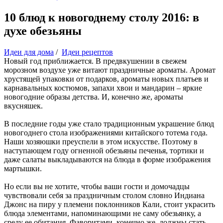
10 блюд к новогоднему столу 2016: в
духе обезьяны
Идеи для дома
/
Идеи рецептов
Новый год приближается. В предвкушении в свежем
морозном воздухе уже витают праздничные ароматы. Аромат
хрустящей упаковки от подарков, ароматы новых платьев и
карнавальных костюмов, запахи хвои и мандарин – яркие
новогодние образы детства. И, конечно же, ароматы
вкусняшек.
В последние годы уже стало традиционным украшение блюд
новогоднего стола изображениями китайского тотема года.
Наши хозяюшки преуспели в этом искусстве. Поэтому в
наступающем году огненной обезьяны печенья, тортики и
даже салаты выкладываются на блюда в форме изображения
мартышки.
Но если вы не хотите, чтобы ваши гости и домочадцы
чувствовали себя за праздничным столом словно Индиана
Джонс на пиру у племени поклонников Кали, стоит украсить
блюда элементами, напоминающими не саму обезьянку, а
среду ее обитания. Фаворитами, конечно же, должны стать