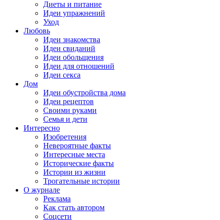
Диеты и питание
Идеи упражнений
Уход
Любовь
Идеи знакомства
Идеи свиданий
Идеи обольщения
Идеи для отношений
Идеи секса
Дом
Идеи обустройства дома
Идеи рецептов
Своими руками
Семья и дети
Интересно
Изобретения
Невероятные факты
Интересные места
Исторические факты
Истории из жизни
Трогательные истории
О журнале
Реклама
Как стать автором
Соцсети