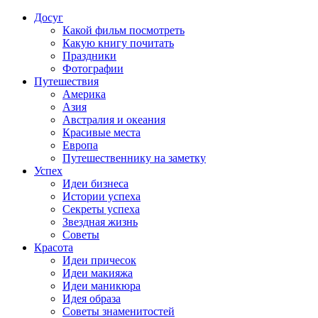
Досуг
Какой фильм посмотреть
Какую книгу почитать
Праздники
Фотографии
Путешествия
Америка
Азия
Австралия и океания
Красивые места
Европа
Путешественнику на заметку
Успех
Идеи бизнеса
Истории успеха
Секреты успеха
Звездная жизнь
Советы
Красота
Идеи причесок
Идеи макияжа
Идеи маникюра
Идея образа
Советы знаменитостей