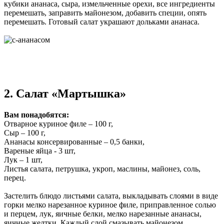
кубики ананаса, сыра, измельченные орехи, все ингредиенты
перемешать, заправить майонезом, добавить специи, опять
перемешать. Готовый салат украшают дольками ананаса.
2. Салат «Мартышка»
Вам понадобятся:
Отварное куриное филе – 100 г,
Сыр – 100 г,
Ананасы консервированные – 0,5 банки,
Вареные яйца - 3 шт,
Лук – 1 шт,
Листья салата, петрушка, укроп, маслины, майонез, соль,
перец.
Застелить блюдо листьями салата, выкладывать слоями в виде
горки мелко нарезанное куриное филе, приправленное солью
и перцем, лук, яичные белки, мелко нарезанные ананасы,
яичные желтки. Каждый слой смазывать майонезом.