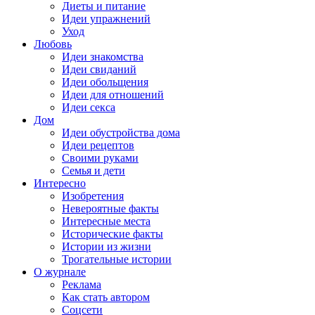
Диеты и питание
Идеи упражнений
Уход
Любовь
Идеи знакомства
Идеи свиданий
Идеи обольщения
Идеи для отношений
Идеи секса
Дом
Идеи обустройства дома
Идеи рецептов
Своими руками
Семья и дети
Интересно
Изобретения
Невероятные факты
Интересные места
Исторические факты
Истории из жизни
Трогательные истории
О журнале
Реклама
Как стать автором
Соцсети