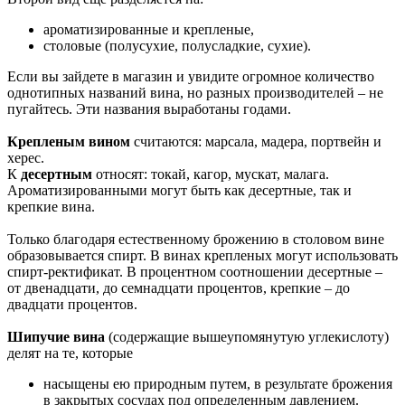
ароматизированные и крепленые,
столовые (полусухие, полусладкие, сухие).
Если вы зайдете в магазин и увидите огромное количество
однотипных названий вина, но разных производителей – не
пугайтесь. Эти названия выработаны годами.
Крепленым вином
считаются: марсала, мадера, портвейн и
херес.
К
десертным
относят: токай, кагор, мускат, малага.
Ароматизированными могут быть как десертные, так и
крепкие вина.
Только благодаря естественному брожению в столовом вине
образовывается спирт. В винах крепленых могут использовать
спирт-ректификат. В процентном соотношении десертные –
от двенадцати, до семнадцати процентов, крепкие – до
двадцати процентов.
Шипучие вина
(содержащие вышеупомянутую углекислоту)
делят на те, которые
насыщены ею природным путем, в результате брожения
в закрытых сосудах под опредeленным давлением.