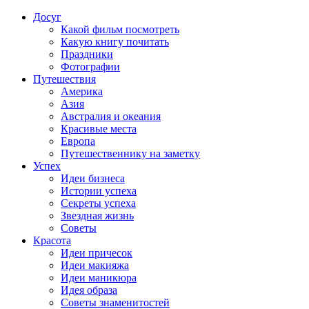
Досуг
Какой фильм посмотреть
Какую книгу почитать
Праздники
Фотографии
Путешествия
Америка
Азия
Австралия и океания
Красивые места
Европа
Путешественнику на заметку
Успех
Идеи бизнеса
Истории успеха
Секреты успеха
Звездная жизнь
Советы
Красота
Идеи причесок
Идеи макияжа
Идеи маникюра
Идея образа
Советы знаменитостей