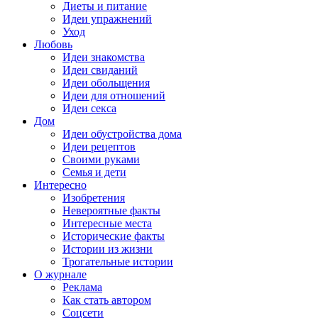
Диеты и питание
Идеи упражнений
Уход
Любовь
Идеи знакомства
Идеи свиданий
Идеи обольщения
Идеи для отношений
Идеи секса
Дом
Идеи обустройства дома
Идеи рецептов
Своими руками
Семья и дети
Интересно
Изобретения
Невероятные факты
Интересные места
Исторические факты
Истории из жизни
Трогательные истории
О журнале
Реклама
Как стать автором
Соцсети