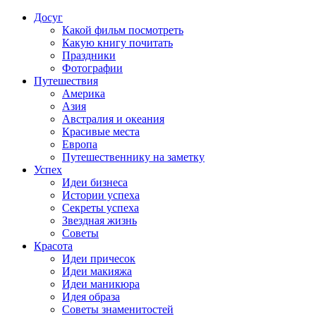
Досуг
Какой фильм посмотреть
Какую книгу почитать
Праздники
Фотографии
Путешествия
Америка
Азия
Австралия и океания
Красивые места
Европа
Путешественнику на заметку
Успех
Идеи бизнеса
Истории успеха
Секреты успеха
Звездная жизнь
Советы
Красота
Идеи причесок
Идеи макияжа
Идеи маникюра
Идея образа
Советы знаменитостей