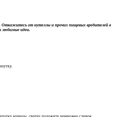
во. Откажитесь от нутеллы и прочих пищевых вредителей в
ои любимые идеи.
инутку.
щепотку корицы, сверху положите немножко сливок.