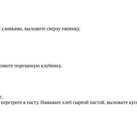
ми сливками, выложите сверху ежевику.
ыложите порезанную клубнику.
с.
ар перетрите в пасту. Намажьте хлеб сырной пастой, выложите ку