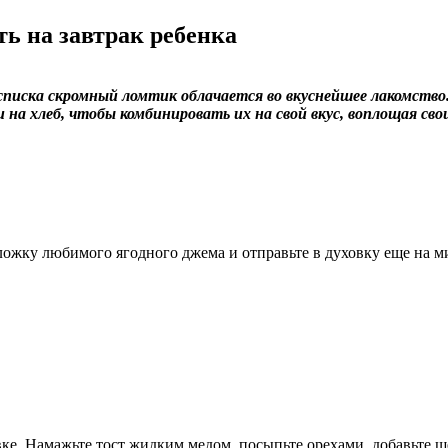
ть на завтрак ребенка
о списка скромный ломтик облачается во вкуснейшее лакомст
и на хлеб, чтобы комбинировать их на свой вкус, воплощая св
 ложку любимого ягодного джема и отправьте в духовку еще на м
.
вке. Намажьте тост жидким медом, посыпьте орехами, добавьте 