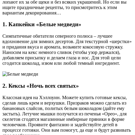
лопают их за обе щеки и без всяких украшений. Но если вы
ищите праздничные рецепты, то присмотритесь к этим
вариантам декорирования…
1. Капкейки «Белые медведи»
Симпатичные обитатели северного полюса – лучшее
вдохновение для зимних десертов. Для текстурной «шерстки»
и придания вкуса и аромата, возьмите кокосовую стружку.
Наносим на кекс немного сливок (чтобы узор держался),
добавляем присыпку и делаем глаза и нос. Для этой цели
сгодится шоколад, изюм или любой темный ингредиент.
2. Кексы «Ночь всех святых»
Классная идея на Хэллоуин. Можете купить готовые кексы,
сделав лишь крем и верхушки. Призраков можно сделать из
банановых слайсов, политых белым шоколадом (дайте ему
застыть). Летучие мышки получатся из печенья «Орео», для
скелетов сгодятся магазинные имбирные пряники в форме
человечков. Проявите фантазию и задействуйте детей в
процессе готовки. Они вам помогут, да еще и будут развивать