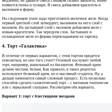
медленно, не давайте смеси слишком сильно закипеть, иначе
появится пенка и пузыри. В смесь добавляем краситель и
выливаем в форму.
На следующем этапе надо приготовить молочное желе. Когда
первый цветной слой затвердеет, выливаем на него слой с
молоком. На застывший слой с молоком добавляем желе с
новым красителем. Так чередуем слои. Застывшее и
охлажденное желе из формы перекладываем на тарелку.
4. Торт «Галактика»
В отличие от первых вариантов, с этим тортом придется
повозиться, но оно того стоит! Основой послужит любой
торт, например, ванильный из бисквитов. Фоновый крем
делаем чистым, белым. Как правило, в таких рецептах
используют белковый крем, но и масляный сгодится. Ну, а
дальше начинается самый сложный процесс. Есть несколько
способов сделать галактический торт – с матовым топпингом
или с зеркальной глазурью. Рассмотрим оба варианта.
Вариант 1: торт с блестящими звездами