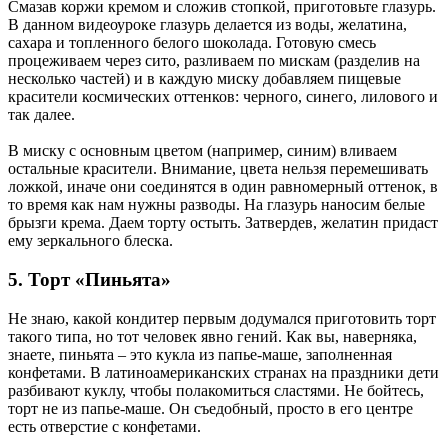
Смазав коржи кремом и сложив стопкой, приготовьте глазурь.
В данном видеоуроке глазурь делается из воды, желатина,
сахара и топленного белого шоколада. Готовую смесь
процеживаем через сито, разливаем по мискам (разделив на
несколько частей) и в каждую миску добавляем пищевые
красители космических оттенков: черного, синего, лилового и
так далее.
В миску с основным цветом (например, синим) вливаем
остальные красители. Внимание, цвета нельзя перемешивать
ложкой, иначе они соединятся в один равномерный оттенок, в
то время как нам нужны разводы. На глазурь наносим белые
брызги крема. Даем торту остыть. Затвердев, желатин придаст
ему зеркального блеска.
5. Торт «Пиньята»
Не знаю, какой кондитер первым додумался приготовить торт
такого типа, но тот человек явно гений. Как вы, наверняка,
знаете, пиньята – это кукла из папье-маше, заполненная
конфетами. В латиноамериканских странах на праздники дети
разбивают куклу, чтобы полакомиться сластями. Не бойтесь,
торт не из папье-маше. Он съедобный, просто в его центре
есть отверстие с конфетами.