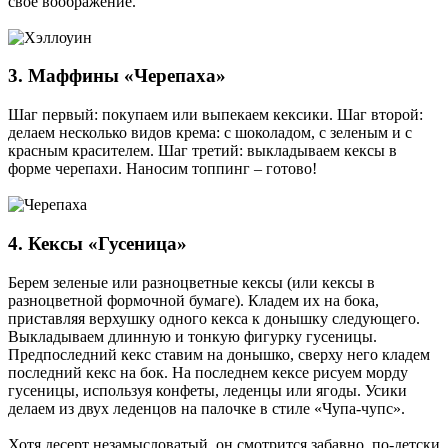
свое воображение.
3. Маффины «Черепаха»
Шаг первый: покупаем или выпекаем кексики. Шаг второй:
делаем несколько видов крема: с шоколадом, с зеленым и с
красным красителем. Шаг третий: выкладываем кексы в
форме черепахи. Наносим топпинг – готово!
4. Кексы «Гусеница»
Берем зеленые или разноцветные кексы (или кексы в
разноцветной формочной бумаге). Кладем их на бока,
приставляя верхушку одного кекса к донышку следующего.
Выкладываем длинную и тонкую фигурку гусеницы.
Предпоследний кекс ставим на донышко, сверху него кладем
последний кекс на бок. На последнем кексе рисуем морду
гусеницы, используя конфеты, леденцы или ягоды. Усики
делаем из двух леденцов на палочке в стиле «Чупа-чупс».
Хотя десерт незамысловатый, он смотрится забавно, по-детски