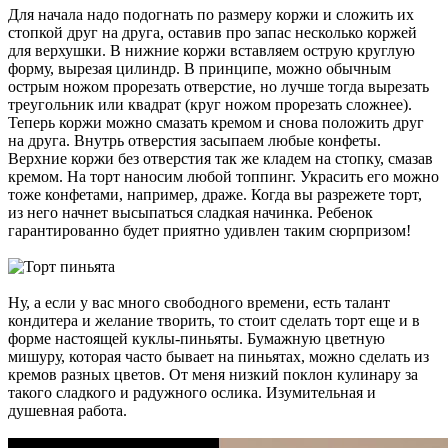
Для начала надо подогнать по размеру коржи и сложить их
стопкой друг на друга, оставив про запас несколько коржей
для верхушки. В нижние коржи вставляем острую круглую
форму, вырезая цилиндр. В принципе, можно обычным
острым ножом прорезать отверстие, но лучше тогда вырезать
треугольник или квадрат (круг ножом прорезать сложнее).
Теперь коржи можно смазать кремом и снова положить друг
на друга. Внутрь отверстия засыпаем любые конфеты.
Верхние коржи без отверстия так же кладем на стопку, смазав
кремом. На торт наносим любой топпинг. Украсить его можно
тоже конфетами, например, драже. Когда вы разрежете торт,
из него начнет высыпаться сладкая начинка. Ребенок
гарантированно будет приятно удивлен таким сюрпризом!
Ну, а если у вас много свободного времени, есть талант
кондитера и желание творить, то стоит сделать торт еще и в
форме настоящей куклы-пиньяты. Бумажную цветную
мишуру, которая часто бывает на пиньятах, можно сделать из
кремов разных цветов. От меня низкий поклон кулинару за
такого сладкого и радужного ослика. Изумительная и
душевная работа.