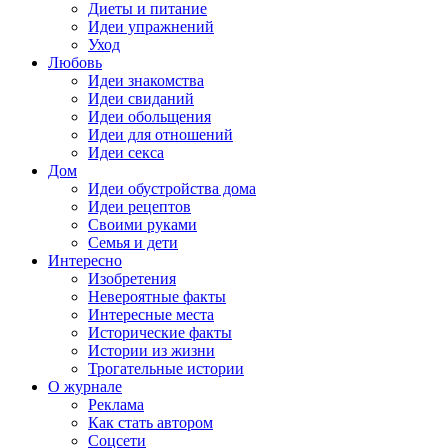
Диеты и питание
Идеи упражнений
Уход
Любовь
Идеи знакомства
Идеи свиданий
Идеи обольщения
Идеи для отношений
Идеи секса
Дом
Идеи обустройства дома
Идеи рецептов
Своими руками
Семья и дети
Интересно
Изобретения
Невероятные факты
Интересные места
Исторические факты
Истории из жизни
Трогательные истории
О журнале
Реклама
Как стать автором
Соцсети