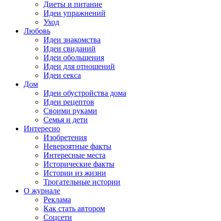
Диеты и питание
Идеи упражнений
Уход
Любовь
Идеи знакомства
Идеи свиданий
Идеи обольщения
Идеи для отношений
Идеи секса
Дом
Идеи обустройства дома
Идеи рецептов
Своими руками
Семья и дети
Интересно
Изобретения
Невероятные факты
Интересные места
Исторические факты
Истории из жизни
Трогательные истории
О журнале
Реклама
Как стать автором
Соцсети