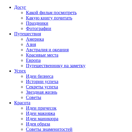
Досуг
Какой фильм посмотреть
Какую книгу почитать
Праздники
Фотографии
Путешествия
Америка
Азия
Австралия и океания
Красивые места
Европа
Путешественнику на заметку
Успех
Идеи бизнеса
Истории успеха
Секреты успеха
Звездная жизнь
Советы
Красота
Идеи причесок
Идеи макияжа
Идеи маникюра
Идея образа
Советы знаменитостей