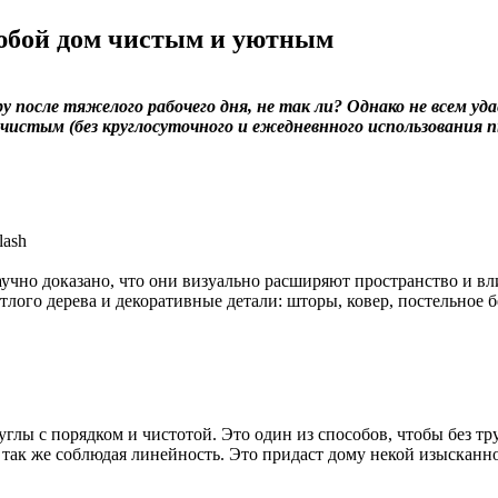
любой дом чистым и уютным
 после тяжелого рабочего дня, не так ли? Однако не всем у
 чистым (без круглосуточного и ежедневнного использования 
аучно доказано, что они визуально расширяют пространство и вл
етлого дерева и декоративные детали: шторы, ковер, постельное б
лы с порядком и чистотой. Это один из способов, чтобы без т
 так же соблюдая линейность. Это придаст дому некой изысканно