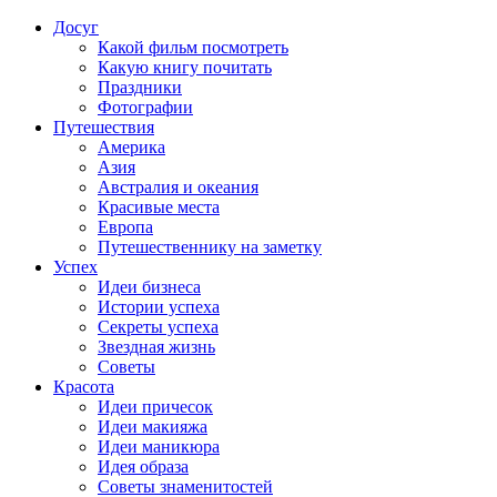
Досуг
Какой фильм посмотреть
Какую книгу почитать
Праздники
Фотографии
Путешествия
Америка
Азия
Австралия и океания
Красивые места
Европа
Путешественнику на заметку
Успех
Идеи бизнеса
Истории успеха
Секреты успеха
Звездная жизнь
Советы
Красота
Идеи причесок
Идеи макияжа
Идеи маникюра
Идея образа
Советы знаменитостей