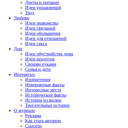
Диеты и питание
Идеи упражнений
Уход
Любовь
Идеи знакомства
Идеи свиданий
Идеи обольщения
Идеи для отношений
Идеи секса
Дом
Идеи обустройства дома
Идеи рецептов
Своими руками
Семья и дети
Интересно
Изобретения
Невероятные факты
Интересные места
Исторические факты
Истории из жизни
Трогательные истории
О журнале
Реклама
Как стать автором
Соцсети