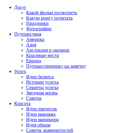
Досуг
Какой фильм посмотреть
Какую книгу почитать
Праздники
Фотографии
Путешествия
Америка
Азия
Австралия и океания
Красивые места
Европа
Путешественнику на заметку
Успех
Идеи бизнеса
Истории успеха
Секреты успеха
Звездная жизнь
Советы
Красота
Идеи причесок
Идеи макияжа
Идеи маникюра
Идея образа
Советы знаменитостей