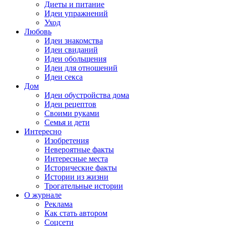
Диеты и питание
Идеи упражнений
Уход
Любовь
Идеи знакомства
Идеи свиданий
Идеи обольщения
Идеи для отношений
Идеи секса
Дом
Идеи обустройства дома
Идеи рецептов
Своими руками
Семья и дети
Интересно
Изобретения
Невероятные факты
Интересные места
Исторические факты
Истории из жизни
Трогательные истории
О журнале
Реклама
Как стать автором
Соцсети