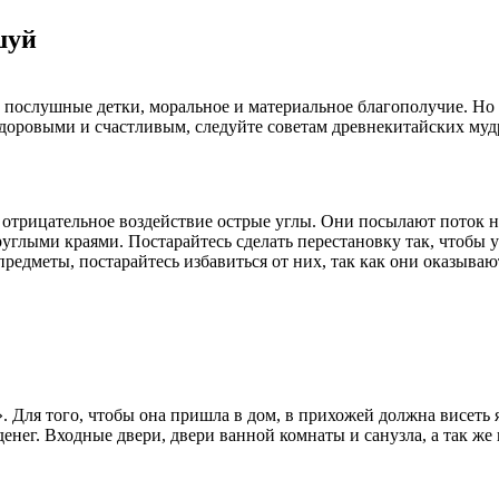
шуй
, послушные детки, моральное и материальное благополучие. Но 
доровыми и счастливым, следуйте советам древнекитайских муд
 отрицательное воздействие острые углы. Они посылают поток н
руглыми краями. Постарайтесь сделать перестановку так, чтобы у
предметы, постарайтесь избавиться от них, так как они оказыва
 Для того, чтобы она пришла в дом, в прихожей должна висеть 
енег. Входные двери, двери ванной комнаты и санузла, а так ж