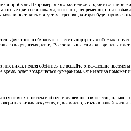
тва и прибыли. Например, в юго-восточной стороне гостиной мо
комнатные цветы с иголками, то от них, непременно, стоит изб
ры можно поставить статуэтку черепахи, которая будет привлекат
стен. Для этого необходимо развесить портреты любимых знамени
ржащего во рту жемчужину. Все остальные символы должны иметь
без них никак нельзя обойтись, не вешайте отражающие предметы
ное время, будет возвращаться бумерангом. От негатива поможет
иться от всех проблем и обрести душевное равновесие, однако ф
довериться этому искусству, и, возможно, что-то в вашей жизни