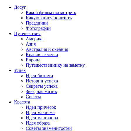
Досуг
Какой фильм посмотреть
Какую книгу почитать
Праздники
Фотографии
Путешествия
Америка
Азия
Австралия и океания
Красивые места
Европа
Путешественнику на заметку
Успех
Идеи бизнеса
Истории успеха
Секреты успеха
Звездная жизнь
Советы
Красота
Идеи причесок
Идеи макияжа
Идеи маникюра
Идея образа
Советы знаменитостей