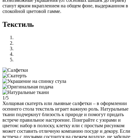
всевозможные украшения (от сосновых шишек до перьев)
станут ярким вкраплением на общем фоне, выдержанном в
спокойной цветовой гамме.
Текстиль
1/5
Холщовая скатерть или льняные салфетки – в оформлении
осеннего стола текстиль играет важную роль. Натуральные
ткани подчеркнут близость к природе и помогут придать
встрече правильное настроение. Поиграйте с узорами и
цветом: набор в полоску, клетку или с простым рисунком
может составить отличную компанию посуде и декору. Если
встреча с друзьями состоится на свежем воздухе, не забудьте