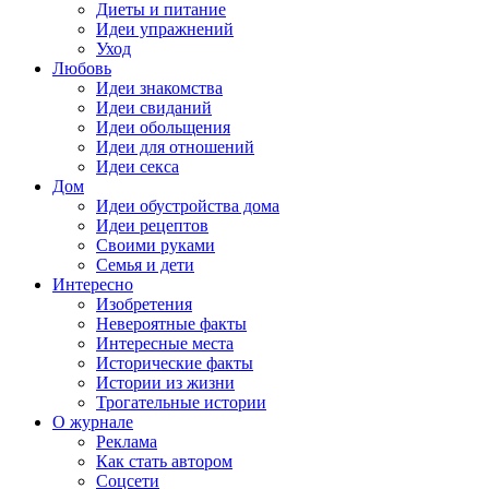
Диеты и питание
Идеи упражнений
Уход
Любовь
Идеи знакомства
Идеи свиданий
Идеи обольщения
Идеи для отношений
Идеи секса
Дом
Идеи обустройства дома
Идеи рецептов
Своими руками
Семья и дети
Интересно
Изобретения
Невероятные факты
Интересные места
Исторические факты
Истории из жизни
Трогательные истории
О журнале
Реклама
Как стать автором
Соцсети