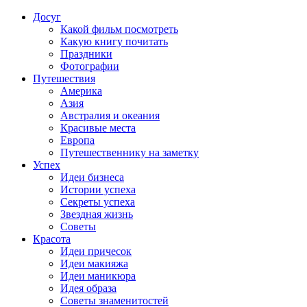
Досуг
Какой фильм посмотреть
Какую книгу почитать
Праздники
Фотографии
Путешествия
Америка
Азия
Австралия и океания
Красивые места
Европа
Путешественнику на заметку
Успех
Идеи бизнеса
Истории успеха
Секреты успеха
Звездная жизнь
Советы
Красота
Идеи причесок
Идеи макияжа
Идеи маникюра
Идея образа
Советы знаменитостей