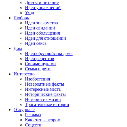
Диеты и питание
Идеи упражнений
Уход
Любовь
Идеи знакомства
Идеи свиданий
Идеи обольщения
Идеи для отношений
Идеи секса
Дом
Идеи обустройства дома
Идеи рецептов
Своими руками
Семья и дети
Интересно
Изобретения
Невероятные факты
Интересные места
Исторические факты
Истории из жизни
Трогательные истории
О журнале
Реклама
Как стать автором
Соцсети