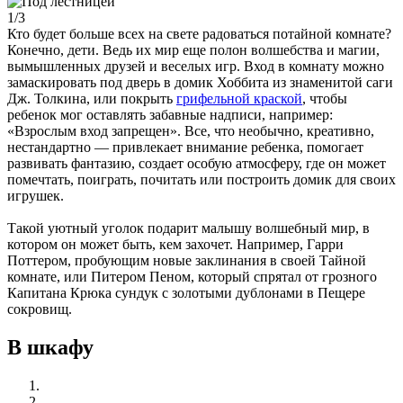
1/3
Кто будет больше всех на свете радоваться потайной комнате?
Конечно, дети. Ведь их мир еще полон волшебства и магии,
вымышленных друзей и веселых игр. Вход в комнату можно
замаскировать под дверь в домик Хоббита из знаменитой саги
Дж. Толкина, или покрыть
грифельной краской
, чтобы
ребенок мог оставлять забавные надписи, например:
«Взрослым вход запрещен». Все, что необычно, креативно,
нестандартно — привлекает внимание ребенка, помогает
развивать фантазию, создает особую атмосферу, где он может
помечтать, поиграть, почитать или построить домик для своих
игрушек.
Такой уютный уголок подарит малышу волшебный мир, в
котором он может быть, кем захочет. Например, Гарри
Поттером, пробующим новые заклинания в своей Тайной
комнате, или Питером Пеном, который спрятал от грозного
Капитана Крюка сундук с золотыми дублонами в Пещере
сокровищ.
В шкафу