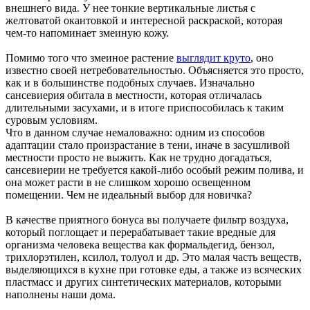
внешнего вида. У нее тонкие вертикальные листья с
желтоватой окантовкой и интересной раскраской, которая
чем-то напоминает змеиную кожу.
Помимо того что змеиное растение
выглядит круто
, оно
известно своей нетребовательностью. Объясняется это просто,
как и в большинстве подобных случаев. Изначально
сансевиерия обитала в местности, которая отличалась
длительными засухами, и в итоге приспособилась к таким
суровым условиям.
Что в данном случае немаловажно: одним из способов
адаптации стало произрастание в тени, иначе в засушливой
местности просто не выжить. Как не трудно догадаться,
сансевиерии не требуется какой-либо особый режим полива, и
она может расти в не слишком хорошо освещенном
помещении. Чем не идеальный выбор для новичка?
В качестве приятного бонуса вы получаете фильтр воздуха,
который поглощает и перерабатывает такие вредные для
организма человека вещества как формальдегид, бензол,
трихлорэтилен, ксилол, толуол и др. Это малая часть веществ,
выделяющихся в кухне при готовке еды, а также из всяческих
пластмасс и других синтетических материалов, которыми
наполнены наши дома.