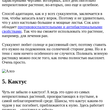
характерными чертами: во-первых, алоэ действительно
неприхотливое растение, во-вторых, оно еще и целебное.
Способ адаптации, как и у всех суккулентов, заключается в
том, чтобы запасать влагу впрок. Поэтому и не удивительно,
что у алоэ настолько большие и мощные листья. Сок алоэ
обладает
противовоспалительными и антибактериальными
свойствами
. Так что вы сможете использовать это растение,
например, для лечения ран.
Суккулент любит солнце и рассеянный свет, поэтому ставить
его нужно на подоконник на солнечной стороне дома. Но и в
тени с ним ничего особенного не случится. Поливать зеленую
растишку можно после того, как почва полностью высохнет.
Очень просто.
5. Кактус
Чуть не забыли о кактусе! А ведь это одно из самых
неприхотливых растений, произрастающих в пустыне, в
самой неблагоприятной среде. Шансы, что кактус каким-то
чудом у вас погибнет, приближаются к нулю. Здесь работает
правило – «поставил и забыл».