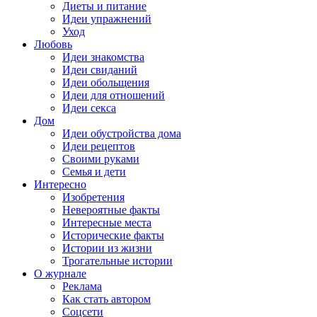
Диеты и питание
Идеи упражнений
Уход
Любовь
Идеи знакомства
Идеи свиданий
Идеи обольщения
Идеи для отношений
Идеи секса
Дом
Идеи обустройства дома
Идеи рецептов
Своими руками
Семья и дети
Интересно
Изобретения
Невероятные факты
Интересные места
Исторические факты
Истории из жизни
Трогательные истории
О журнале
Реклама
Как стать автором
Соцсети