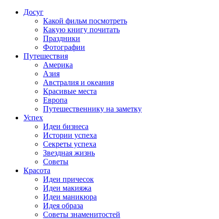
Досуг
Какой фильм посмотреть
Какую книгу почитать
Праздники
Фотографии
Путешествия
Америка
Азия
Австралия и океания
Красивые места
Европа
Путешественнику на заметку
Успех
Идеи бизнеса
Истории успеха
Секреты успеха
Звездная жизнь
Советы
Красота
Идеи причесок
Идеи макияжа
Идеи маникюра
Идея образа
Советы знаменитостей