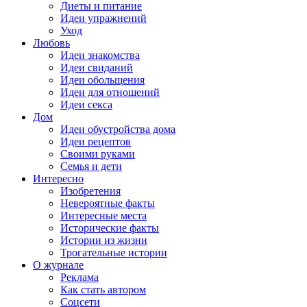
Диеты и питание
Идеи упражнений
Уход
Любовь
Идеи знакомства
Идеи свиданий
Идеи обольщения
Идеи для отношений
Идеи секса
Дом
Идеи обустройства дома
Идеи рецептов
Своими руками
Семья и дети
Интересно
Изобретения
Невероятные факты
Интересные места
Исторические факты
Истории из жизни
Трогательные истории
О журнале
Реклама
Как стать автором
Соцсети