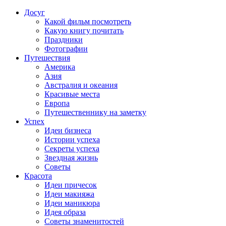
Досуг
Какой фильм посмотреть
Какую книгу почитать
Праздники
Фотографии
Путешествия
Америка
Азия
Австралия и океания
Красивые места
Европа
Путешественнику на заметку
Успех
Идеи бизнеса
Истории успеха
Секреты успеха
Звездная жизнь
Советы
Красота
Идеи причесок
Идеи макияжа
Идеи маникюра
Идея образа
Советы знаменитостей