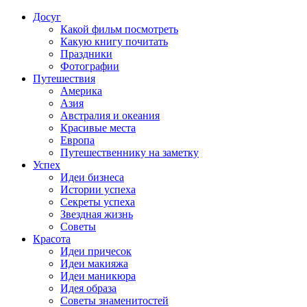
Досуг
Какой фильм посмотреть
Какую книгу почитать
Праздники
Фотографии
Путешествия
Америка
Азия
Австралия и океания
Красивые места
Европа
Путешественнику на заметку
Успех
Идеи бизнеса
Истории успеха
Секреты успеха
Звездная жизнь
Советы
Красота
Идеи причесок
Идеи макияжа
Идеи маникюра
Идея образа
Советы знаменитостей