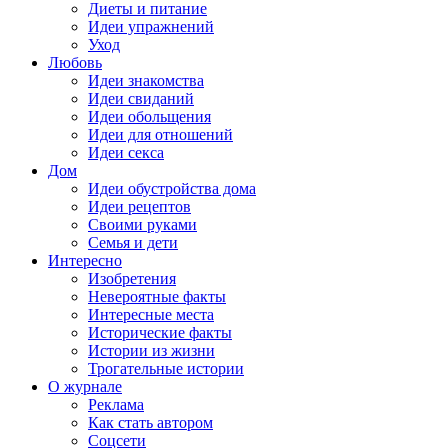
Диеты и питание
Идеи упражнений
Уход
Любовь
Идеи знакомства
Идеи свиданий
Идеи обольщения
Идеи для отношений
Идеи секса
Дом
Идеи обустройства дома
Идеи рецептов
Своими руками
Семья и дети
Интересно
Изобретения
Невероятные факты
Интересные места
Исторические факты
Истории из жизни
Трогательные истории
О журнале
Реклама
Как стать автором
Соцсети