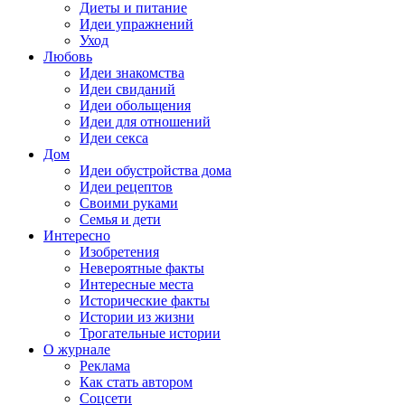
Диеты и питание
Идеи упражнений
Уход
Любовь
Идеи знакомства
Идеи свиданий
Идеи обольщения
Идеи для отношений
Идеи секса
Дом
Идеи обустройства дома
Идеи рецептов
Своими руками
Семья и дети
Интересно
Изобретения
Невероятные факты
Интересные места
Исторические факты
Истории из жизни
Трогательные истории
О журнале
Реклама
Как стать автором
Соцсети