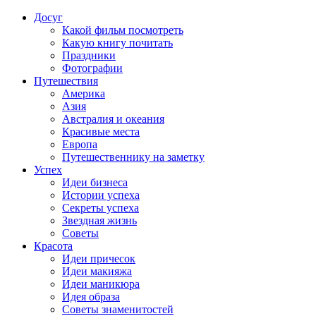
Досуг
Какой фильм посмотреть
Какую книгу почитать
Праздники
Фотографии
Путешествия
Америка
Азия
Австралия и океания
Красивые места
Европа
Путешественнику на заметку
Успех
Идеи бизнеса
Истории успеха
Секреты успеха
Звездная жизнь
Советы
Красота
Идеи причесок
Идеи макияжа
Идеи маникюра
Идея образа
Советы знаменитостей