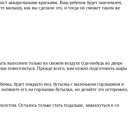
 лист акварельными красками. Ваш ребенок будет ошеломлен,
е малышу, как вы сделали это, и тогда он сможет таким же
ь выполнен только на свежем воздухе (где-нибудь во дворе
души повеселиться. Прежде всего, вам нужно подготовить шары
ебенка, будет покрыто ею), бутылка с маленьким горлышком и
 натяните его на горлышко бутылки, но делайте это осторожно,
олстом. Осталось только стать подальше, замахнуться и со