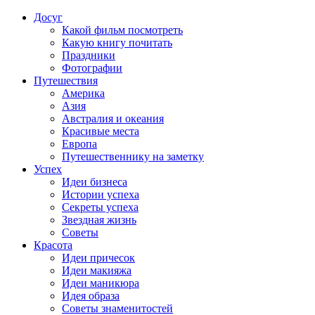
Досуг
Какой фильм посмотреть
Какую книгу почитать
Праздники
Фотографии
Путешествия
Америка
Азия
Австралия и океания
Красивые места
Европа
Путешественнику на заметку
Успех
Идеи бизнеса
Истории успеха
Секреты успеха
Звездная жизнь
Советы
Красота
Идеи причесок
Идеи макияжа
Идеи маникюра
Идея образа
Советы знаменитостей