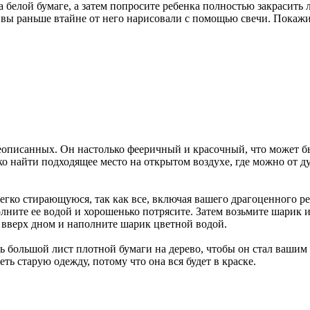
а белой бумаге, а затем попросите ребенка полностью закрасить
вы раньше втайне от него нарисовали с помощью свечи. Покажит
описанных. Он настолько фееричный и красочный, что может быт
гко найти подходящее место на открытом воздухе, где можно от 
легко стирающуюся, так как все, включая вашего драгоценного р
ните ее водой и хорошенько потрясите. Затем возьмите шарик и
 вверх дном и наполните шарик цветной водой.
 большой лист плотной бумаги на дерево, чтобы он стал вашим х
еть старую одежду, потому что она вся будет в краске.