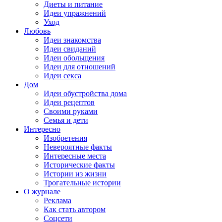
Диеты и питание
Идеи упражнений
Уход
Любовь
Идеи знакомства
Идеи свиданий
Идеи обольщения
Идеи для отношений
Идеи секса
Дом
Идеи обустройства дома
Идеи рецептов
Своими руками
Семья и дети
Интересно
Изобретения
Невероятные факты
Интересные места
Исторические факты
Истории из жизни
Трогательные истории
О журнале
Реклама
Как стать автором
Соцсети