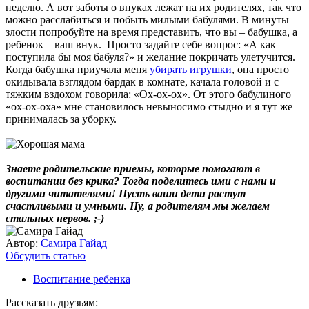
неделю. А вот заботы о внуках лежат на их родителях, так что
можно расслабиться и побыть милыми бабулями. В минуты
злости попробуйте на время представить, что вы – бабушка, а
ребенок – ваш внук. Просто задайте себе вопрос: «А как
поступила бы моя бабуля?» и желание покричать улетучится.
Когда бабушка приучала меня
убирать игрушки
, она просто
окидывала взглядом бардак в комнате, качала головой и с
тяжким вздохом говорила: «Ох-ох-ох». От этого бабулиного
«ох-ох-оха» мне становилось невыносимо стыдно и я тут же
принималась за уборку.
Знаете родительские приемы, которые помогают в
воспитании без крика? Тогда поделитесь ими с нами и
другими читателями! Пусть ваши дети растут
счастливыми и умными. Ну, а родителям мы желаем
стальных нервов. ;-)
Автор:
Самира Гайад
Обсудить статью
Воспитание ребенка
Рассказать друзьям: