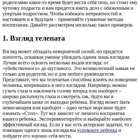
родителями какое-то время будет вести себя тихо, но стоит ему
чуточку подрасти и вам придется иметь дело с обиженным и
упертым подростком. Чтобы избежать неприятностей в
настоящем и в будущем – применяйте гуманные методы
воспитания. Давайте рассмотрим несколько таких примеров.
1. Взгляд телепата
Взгляд может обладать невероятной силой, но придется
попотеть, осваивая умение убеждать одним лишь взглядом.
Лучше всего освоить несколько видов взгляда: от
«убийственного» до шутливого. Это великолепный навык не
только для родителя, но и для любого руководителя.
Представьте, что вы телепатыи способны влиять на поведение
человека, вперившись в него взглядом. Например, можно
сузить глаза и наклонить голову вперед или наоборот –
широко распахнуть глаза и смотреть так, будто вы в
глубочайшем шоке от выходки ребенка. Взгляд может быть
немигающим или наоборот – одно четкое моргание будет
означать «Стоп». Тут все зависит от личного восприятия
вашего ребенка. Экспериментируйте и выбирайте наиболее
эффективный взгляд. Если у вас есть актерские задатки, то с
помощью одного лишь взгляда вы
успокоите ребенка
и
побудите его хорошо себя вести.