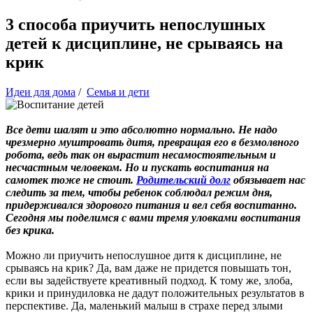
3 способа приучить непослушных
детей к дисциплине, не срываясь на
крик
Идеи для дома
/
Семья и дети
Все дети шалят и это абсолютно нормально. Не надо
чрезмерно муштровать дитя, превращая его в безмолвного
робота, ведь так он вырастит несамостоятельным и
несчастным человеком. Но и пускать воспитания на
самотек тоже не стоит.
Родительский долг
обязывает нас
следить за тем, чтобы ребенок соблюдал режим дня,
придерживался здорового питания и вел себя воспитанно.
Сегодня мы поделимся с вами тремя уловками воспитания
без крика.
Можно ли приучить непослушное дитя к дисциплине, не
срываясь на крик? Да, вам даже не придется повышать тон,
если вы задействуете креативный подход. К тому же, злоба,
крики и принудиловка не дадут положительных результатов в
перспективе. Да, маленький малыш в страхе перед злыми