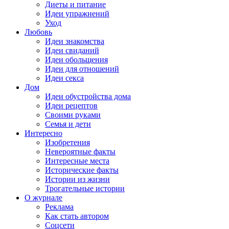
Диеты и питание
Идеи упражнений
Уход
Любовь
Идеи знакомства
Идеи свиданий
Идеи обольщения
Идеи для отношений
Идеи секса
Дом
Идеи обустройства дома
Идеи рецептов
Своими руками
Семья и дети
Интересно
Изобретения
Невероятные факты
Интересные места
Исторические факты
Истории из жизни
Трогательные истории
О журнале
Реклама
Как стать автором
Соцсети