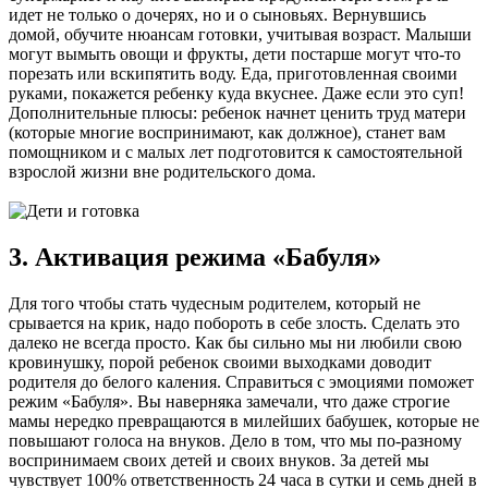
идет не только о дочерях, но и о сыновьях. Вернувшись
домой, обучите нюансам готовки, учитывая возраст. Малыши
могут вымыть овощи и фрукты, дети постарше могут что-то
порезать или вскипятить воду. Еда, приготовленная своими
руками, покажется ребенку куда вкуснее. Даже если это суп!
Дополнительные плюсы: ребенок начнет ценить труд матери
(которые многие воспринимают, как должное), станет вам
помощником и с малых лет подготовится к самостоятельной
взрослой жизни вне родительского дома.
3. Активация режима «Бабуля»
Для того чтобы стать чудесным родителем, который не
срывается на крик, надо побороть в себе злость. Сделать это
далеко не всегда просто. Как бы сильно мы ни любили свою
кровинушку, порой ребенок своими выходками доводит
родителя до белого каления. Справиться с эмоциями поможет
режим «Бабуля». Вы наверняка замечали, что даже строгие
мамы нередко превращаются в милейших бабушек, которые не
повышают голоса на внуков. Дело в том, что мы по-разному
воспринимаем своих детей и своих внуков. За детей мы
чувствует 100% ответственность 24 часа в сутки и семь дней в