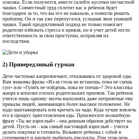
осколки. Если получится, вместе склейте кусочки несчастной
чашки. Совместный труд сплотит вас и ребенок будет
благодарен за то, что вы его не наказали, а помогли решить
проблему. Он и так уже перепугался, услышав звон упавшей
чашки. Такой продуктивный подход не только помогает
родителю избежать стресса и криков, но и учит детей нести
ответственность за свои проступки, исправляя их
последствия.
2) Привередливый гурман
Дети частенько капризничают, отказываясь от здоровой еды.
Вам знакомы фразы «Из-за стола не встанешь, пока не съешь
суп» или «Гулять не пойдешь, пока не поешь»? Это классика
жанра в копилке плохих родительских приемов. Так ребенок
учится лишь одному: молча выполнять даже неприятные ему
приказы людей, занимающих более высокое положение. Не
надо шантажировать или кричать на чадо. Куда лучше вовлечь
его в процесс приготовления еды. Произнесите волшебную
фразу «Ты же взрослый» - она дивным образом действует на
детей. Пусть он – как самый настоящий взрослый – учится
делать покупки и готовить. Возьмите ребенка с собой в
супермаркет и научите выбирать продукты. При этом речь