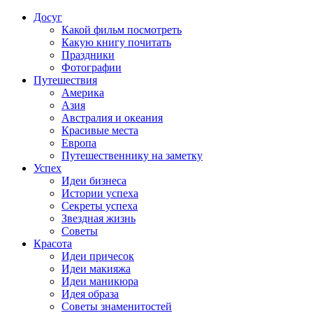
Досуг
Какой фильм посмотреть
Какую книгу почитать
Праздники
Фотографии
Путешествия
Америка
Азия
Австралия и океания
Красивые места
Европа
Путешественнику на заметку
Успех
Идеи бизнеса
Истории успеха
Секреты успеха
Звездная жизнь
Советы
Красота
Идеи причесок
Идеи макияжа
Идеи маникюра
Идея образа
Советы знаменитостей