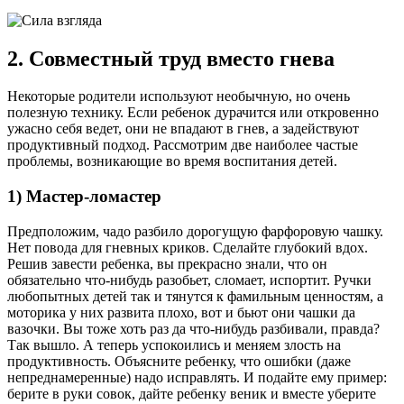
2. Совместный труд вместо гнева
Некоторые родители используют необычную, но очень
полезную технику. Если ребенок дурачится или откровенно
ужасно себя ведет, они не впадают в гнев, а задействуют
продуктивный подход. Рассмотрим две наиболее частые
проблемы, возникающие во время воспитания детей.
1) Мастер-ломастер
Предположим, чадо разбило дорогущую фарфоровую чашку.
Нет повода для гневных криков. Сделайте глубокий вдох.
Решив завести ребенка, вы прекрасно знали, что он
обязательно что-нибудь разобьет, сломает, испортит. Ручки
любопытных детей так и тянутся к фамильным ценностям, а
моторика у них развита плохо, вот и бьют они чашки да
вазочки. Вы тоже хоть раз да что-нибудь разбивали, правда?
Так вышло. А теперь успокоились и меняем злость на
продуктивность. Объясните ребенку, что ошибки (даже
непреднамеренные) надо исправлять. И подайте ему пример:
берите в руки совок, дайте ребенку веник и вместе уберите