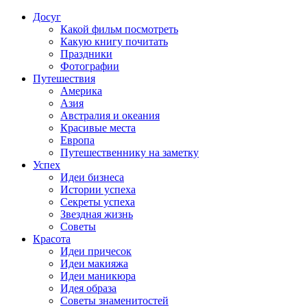
Досуг
Какой фильм посмотреть
Какую книгу почитать
Праздники
Фотографии
Путешествия
Америка
Азия
Австралия и океания
Красивые места
Европа
Путешественнику на заметку
Успех
Идеи бизнеса
Истории успеха
Секреты успеха
Звездная жизнь
Советы
Красота
Идеи причесок
Идеи макияжа
Идеи маникюра
Идея образа
Советы знаменитостей