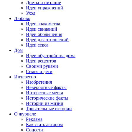
Диеты и питание
Идеи упражнений
Уход
Любовь
Идеи знакомства
Идеи свиданий
Идеи обольщения
Идеи для отношений
Идеи секса
Дом
Идеи обустройства дома
Идеи рецептов
Своими руками
Семья и дети
Интересно
Изобретения
Невероятные факты
Интересные места
Исторические факты
Истории из жизни
Трогательные истории
О журнале
Реклама
Как стать автором
Соцсети