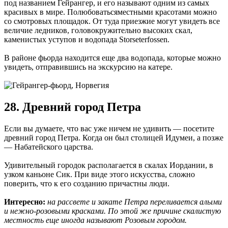
под названием Гейрангер, и его называют одним из самых
красивых в мире. Полюбоватьсяместными красотами можно
со смотровых площадок. От туда приезжие могут увидеть все
величие ледников, головокружительно высоких скал,
каменистых уступов и водопада Storseterfossen.
В районе фьорда находится еще два водопада, которые можно
увидеть, отправившись на экскурсию на катере.
28. Древний город Петра
Если вы думаете, что вас уже ничем не удивить — посетите
древний город Петра. Когда он был столицей Идумеи, а позже
— Набатейского царства.
Удивительный городок располагается в скалах Иордании, в
узком каньоне Сик. При виде этого искусства, сложно
поверить, что к его созданию причастны люди.
Интересно:
на рассвете и закате Петра переливается алыми
и нежно-розовыми красками. По этой же причине скалистую
местность еще иногда называют Розовым городом.