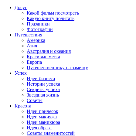
Досуг
Какой фильм посмотреть
Какую книгу почитать
Праздники
Фотографии
Путешествия
Америка
Азия
Австралия и океания
Красивые места
Европа
Путешественнику на заметку
Успех
Идеи бизнеса
Истории успеха
Секреты успеха
Звездная жизнь
Советы
Красота
Идеи причесок
Идеи макияжа
Идеи маникюра
Идея образа
Советы знаменитостей