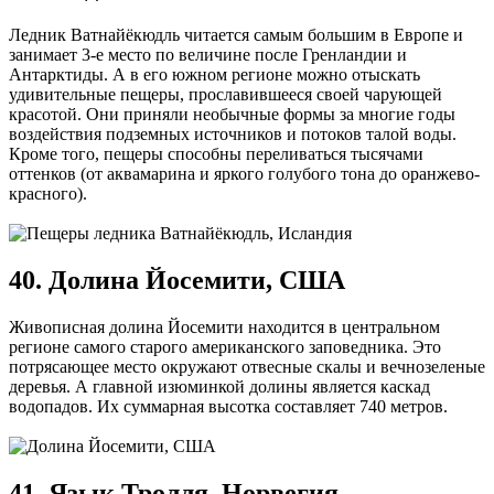
Ледник Ватнайёкюдль читается самым большим в Европе и
занимает 3-е место по величине после Гренландии и
Антарктиды. А в его южном регионе можно отыскать
удивительные пещеры, прославившееся своей чарующей
красотой. Они приняли необычные формы за многие годы
воздействия подземных источников и потоков талой воды.
Кроме того, пещеры способны переливаться тысячами
оттенков (от аквамарина и яркого голубого тона до оранжево-
красного).
40. Долина Йосемити, США
Живописная долина Йосемити находится в центральном
регионе самого старого американского заповедника. Это
потрясающее место окружают отвесные скалы и вечнозеленые
деревья. А главной изюминкой долины является каскад
водопадов. Их суммарная высотка составляет 740 метров.
41. Язык Тролля, Норвегия