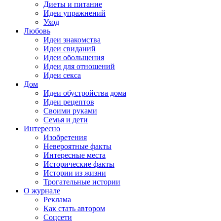
Диеты и питание
Идеи упражнений
Уход
Любовь
Идеи знакомства
Идеи свиданий
Идеи обольщения
Идеи для отношений
Идеи секса
Дом
Идеи обустройства дома
Идеи рецептов
Своими руками
Семья и дети
Интересно
Изобретения
Невероятные факты
Интересные места
Исторические факты
Истории из жизни
Трогательные истории
О журнале
Реклама
Как стать автором
Соцсети