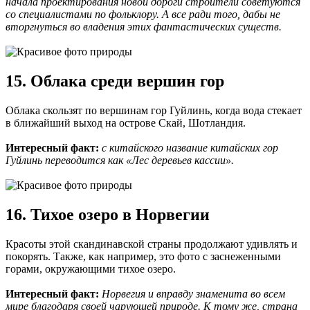
начала проектирования новой дороги строители советуются
со специалистами по фольклору. А все ради того, дабы не
вторгнуться во владения этих фантастических существ.
15. Облака среди вершин гор
Облака скользят по вершинам гор Гуйлинь, когда вода стекает
в ближайший выход на острове Скай, Шотландия.
Интересный факт:
с китайского название китайских гор
Гуйлинь переводится как «Лес деревьев кассии».
16. Тихое озеро в Норвегии
Красоты этой скандинавской страны продолжают удивлять и
покорять. Также, как например, это фото с заснеженными
горами, окружающими тихое озеро.
Интересный факт:
Норвегия и вправду знаменита во всем
мире благодаря своей чарующей природе. К тому же, страна