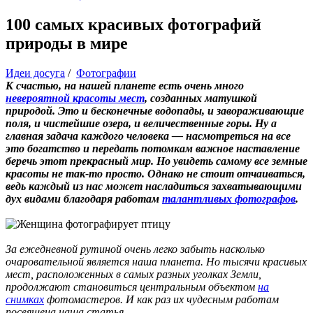
100 самых красивых фотографий
природы в мире
Идеи досуга
/
Фотографии
К счастью, на нашей планете есть очень много
невероятной красоты мест
, созданных матушкой
природой. Это и бесконечные водопады, и завораживающие
поля, и чистейшие озера, и величественные горы. Ну а
главная задача каждого человека — насмотреться на все
это богатство и передать потомкам важное наставление
беречь этот прекрасный мир. Но увидеть самому все земные
красоты не так-то просто. Однако не стоит отчаиваться,
ведь каждый из нас может насладиться захватывающими
дух видами благодаря работам
талантливых фотографов
.
За ежедневной рутиной очень легко забыть насколько
очаровательной является наша планета. Но тысячи красивых
мест, расположенных в самых разных уголках Земли,
продолжают становиться центральным объектом
на
снимках
фотомастеров. И как раз их чудесным работам
посвящена наша статья.