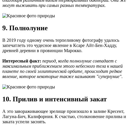
благодаря различным видам термофильных бактерий. Они же
могут выживать при самых разных температурах.
9. Полнолуние
В 2019 году одному очень терпеливому фотографу удалось
запечатлеть это чудесное явление в Ксаре Айт-Бен-Хадду,
древней деревни в провинции Марокко.
Интересный факт:
период, когда полнолуние совпадает с
максимальным приближением этого небесного тела к нашей
планете по своей эллиптической орбите, происходит редкое
явление, которое некоторые также называют "суперлуние".
10. Прилив и интенсивный закат
А это завораживающее зрелище произошло в заливе Кресент,
Лагуна-Бич, Калифорния. К счастью, столкновение прилива и
заката успели заснять.