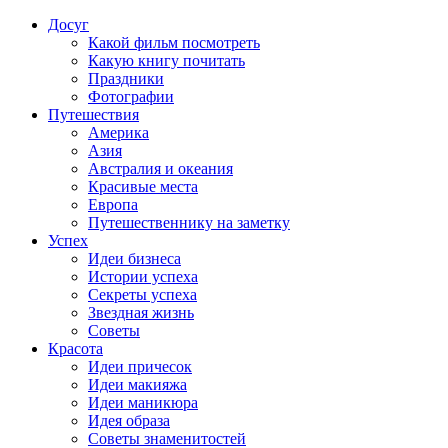
Досуг
Какой фильм посмотреть
Какую книгу почитать
Праздники
Фотографии
Путешествия
Америка
Азия
Австралия и океания
Красивые места
Европа
Путешественнику на заметку
Успех
Идеи бизнеса
Истории успеха
Секреты успеха
Звездная жизнь
Советы
Красота
Идеи причесок
Идеи макияжа
Идеи маникюра
Идея образа
Советы знаменитостей