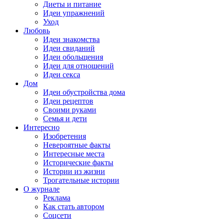
Диеты и питание
Идеи упражнений
Уход
Любовь
Идеи знакомства
Идеи свиданий
Идеи обольщения
Идеи для отношений
Идеи секса
Дом
Идеи обустройства дома
Идеи рецептов
Своими руками
Семья и дети
Интересно
Изобретения
Невероятные факты
Интересные места
Исторические факты
Истории из жизни
Трогательные истории
О журнале
Реклама
Как стать автором
Соцсети