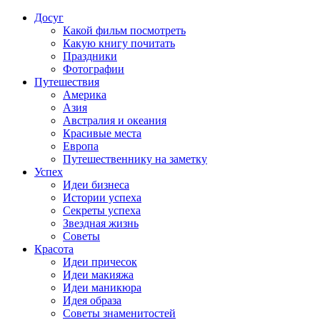
Досуг
Какой фильм посмотреть
Какую книгу почитать
Праздники
Фотографии
Путешествия
Америка
Азия
Австралия и океания
Красивые места
Европа
Путешественнику на заметку
Успех
Идеи бизнеса
Истории успеха
Секреты успеха
Звездная жизнь
Советы
Красота
Идеи причесок
Идеи макияжа
Идеи маникюра
Идея образа
Советы знаменитостей