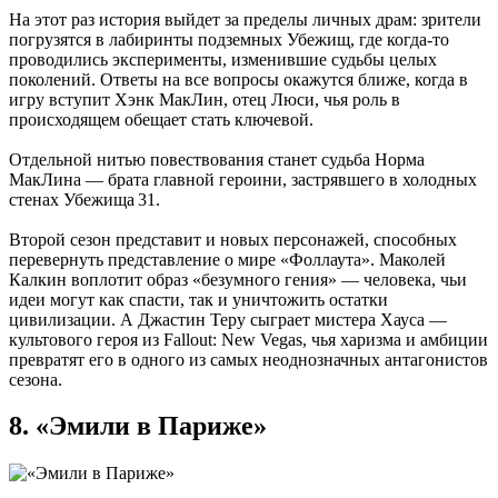
На этот раз история выйдет за пределы личных драм: зрители
погрузятся в лабиринты подземных Убежищ, где когда-то
проводились эксперименты, изменившие судьбы целых
поколений. Ответы на все вопросы окажутся ближе, когда в
игру вступит Хэнк МакЛин, отец Люси, чья роль в
происходящем обещает стать ключевой.
Отдельной нитью повествования станет судьба Норма
МакЛина — брата главной героини, застрявшего в холодных
стенах Убежища 31.
Второй сезон представит и новых персонажей, способных
перевернуть представление о мире «Фоллаута». Маколей
Калкин воплотит образ «безумного гения» — человека, чьи
идеи могут как спасти, так и уничтожить остатки
цивилизации. А Джастин Теру сыграет мистера Хауса —
культового героя из Fallout: New Vegas, чья харизма и амбиции
превратят его в одного из самых неоднозначных антагонистов
сезона.
8. «Эмили в Париже»