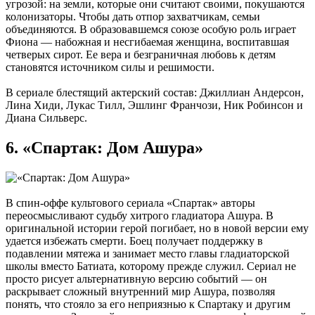
угрозой: на земли, которые они считают своими, покушаются
колонизаторы. Чтобы дать отпор захватчикам, семьи
объединяются. В образовавшемся союзе особую роль играет
Фиона — набожная и несгибаемая женщина, воспитавшая
четверых сирот. Ее вера и безграничная любовь к детям
становятся источником силы и решимости.
В сериале блестящий актерский состав: Джиллиан Андерсон,
Лина Хиди, Лукас Тилл, Эшлинг Франчози, Ник Робинсон и
Диана Сильверс.
6. «Спартак: Дом Ашура»
В спин-оффе культового сериала «Спартак» авторы
переосмысливают судьбу хитрого гладиатора Ашура. В
оригинальной истории герой погибает, но в новой версии ему
удается избежать смерти. Боец получает поддержку в
подавлении мятежа и занимает место главы гладиаторской
школы вместо Батиата, которому прежде служил. Сериал не
просто рисует альтернативную версию событий — он
раскрывает сложный внутренний мир Ашура, позволяя
понять, что стояло за его неприязнью к Спартаку и другим