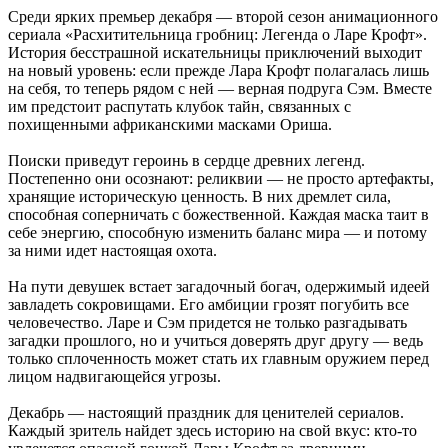
Среди ярких премьер декабря — второй сезон анимационного
сериала «Расхитительница гробниц: Легенда о Ларе Крофт».
История бесстрашной искательницы приключений выходит
на новый уровень: если прежде Лара Крофт полагалась лишь
на себя, то теперь рядом с ней — верная подруга Сэм. Вместе
им предстоит распутать клубок тайн, связанных с
похищенными африканскими масками Ориша.
Поиски приведут героинь в сердце древних легенд.
Постепенно они осознают: реликвии — не просто артефакты,
хранящие историческую ценность. В них дремлет сила,
способная соперничать с божественной. Каждая маска таит в
себе энергию, способную изменить баланс мира — и потому
за ними идет настоящая охота.
На пути девушек встает загадочный богач, одержимый идеей
завладеть сокровищами. Его амбиции грозят погубить все
человечество. Ларе и Сэм придется не только разгадывать
загадки прошлого, но и учиться доверять друг другу — ведь
только сплоченность может стать их главным оружием перед
лицом надвигающейся угрозы.
Декабрь — настоящий праздник для ценителей сериалов.
Каждый зритель найдет здесь историю на свой вкус: кто-то