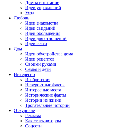
Диеты и питание
Идеи упражнений
Уход
Любовь
Идеи знакомства
Идеи свиданий
Идеи обольщения
Идеи для отношений
Идеи секса
Дом
Идеи обустройства дома
Идеи рецептов
Своими руками
Семья и дети
Интересно
Изобретения
Невероятные факты
Интересные места
Исторические факты
Истории из жизни
Трогательные истории
О журнале
Реклама
Как стать автором
Соцсети