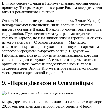
В пятом сезоне «Эмили в Париже» главная героиня меняет
прописку. Теперь ее офис — в сердце Рима, а впереди маячит
визит в романтичную Венецию.
Однако Италия — не финальная остановка. Эмили Купер (в
неподражаемом исполнении Лили Коллинз) не готова
навсегда оставить Париж. В какой-то момент она вернется в
город любви. Путешествия между странами отразятся не
только на карьере, но и на личной жизни героини. И ей есть
из кого выбирать... С одной стороны — Марчелло,
итальянский красавец, чьи ухаживания окутаны ароматом
эспрессо и средиземноморского солнца. С другой —
Габриэль, шеф-повар с пронзительным взглядом, который
явно не намерен отступать. А есть еще и «третье колесо»,
британец Альфи, который продолжает вносить хаос в
сердечные дела Эмили. Кто же в итоге займет пустующее
место рядом с прекрасной героиней?
9. «Перси Джексон и Олимпийцы»
Мифы Древней Греции вновь оживают на экране: в декабре
2025 года зрителей ждет второй сезон сериала «Перси