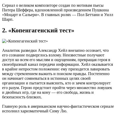
Сериал о великом композиторе создан по мотивам пьесы
Питера Шеффера, вдохновленной произведением Пушкина
«Моцарт и Сальери». В главных ролях — Пол Беттани и Уилл
Шарп.
2. «Копенгагенский тест»
Аналитик разведки Александр Хейл внезапно осознает, что
его сознание подверглось взлому. Неизвестные получают
доступ ко всем его мыслям и ощущениям, превращая героя в
своеобразный канал передачи информации. Хейл оказывается
в крайне непростом положении: ему приходится лавировать
между стремлением выжить и поиском правды. Постепенно
он начинает сомневаться в истинных целях своей
организации и пытается выяснить, кто и зачем контролирует
его разум. Герою предстоит пройти через множество ловушек
и двойных игр, где на кону — его свобода, жизнь и
безопасность близких.
Главную роль в американском научно-фантастическом сериале
исполнил харизматичный Симу Лю.