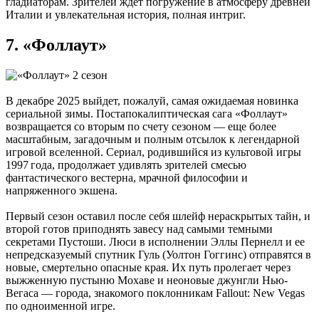
гладиаторам. Зрителей ждет погружение в атмосферу древней
Италии и увлекательная история, полная интриг.
7. «Фоллаут»
В декабре 2025 выйдет, пожалуй, самая ожидаемая новинка
сериальной зимы. Постапокалиптическая сага «Фоллаут»
возвращается со вторым по счету сезоном — еще более
масштабным, загадочным и полным отсылок к легендарной
игровой вселенной. Сериал, родившийся из культовой игры
1997 года, продолжает удивлять зрителей смесью
фантастического вестерна, мрачной философии и
напряженного экшена.
Первый сезон оставил после себя шлейф нераскрытых тайн, и
второй готов приподнять завесу над самыми темными
секретами Пустоши. Люси в исполнении Эллы Пернелл и ее
непредсказуемый спутник Гуль (Уолтон Гоггинс) отправятся в
новые, смертельно опасные края. Их путь пролегает через
выжженную пустыню Мохаве и неоновые джунгли Нью-
Вегаса — города, знакомого поклонникам Fallout: New Vegas
по одноименной игре.