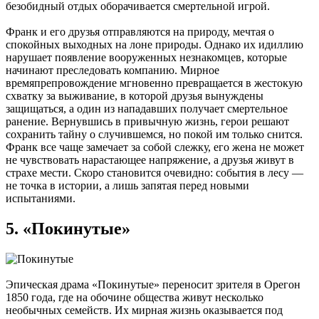
безобидный отдых оборачивается смертельной игрой.
Франк и его друзья отправляются на природу, мечтая о
спокойных выходных на лоне природы. Однако их идиллию
нарушает появление вооруженных незнакомцев, которые
начинают преследовать компанию. Мирное
времяпрепровождение мгновенно превращается в жестокую
схватку за выживание, в которой друзья вынуждены
защищаться, а один из нападавших получает смертельное
ранение. Вернувшись в привычную жизнь, герои решают
сохранить тайну о случившемся, но покой им только снится.
Франк все чаще замечает за собой слежку, его жена не может
не чувствовать нарастающее напряжение, а друзья живут в
страхе мести. Скоро становится очевидно: события в лесу —
не точка в истории, а лишь запятая перед новыми
испытаниями.
5. «Покинутые»
Эпическая драма «Покинутые» переносит зрителя в Орегон
1850 года, где на обочине общества живут несколько
необычных семейств. Их мирная жизнь оказывается под