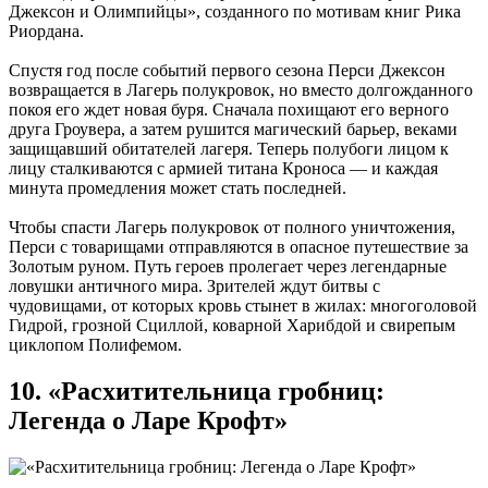
Джексон и Олимпийцы», созданного по мотивам книг Рика
Риордана.
Спустя год после событий первого сезона Перси Джексон
возвращается в Лагерь полукровок, но вместо долгожданного
покоя его ждет новая буря. Сначала похищают его верного
друга Гроувера, а затем рушится магический барьер, веками
защищавший обитателей лагеря. Теперь полубоги лицом к
лицу сталкиваются с армией титана Кроноса — и каждая
минута промедления может стать последней.
Чтобы спасти Лагерь полукровок от полного уничтожения,
Перси с товарищами отправляются в опасное путешествие за
Золотым руном. Путь героев пролегает через легендарные
ловушки античного мира. Зрителей ждут битвы с
чудовищами, от которых кровь стынет в жилах: многоголовой
Гидрой, грозной Сциллой, коварной Харибдой и свирепым
циклопом Полифемом.
10. «Расхитительница гробниц:
Легенда о Ларе Крофт»