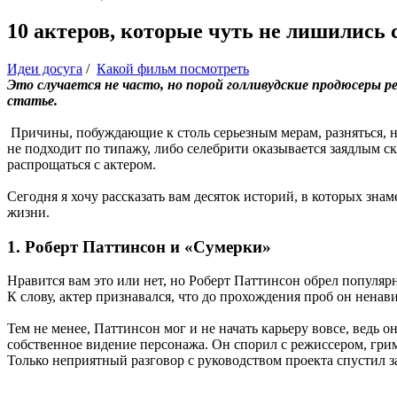
10 актеров, которые чуть не лишились 
Идеи досуга
/
Какой фильм посмотреть
Это случается не часто, но порой голливудские продюсеры 
статье.
Причины, побуждающие к столь серьезным мерам, разняться, но
не подходит по типажу, либо селебрити оказывается заядлым 
распрощаться с актером.
Сегодня я хочу рассказать вам десяток историй, в которых зна
жизни.
1. Роберт Паттинсон и «Сумерки»
Нравится вам это или нет, но Роберт Паттинсон обрел популя
К слову, актер признавался, что до прохождения проб он нена
Тем не менее, Паттинсон мог и не начать карьеру вовсе, ведь 
собственное видение персонажа. Он спорил с режиссером, гри
Только неприятный разговор с руководством проекта спустил з