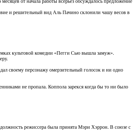
о месяцев от начала работы всерьез обсуждалось предложение
ровие и решительный вид Аль Пачино склонили чашу весов в
ъемках культовой комедии «Пегги Сью вышла замуж».
еру.
дал своему персонажу омерзительный голосок и ни одно
нниками не пропала. Коппола зарекся когда бы то ни было
 должность режиссера была принята Мэри Хэррон. В союзе с