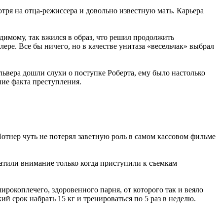
отря на отца-режиссера и довольно известную мать. Карьера
димому, так вжился в образ, что решил продолжить
ере. Все бы ничего, но в качестве унитаза «весельчак» выбрал
ьвера дошли слухи о поступке Роберта, ему было настолько
ние факта преступления.
Лотнер чуть не потерял заветную роль в самом кассовом фильме
ратили внимание только когда приступили к съемкам
рокоплечего, здоровенного парня, от которого так и веяло
й срок набрать 15 кг и тренироваться по 5 раз в неделю.