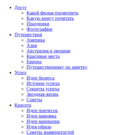
Досуг
Какой фильм посмотреть
Какую книгу почитать
Праздники
Фотографии
Путешествия
Америка
Азия
Австралия и океания
Красивые места
Европа
Путешественнику на заметку
Успех
Идеи бизнеса
Истории успеха
Секреты успеха
Звездная жизнь
Советы
Красота
Идеи причесок
Идеи макияжа
Идеи маникюра
Идея образа
Советы знаменитостей