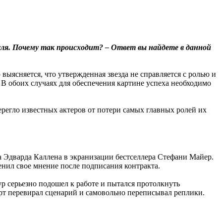
уля. Почему так происходит? – Ответ вы найдете в данной
ыясняется, что утвержденная звезда не справляется с ролью и
В обоих случаях для обеспечения картине успеха необходимо
ерегло известных актеров от потери самых главных ролей их
а Эдварда Каллена в экранизации бестселлера Стефани Майер.
енил свое мнение после подписания контракта.
ур серьезно подошел к работе и пытался протолкнуть
рт перевирал сценарий и самовольно переписывал реплики.