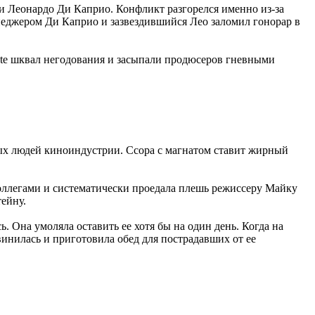
и Леонардо Ди Каприо. Конфликт разгорелся именно из-за
енеджером Ди Каприо и зазвездившийся Лео заломил гонорар в
gate шквал негодования и засыпали продюсеров гневными
ных людей киноиндустрии. Ссора с магнатом ставит жирный
коллегами и систематически проедала плешь режиссеру Майку
ейну.
 Она умоляла оставить ее хотя бы на один день. Когда на
инилась и приготовила обед для пострадавших от ее