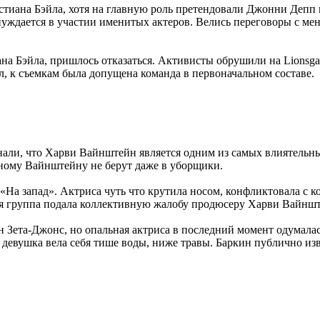
тиана Бэйла, хотя на главную роль претендовали Джонни Депп 
 нуждается в участии именитых актеров. Велись переговоры с м
иана Бэйла, пришлось отказаться. Активисты обрушили на Lions
л, к съемкам была допущена команда в первоначальном составе.
 знали, что Харви Вайнштейн является одним из самых влиятель
асному Вайнштейну не берут даже в уборщики.
«На запад». Актриса чуть что крутила носом, конфликтовала с 
ая группа подала коллективную жалобу продюсеру Харви Вайншт
Зета-Джонс, но опальная актриса в последний момент одумалась.
девушка вела себя тише воды, ниже травы. Баркин публично изв