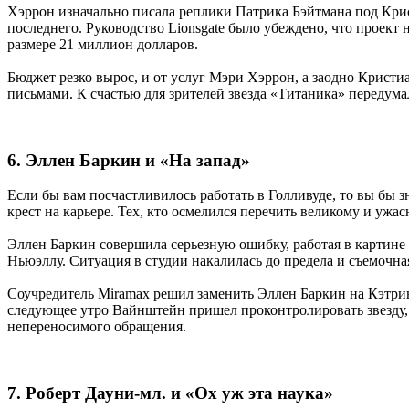
Хэррон изначально писала реплики Патрика Бэйтмана под Крис
последнего. Руководство Lionsgate было убеждено, что проект
размере 21 миллион долларов.
Бюджет резко вырос, и от услуг Мэри Хэррон, а заодно Крист
письмами. К счастью для зрителей звезда «Титаника» передума
6. Эллен Баркин и «На запад»
Если бы вам посчастливилось работать в Голливуде, то вы бы
крест на карьере. Тех, кто осмелился перечить великому и уж
Эллен Баркин совершила серьезную ошибку, работая в картине 
Ньюэллу. Ситуация в студии накалилась до предела и съемочн
Соучредитель Miramax решил заменить Эллен Баркин на Кэтрин 
следующее утро Вайнштейн пришел проконтролировать звезду, 
непереносимого обращения.
7. Роберт Дауни-мл. и «Ох уж эта наука»