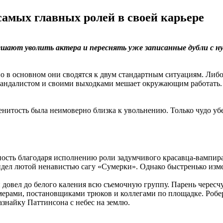
самых главных ролей в своей карьере
решают уволить актера и переснять уже записанные дубли с н
 в основном они сводятся к двум стандартным ситуациям. Либо в
скандалистом и своими выходками мешает окружающим работать. 
менитость была неимоверно близка к увольнению. Только чудо уб
рность благодаря исполнению роли задумчивого красавца-вампир
видел лютой ненавистью сагу «Сумерки». Однако быстренько изм
он довел до белого каления всю съемочную группу. Парень чересч
мерами, постановщиками трюков и коллегами по площадке. Робе
азнайку Паттинсона с небес на землю.