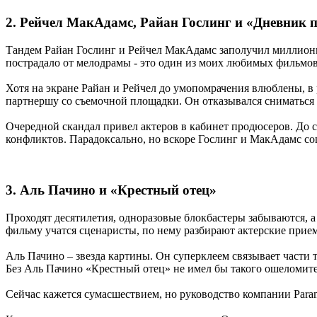
2. Рейчел МакАдамс, Райан Гослинг и «Дневник 
Тандем Райан Гослинг и Рейчел МакАдамс заполучил миллионы 
пострадало от мелодрамы - это один из моих любимых фильмов, 
Хотя на экране Райан и Рейчел до умопомрачения влюблены, в 
партнершу со съемочной площадки. Он отказывался сниматься
Очередной скандал привел актеров в кабинет продюсеров. До с
конфликтов. Парадоксально, но вскоре Гослинг и МакАдамс со
3. Аль Пачино и «Крестный отец»
Проходят десятилетия, одноразовые блокбастеры забываются, а
фильму учатся сценаристы, по нему разбирают актерские прие
Аль Пачино – звезда картины. Он суперклеем связывает части 
Без Аль Пачино «Крестный отец» не имел бы такого ошеломите
Сейчас кажется сумасшествием, но руководство компании Param