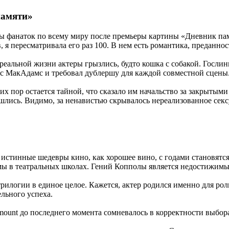
памяти»
фанаток по всему миру после премьеры картины «Дневник памят
я пересматривала его раз 100. В нем есть романтика, преданност
реальной жизни актеры грызлись, будто кошка с собакой. Гослинг
 с МакАдамс и требовал дублершу для каждой совместной сцены
их пор остается тайной, что сказало им начальство за закрытым
шлись. Видимо, за ненавистью скрывалось нереализованное секс
 истинные шедевры кино, как хорошее вино, с годами становятс
мы в театральных школах. Гений Копполы является недостижимы
трилогии в единое целое. Кажется, актер родился именно для р
льного успеха.
ount до последнего момента сомневалось в корректности выбора