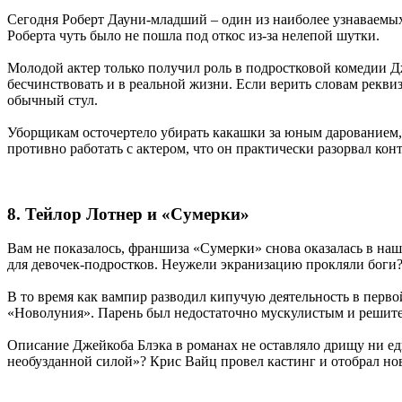
Сегодня Роберт Дауни-младший – один из наиболее узнаваемых 
Роберта чуть было не пошла под откос из-за нелепой шутки.
Молодой актер только получил роль в подростковой комедии Дж
бесчинствовать и в реальной жизни. Если верить словам реквиз
обычный стул.
Уборщикам осточертело убирать какашки за юным дарованием, 
противно работать с актером, что он практически разорвал кон
8. Тейлор Лотнер и «Сумерки»
Вам не показалось, франшиза «Сумерки» снова оказалась в наш
для девочек-подростков. Неужели экранизацию прокляли боги
В то время как вампир разводил кипучую деятельность в перво
«Новолуния». Парень был недостаточно мускулистым и решител
Описание Джейкоба Блэка в романах не оставляло дрищу ни еди
необузданной силой»? Крис Вайц провел кастинг и отобрал ново