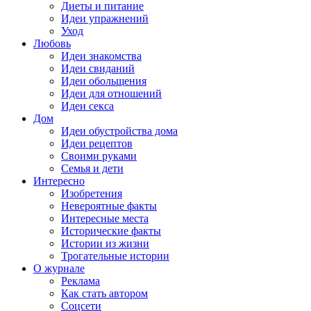
Диеты и питание
Идеи упражнений
Уход
Любовь
Идеи знакомства
Идеи свиданий
Идеи обольщения
Идеи для отношений
Идеи секса
Дом
Идеи обустройства дома
Идеи рецептов
Своими руками
Семья и дети
Интересно
Изобретения
Невероятные факты
Интересные места
Исторические факты
Истории из жизни
Трогательные истории
О журнале
Реклама
Как стать автором
Соцсети