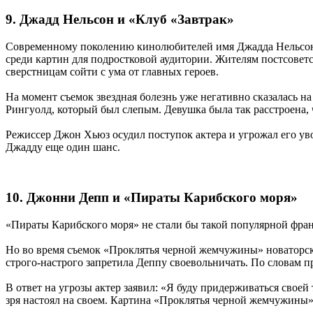
9. Джадд Нельсон и «Клуб «Завтрак»
Современному поколению кинолюбителей имя Джадда Нельсона 
среди картин для подростковой аудитории. Жителям постсовет
сверстницам сойти с ума от главных героев.
На момент съемок звездная болезнь уже негативно сказалась 
Рингуолд, который был слепым. Девушка была так расстроена, 
Режиссер Джон Хьюз осудил поступок актера и угрожал его уво
Джадду еще один шанс.
10. Джонни Депп и «Пираты Карибского моря»
«Пираты Карибского моря» не стали бы такой популярной фра
Но во время съемок «Проклятья черной жемчужины» новаторск
строго-настрого запретила Деппу своевольничать. По словам 
В ответ на угрозы актер заявил: «Я буду придерживаться своей
зря настоял на своем. Картина «Проклятья черной жемчужины»