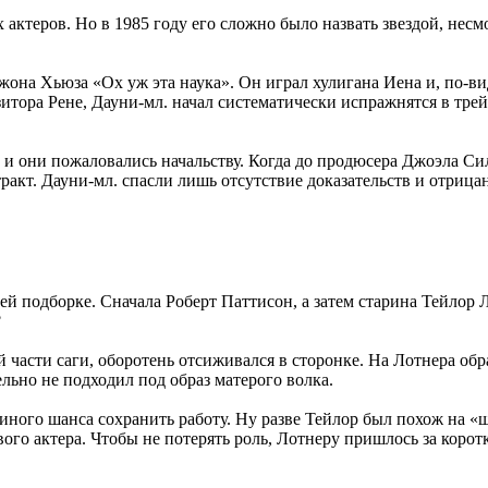
актеров. Но в 1985 году его сложно было назвать звездой, несм
она Хьюза «Ох уж эта наука». Он играл хулигана Иена и, по-ви
итора Рене, Дауни-мл. начал систематически испражнятся в трейл
и они пожаловались начальству. Когда до продюсера Джоэла Сил
тракт. Дауни-мл. спасли лишь отсутствие доказательств и отрица
ей подборке. Сначала Роберт Паттисон, а затем старина Тейлор 
?
й части саги, оборотень отсиживался в сторонке. На Лотнера об
ьно не подходил под образ матерого волка.
ного шанса сохранить работу. Ну разве Тейлор был похож на «ши
го актера. Чтобы не потерять роль, Лотнеру пришлось за коротки