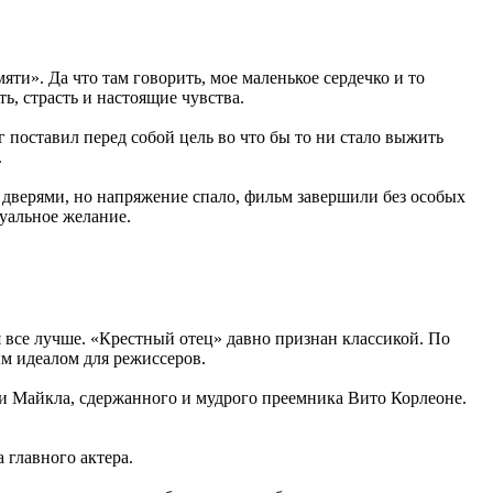
и». Да что там говорить, мое маленькое сердечко и то
ь, страсть и настоящие чувства.
 поставил перед собой цель во что бы то ни стало выжить
.
и дверями, но напряжение спало, фильм завершили без особых
уальное желание.
я все лучше. «Крестный отец» давно признан классикой. По
м идеалом для режиссеров.
оли Майкла, сдержанного и мудрого преемника Вито Корлеоне.
 главного актера.