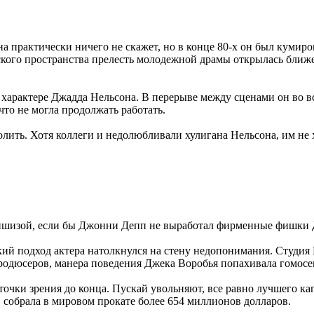
практически ничего не скажет, но в конце 80-х он был кумиро
ского пространства прелесть молодежной драмы открылась ближе
на характере Джадда Нельсона. В перерыве между сценами он во
что не могла продолжать работать.
лить. Хотя коллеги и недолюбливали хулигана Нельсона, им не 
ншизой, если бы Джонни Депп не выработал фирменные фишки Д
ий подход актера натолкнулся на стену недопонимания. Студия
продюсеров, манера поведения Джека Воробья попахивала гомос
 точки зрения до конца. Пускай увольняют, все равно лучшего ка
 собрала в мировом прокате более 654 миллионов долларов.