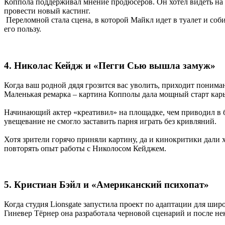
Коппола поддерживал мнение продюсеров. Он хотел видеть на э
провести новый кастинг.
Переломной стала сцена, в которой Майкл идет в туалет и соб
его пользу.
4. Николас Кейдж и «Пегги Сью вышла замуж»
Когда ваш родной дядя грозится вас уволить, приходит поним
Маленькая ремарка – картина Копполы дала мощный старт кар
Начинающий актер «креативил» на площадке, чем приводил в 
увещевание не смогло заставить парня играть без кривляний.
Хотя зрители горячо приняли картину, да и кинокритики дали
повторять опыт работы с Николосом Кейджем.
5. Кристиан Бэйл и «Американский психопат»
Когда студия Lionsgate запустила проект по адаптации для ш
Гиневер Тёрнер она разработала черновой сценарий и после н