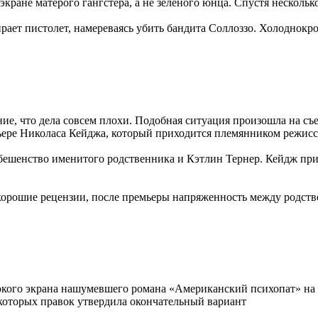
кране матерого гангстера, а не зеленого юнца. Спустя нескольк
ирает пистолет, намереваясь убить бандита Соллоззо. Холоднок
ание, что дела совсем плохи. Подобная ситуация произошла на с
ьере Николаса Кейджа, который приходится племянником режисс
бешенство именитого родственника и Кэтлин Тернер. Кейдж при
 хорошие рецензии, после премьеры напряженность между родстве
ирокого экрана нашумевшего романа «Американский психопат» на
екоторых правок утвердила окончательный вариант