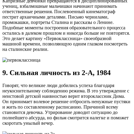
Капризные девчонки превращаются в дисциплинированных
учениц, взбалмошные мальчишки начинают принимать
ответственные решения. Послевоенный кинематограф
пестрит архаичными деталями. Письмо чернилами,
промокашки, портреты Сталина и рассказы о Ленине.
Подобные моменты построения образовательного процесса
остались в далеком прошлом и никогда больше не повторятся.
Это делает картину «Первоклассница» своеобразной
машиной времени, позволяющую одним глазком посмотреть
на сталинские реалии.
9. Сильная личность из 2-А, 1984
Говорят, что великие люди добились успеха благодаря
неукоснительному соблюдению режима. В это утверждение с
неистовой детской наивностью верит второклассник Дима.
Он принимает волевое решение отбросить ненужные пустяки
и жить по составленному расписанию. Причиной всему
становится девочка. Утрирование доводит ситуацию до
полнейшего абсурда, но фильм смотрится налегке и поможет
скоротать унылый вечер.