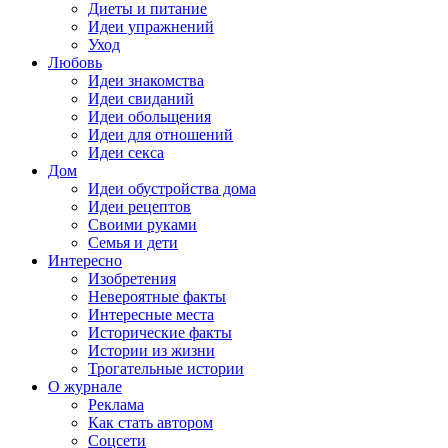
Диеты и питание
Идеи упражнений
Уход
Любовь
Идеи знакомства
Идеи свиданий
Идеи обольщения
Идеи для отношений
Идеи секса
Дом
Идеи обустройства дома
Идеи рецептов
Своими руками
Семья и дети
Интересно
Изобретения
Невероятные факты
Интересные места
Исторические факты
Истории из жизни
Трогательные истории
О журнале
Реклама
Как стать автором
Соцсети