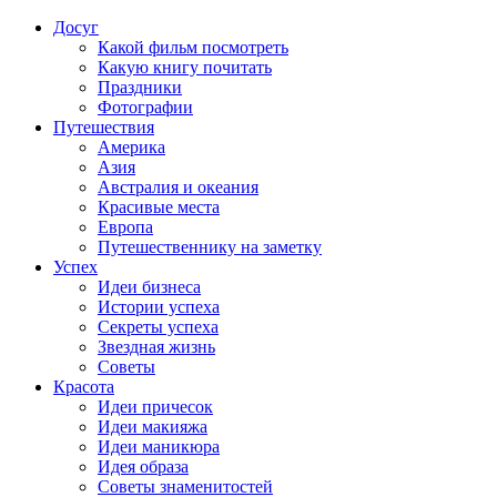
Досуг
Какой фильм посмотреть
Какую книгу почитать
Праздники
Фотографии
Путешествия
Америка
Азия
Австралия и океания
Красивые места
Европа
Путешественнику на заметку
Успех
Идеи бизнеса
Истории успеха
Секреты успеха
Звездная жизнь
Советы
Красота
Идеи причесок
Идеи макияжа
Идеи маникюра
Идея образа
Советы знаменитостей