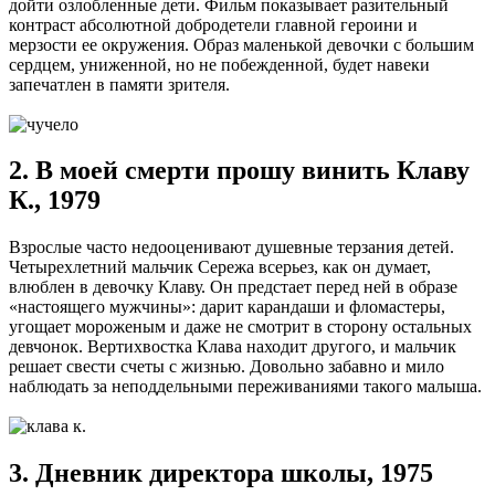
дойти озлобленные дети. Фильм показывает разительный
контраст абсолютной добродетели главной героини и
мерзости ее окружения. Образ маленькой девочки с большим
сердцем, униженной, но не побежденной, будет навеки
запечатлен в памяти зрителя.
2. В моей смерти прошу винить Клаву
К., 1979
Взрослые часто недооценивают душевные терзания детей.
Четырехлетний мальчик Сережа всерьез, как он думает,
влюблен в девочку Клаву. Он предстает перед ней в образе
«настоящего мужчины»: дарит карандаши и фломастеры,
угощает мороженым и даже не смотрит в сторону остальных
девчонок. Вертихвостка Клава находит другого, и мальчик
решает свести счеты с жизнью. Довольно забавно и мило
наблюдать за неподдельными переживаниями такого малыша.
3. Дневник директора школы, 1975