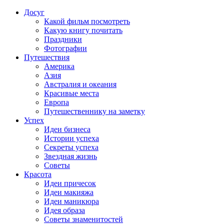
Досуг
Какой фильм посмотреть
Какую книгу почитать
Праздники
Фотографии
Путешествия
Америка
Азия
Австралия и океания
Красивые места
Европа
Путешественнику на заметку
Успех
Идеи бизнеса
Истории успеха
Секреты успеха
Звездная жизнь
Советы
Красота
Идеи причесок
Идеи макияжа
Идеи маникюра
Идея образа
Советы знаменитостей