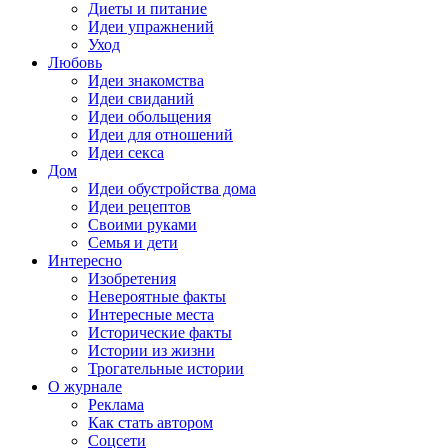
Диеты и питание
Идеи упражнений
Уход
Любовь
Идеи знакомства
Идеи свиданий
Идеи обольщения
Идеи для отношений
Идеи секса
Дом
Идеи обустройства дома
Идеи рецептов
Своими руками
Семья и дети
Интересно
Изобретения
Невероятные факты
Интересные места
Исторические факты
Истории из жизни
Трогательные истории
О журнале
Реклама
Как стать автором
Соцсети