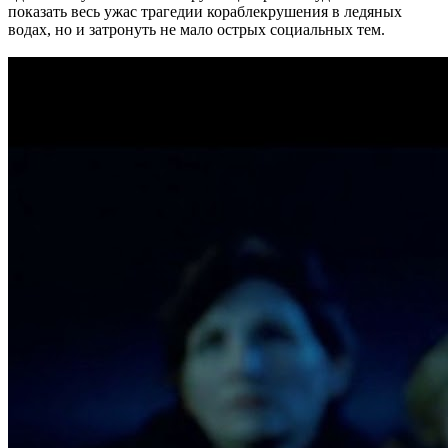
показать весь ужас трагедии кораблекрушения в ледяных
водах, но и затронуть не мало острых социальных тем.