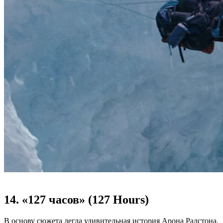
14. «127 часов» (127 Hours)
В основу сюжета легла удивительная история Арона Ралстона,