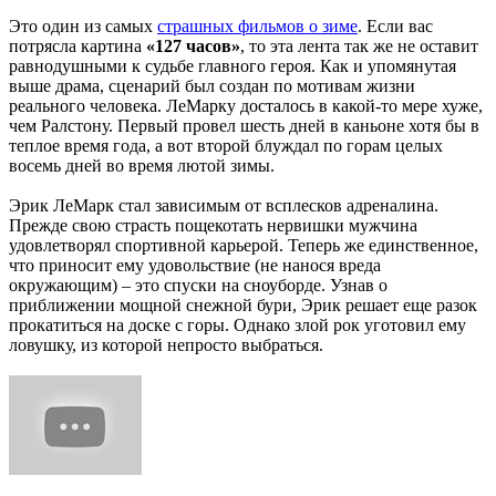
Это один из самых
страшных фильмов о зиме
. Если вас
потрясла картина
«127 часов»
, то эта лента так же не оставит
равнодушными к судьбе главного героя. Как и упомянутая
выше драма, сценарий был создан по мотивам жизни
реального человека. ЛеМарку досталось в какой-то мере хуже,
чем Ралстону. Первый провел шесть дней в каньоне хотя бы в
теплое время года, а вот второй блуждал по горам целых
восемь дней во время лютой зимы.
Эрик ЛеМарк стал зависимым от всплесков адреналина.
Прежде свою страсть пощекотать нервишки мужчина
удовлетворял спортивной карьерой. Теперь же единственное,
что приносит ему удовольствие (не нанося вреда
окружающим) – это спуски на сноуборде. Узнав о
приближении мощной снежной бури, Эрик решает еще разок
прокатиться на доске с горы. Однако злой рок уготовил ему
ловушку, из которой непросто выбраться.