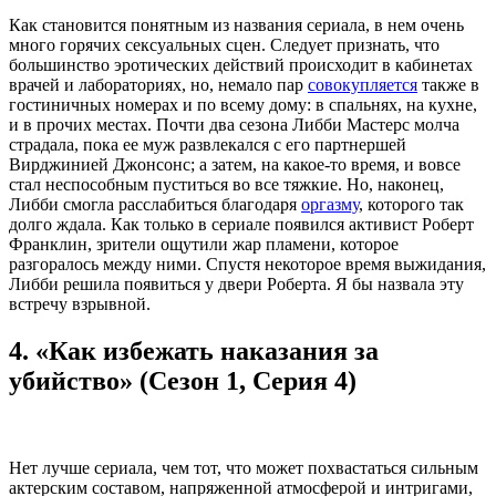
Как становится понятным из названия сериала, в нем очень
много горячих сексуальных сцен. Следует признать, что
большинство эротических действий происходит в кабинетах
врачей и лабораториях, но, немало пар
совокупляется
также в
гостиничных номерах и по всему дому: в спальнях, на кухне,
и в прочих местах. Почти два сезона Либби Мастерс молча
страдала, пока ее муж развлекался с его партнершей
Вирджинией Джонсонс; а затем, на какое-то время, и вовсе
стал неспособным пуститься во все тяжкие. Но, наконец,
Либби смогла расслабиться благодаря
оргазму
, которого так
долго ждала. Как только в сериале появился активист Роберт
Франклин, зрители ощутили жар пламени, которое
разгоралось между ними. Спустя некоторое время выжидания,
Либби решила появиться у двери Роберта. Я бы назвала эту
встречу взрывной.
4. «Как избежать наказания за
убийство» (Сезон 1, Серия 4)
Нет лучше сериала, чем тот, что может похвастаться сильным
актерским составом, напряженной атмосферой и интригами,