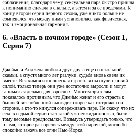
соблазнения, благодаря чему, сексуальная пара быстро пришла
к пониманию сначала в спальне, а затем и за ее пределами. К
концу второй серии первого сезона, уже никто больше не
сомневался, что между ними установилась как физическая,
так и эмоциональная гармония.
6. «Власть в ночном городе» (Сезон 1,
Серия 7)
Джеймс и Анджела любили друг друга еще со школьной
скамьи, а спустя много лет разлуки, судьба вновь свела их
вместе. Вся химия и юношеская страсть вспыхнули с новой
силой, только теперь они уже достаточно выросли и могут
заниматься делами для взрослых. Многим зрителям
показалось противным, что Джеймс женат и его страсть к
бывшей возлюбленной выглядит скорее как интрижка на
стороне, а кто-то кинулся сопереживать паре. Не скажу, что их
секс в седьмой серии стал такой уж неожиданностью, были
тому весомые предпосылки. Возьмусь утверждать только, что
пламя, которое разгорелось между этой парочкой, могло бы
спокойно зажечь все огни Нью-Йорка.