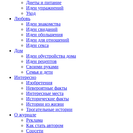
Диеты и питание
Идеи упражнений
Уход
Любовь
Идеи знакомства
Идеи свиданий
Идеи обольщения
Идеи для отношений
Идеи секса
Дом
Идеи обустройства дома
Идеи рецептов
Своими руками
Семья и дети
Интересно
Изобретения
Невероятные факты
Интересные места
Исторические факты
Истории из жизни
Трогательные истории
О журнале
Реклама
Как стать автором
Соцсети