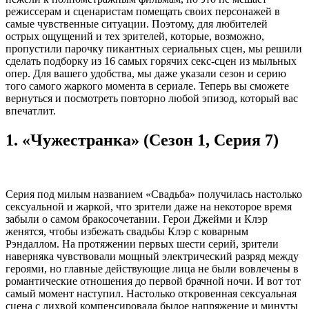
режиссерам и сценаристам помещать своих персонажей в
самые чувственные ситуации. Поэтому, для любителей
острых ощущений и тех зрителей, которые, возможно,
пропустили парочку пикантных сериальных сцен, мы решили
сделать подборку из 16 самых горячих секс-сцен из мыльных
опер. Для вашего удобства, мы даже указали сезон и серию
того самого жаркого момента в сериале. Теперь вы сможете
вернуться и посмотреть повторно любой эпизод, который вас
впечатлит.
1. «Чужестранка» (Сезон 1, Серия 7)
Серия под милым названием «Свадьба» получилась настолько
сексуальной и жаркой, что зрители даже на некоторое время
забыли о самом бракосочетании. Герои Джейми и Клэр
женятся, чтобы избежать свадьбы Клэр с коварным
Рэндаллом. На протяжении первых шести серий, зрители
наверняка чувствовали мощный электрический разряд между
героями, но главные действующие лица не были вовлечены в
романтические отношения до первой брачной ночи. И вот тот
самый момент наступил. Настолько откровенная сексуальная
сцена с лихвой компенсировала былое напряжение и минуты