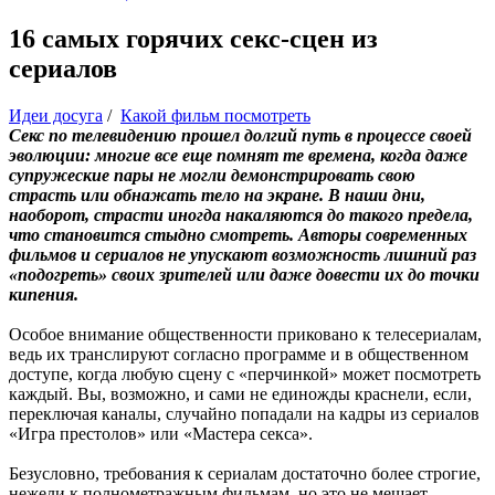
16 самых горячих секс-сцен из
сериалов
Идеи досуга
/
Какой фильм посмотреть
Секс по телевидению прошел долгий путь в процессе своей
эволюции: многие все еще помнят те времена, когда даже
супружеские пары не могли демонстрировать свою
страсть или обнажать тело на экране. В наши дни,
наоборот, страсти иногда накаляются до такого предела,
что становится стыдно смотреть. Авторы современных
фильмов и сериалов не упускают возможность лишний раз
«подогреть» своих зрителей или даже довести их до точки
кипения.
Особое внимание общественности приковано к телесериалам,
ведь их транслируют согласно программе и в общественном
доступе, когда любую сцену с «перчинкой» может посмотреть
каждый. Вы, возможно, и сами не единожды краснели, если,
переключая каналы, случайно попадали на кадры из сериалов
«Игра престолов» или «Мастера секса».
Безусловно, требования к сериалам достаточно более строгие,
нежели к полнометражным фильмам, но это не мешает