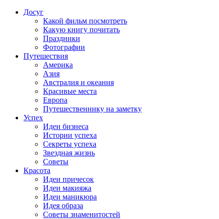
Досуг
Какой фильм посмотреть
Какую книгу почитать
Праздники
Фотографии
Путешествия
Америка
Азия
Австралия и океания
Красивые места
Европа
Путешественнику на заметку
Успех
Идеи бизнеса
Истории успеха
Секреты успеха
Звездная жизнь
Советы
Красота
Идеи причесок
Идеи макияжа
Идеи маникюра
Идея образа
Советы знаменитостей