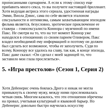
прописанными сценарием. А если к этому списку еще
прибавить много секса, то вы получите настоящий бриллиант.
Хотя ведущая актриса этого сериала, удостоенная награды
Эмми, Виола Дэвис, сама по себе является эталоном
сексуальности и оптимизма, самым захватывающим эпизодом
фильма является, безусловно, эротическое приключение ее
стажера – гомосексуалиста Коннора с мужчиной по имени
Пакс. Не смотря на то, что на тот момент Коннор уже
находился в отношениях со своим парнем Оливером, Пакс
владел необходимой ему информацией и поэтому он должен
был сделать все возможное, чтобы ее заполучить. Судя по
всему, Коннору все удалось на славу, так как, в конце эпизода,
Пакс даже сказал: «Он сделал с моей задницей то, что
заставило мои глаза прослезиться».
5. «Игра престолов» (Сезон 1, Серия 2)
Хотя Дейенерис очень боялась Дрого и никак не могла
привыкнуть к своему мужу, между ними прослеживалась
четкая связь. Многим казалось, что эти отношения обречены
на провал, учитывая культурный и языковой барьер. Но
Дейенерис довольно быстро научилась искусству