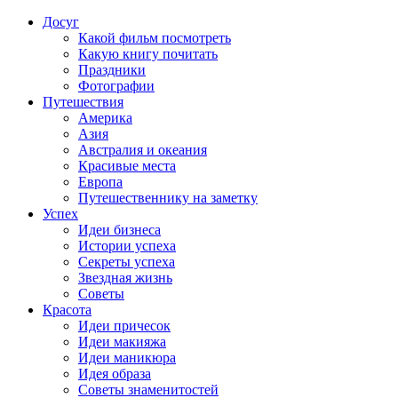
Досуг
Какой фильм посмотреть
Какую книгу почитать
Праздники
Фотографии
Путешествия
Америка
Азия
Австралия и океания
Красивые места
Европа
Путешественнику на заметку
Успех
Идеи бизнеса
Истории успеха
Секреты успеха
Звездная жизнь
Советы
Красота
Идеи причесок
Идеи макияжа
Идеи маникюра
Идея образа
Советы знаменитостей