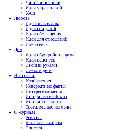
Диеты и питание
Идеи упражнений
Уход
Любовь
Идеи знакомства
Идеи свиданий
Идеи обольщения
Идеи для отношений
Идеи секса
Дом
Идеи обустройства дома
Идеи рецептов
Своими руками
Семья и дети
Интересно
Изобретения
Невероятные факты
Интересные места
Исторические факты
Истории из жизни
Трогательные истории
О журнале
Реклама
Как стать автором
Соцсети