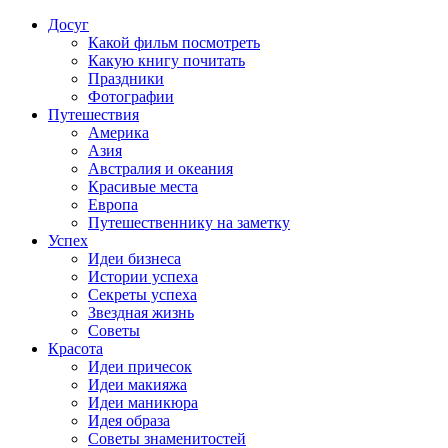
Досуг
Какой фильм посмотреть
Какую книгу почитать
Праздники
Фотографии
Путешествия
Америка
Азия
Австралия и океания
Красивые места
Европа
Путешественнику на заметку
Успех
Идеи бизнеса
Истории успеха
Секреты успеха
Звездная жизнь
Советы
Красота
Идеи причесок
Идеи макияжа
Идеи маникюра
Идея образа
Советы знаменитостей