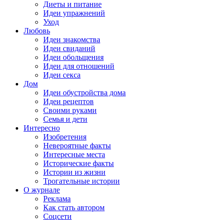
Диеты и питание
Идеи упражнений
Уход
Любовь
Идеи знакомства
Идеи свиданий
Идеи обольщения
Идеи для отношений
Идеи секса
Дом
Идеи обустройства дома
Идеи рецептов
Своими руками
Семья и дети
Интересно
Изобретения
Невероятные факты
Интересные места
Исторические факты
Истории из жизни
Трогательные истории
О журнале
Реклама
Как стать автором
Соцсети