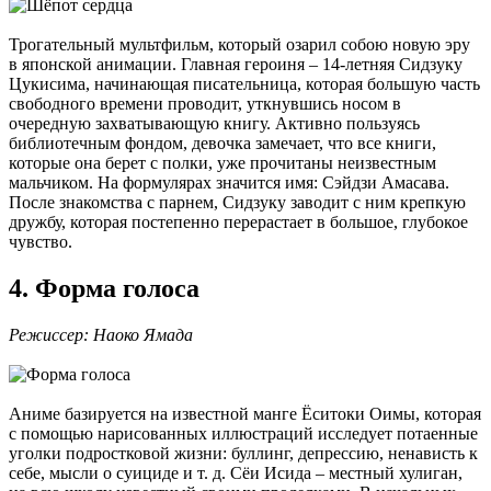
Трогательный мультфильм, который озарил собою новую эру
в японской анимации. Главная героиня – 14-летняя Сидзуку
Цукисима, начинающая писательница, которая большую часть
свободного времени проводит, уткнувшись носом в
очередную захватывающую книгу. Активно пользуясь
библиотечным фондом, девочка замечает, что все книги,
которые она берет с полки, уже прочитаны неизвестным
мальчиком. На формулярах значится имя: Сэйдзи Амасава.
После знакомства с парнем, Сидзуку заводит с ним крепкую
дружбу, которая постепенно перерастает в большое, глубокое
чувство.
4. Форма голоса
Режиссер: Наоко Ямада
Аниме базируется на известной манге Ёситоки Оимы, которая
с помощью нарисованных иллюстраций исследует потаенные
уголки подростковой жизни: буллинг, депрессию, ненависть к
себе, мысли о суициде и т. д. Сёи Исида – местный хулиган,