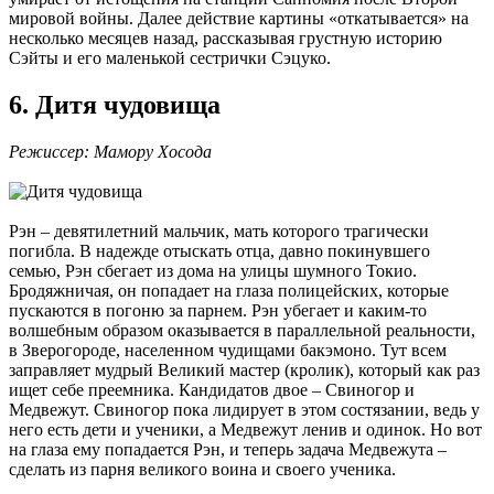
мировой войны. Далее действие картины «откатывается» на
несколько месяцев назад, рассказывая грустную историю
Сэйты и его маленькой сестрички Сэцуко.
6. Дитя чудовища
Режиссер: Мамору Хосода
Рэн – девятилетний мальчик, мать которого трагически
погибла. В надежде отыскать отца, давно покинувшего
семью, Рэн сбегает из дома на улицы шумного Токио.
Бродяжничая, он попадает на глаза полицейских, которые
пускаются в погоню за парнем. Рэн убегает и каким-то
волшебным образом оказывается в параллельной реальности,
в Зверогороде, населенном чудищами бакэмоно. Тут всем
заправляет мудрый Великий мастер (кролик), который как раз
ищет себе преемника. Кандидатов двое – Свиногор и
Медвежут. Свиногор пока лидирует в этом состязании, ведь у
него есть дети и ученики, а Медвежут ленив и одинок. Но вот
на глаза ему попадается Рэн, и теперь задача Медвежута –
сделать из парня великого воина и своего ученика.