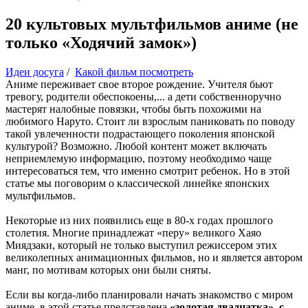
20 культовых мультфильмов аниме (не
только «Ходячий замок»)
Идеи досуга
/
Какой фильм посмотреть
Аниме переживает свое второе рождение. Учителя бьют
тревогу, родители обеспокоены,... а дети собственноручно
мастерят налобные повязки, чтобы быть похожими на
любимого Наруто. Стоит ли взрослым паниковать по поводу
такой увлеченности подрастающего поколения японской
культурой? Возможно. Любой контент может включать
неприемлемую информацию, поэтому необходимо чаще
интересоваться тем, что именно смотрит ребенок. Но в этой
статье мы поговорим о классической линейке японских
мультфильмов.
Некоторые из них появились еще в 80-х годах прошлого
столетия. Многие принадлежат «перу» великого Хаяо
Миядзаки, который не только выступил режиссером этих
великолепных анимационных фильмов, но и является автором
манг, по мотивам которых они были сняты.
Если вы когда-либо планировали начать знакомство с миром
аниме, в этой статье представлена
«золотая двадцатка», с