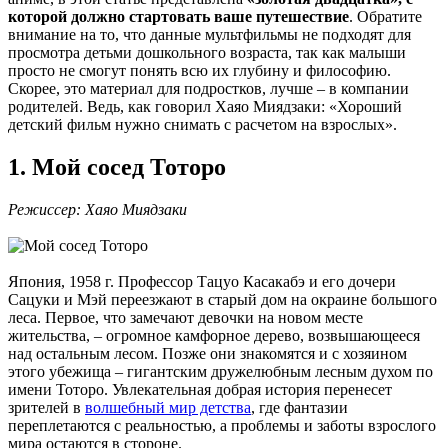
которой должно стартовать ваше путешествие
. Обратите
внимание на то, что данные мультфильмы не подходят для
просмотра детьми дошкольного возраста, так как малыши
просто не смогут понять всю их глубину и философию.
Скорее, это материал для подростков, лучше – в компании
родителей. Ведь, как говорил Хаяо Миядзаки: «Хороший
детский фильм нужно снимать с расчетом на взрослых».
1. Мой сосед Тоторо
Режиссер: Хаяо Миядзаки
Япония, 1958 г. Профессор Тацуо Касакабэ и его дочери
Сацуки и Мэй переезжают в старый дом на окраине большого
леса. Первое, что замечают девочки на новом месте
жительства, – огромное камфорное дерево, возвышающееся
над остальным лесом. Позже они знакомятся и с хозяином
этого убежища – гигантским дружелюбным лесным духом по
имени Тоторо. Увлекательная добрая история перенесет
зрителей в
волшебный мир детства
, где фантазии
переплетаются с реальностью, а проблемы и заботы взрослого
мира остаются в стороне.