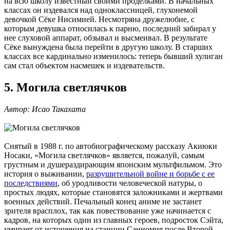
на всю школу известный своими проделками. В начальных
классах он издевался над одноклассницей, глухонемой
девочкой Сёке Нисимией. Несмотряна дружелюбие, с
которым девушка относилась к парню, последний забирал у
нее слуховой аппарат, обзывал и высмеивал. В результате
Сёке вынуждена была перейти в другую школу. В старших
классах все кардинально изменилось: теперь бывший хулиган
сам стал объектом насмешек и издевательств.
5. Могила светлячков
Автор: Исао Такахата
Снятый в 1988 г. по автобиографическому рассказу Акиюки
Носаки, «Могила светлячков» является, пожалуй, самым
грустным и душераздирающим японским мультфильмом. Это
история о выживании,
разрушительной войне и борьбе с ее
последствиями
, об уродливости человеческой натуры, о
простых людях, которые становятся заложниками и жертвами
военных действий. Печальный конец аниме не застанет
зрителя врасплох, так как повествование уже начинается с
кадров, на которых один из главных героев, подросток Сэйта,
умирает от истощения на станции Санномия после Второй