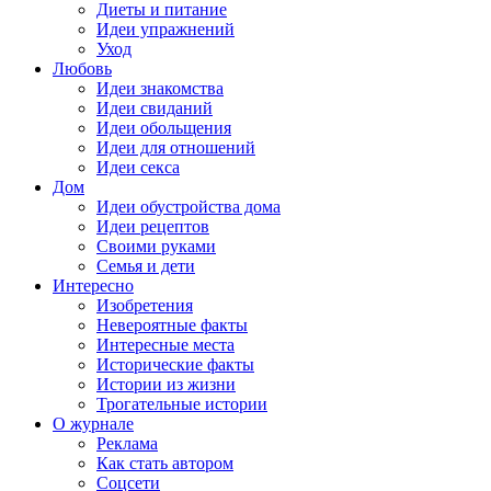
Диеты и питание
Идеи упражнений
Уход
Любовь
Идеи знакомства
Идеи свиданий
Идеи обольщения
Идеи для отношений
Идеи секса
Дом
Идеи обустройства дома
Идеи рецептов
Своими руками
Семья и дети
Интересно
Изобретения
Невероятные факты
Интересные места
Исторические факты
Истории из жизни
Трогательные истории
О журнале
Реклама
Как стать автором
Соцсети