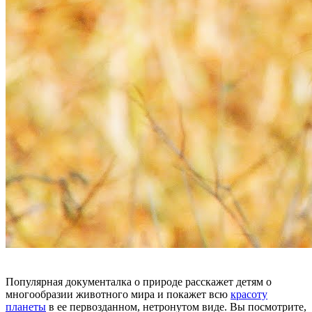
Популярная документалка о природе расскажет детям о
многообразии животного мира и покажет всю
красоту
планеты
в ее первозданном, нетронутом виде. Вы посмотрите,