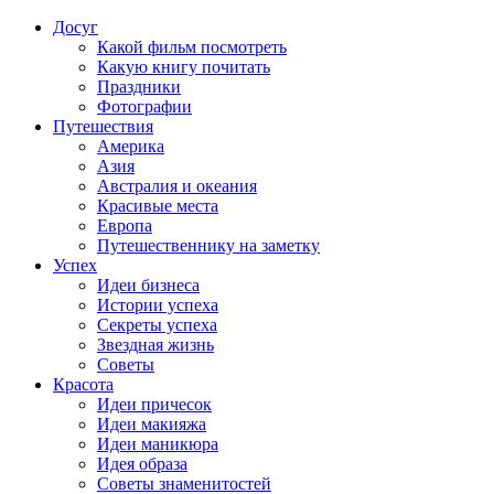
Досуг
Какой фильм посмотреть
Какую книгу почитать
Праздники
Фотографии
Путешествия
Америка
Азия
Австралия и океания
Красивые места
Европа
Путешественнику на заметку
Успех
Идеи бизнеса
Истории успеха
Секреты успеха
Звездная жизнь
Советы
Красота
Идеи причесок
Идеи макияжа
Идеи маникюра
Идея образа
Советы знаменитостей