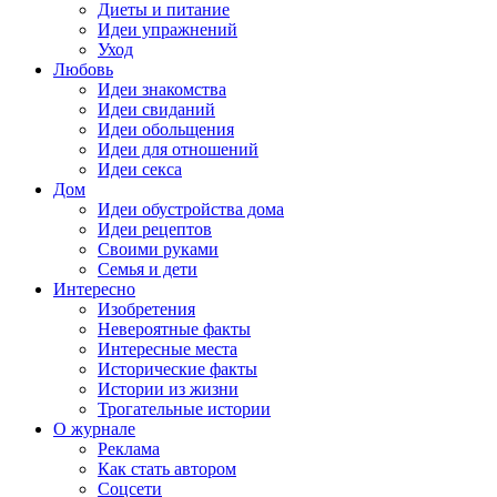
Диеты и питание
Идеи упражнений
Уход
Любовь
Идеи знакомства
Идеи свиданий
Идеи обольщения
Идеи для отношений
Идеи секса
Дом
Идеи обустройства дома
Идеи рецептов
Своими руками
Семья и дети
Интересно
Изобретения
Невероятные факты
Интересные места
Исторические факты
Истории из жизни
Трогательные истории
О журнале
Реклама
Как стать автором
Соцсети