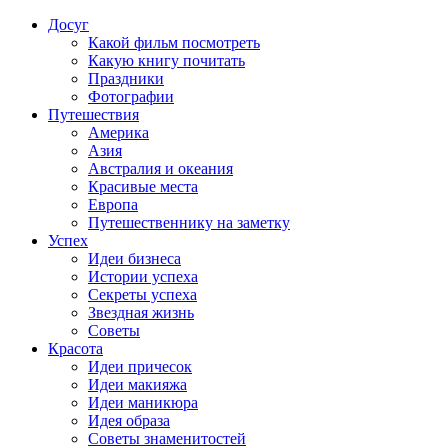
Досуг
Какой фильм посмотреть
Какую книгу почитать
Праздники
Фотографии
Путешествия
Америка
Азия
Австралия и океания
Красивые места
Европа
Путешественнику на заметку
Успех
Идеи бизнеса
Истории успеха
Секреты успеха
Звездная жизнь
Советы
Красота
Идеи причесок
Идеи макияжа
Идеи маникюра
Идея образа
Советы знаменитостей