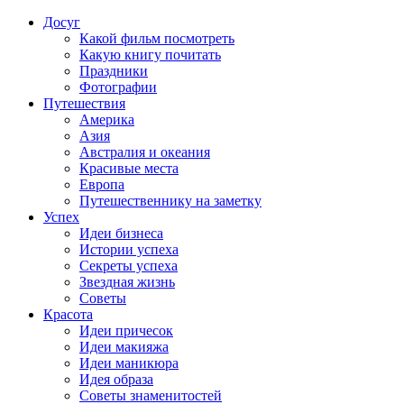
Досуг
Какой фильм посмотреть
Какую книгу почитать
Праздники
Фотографии
Путешествия
Америка
Азия
Австралия и океания
Красивые места
Европа
Путешественнику на заметку
Успех
Идеи бизнеса
Истории успеха
Секреты успеха
Звездная жизнь
Советы
Красота
Идеи причесок
Идеи макияжа
Идеи маникюра
Идея образа
Советы знаменитостей