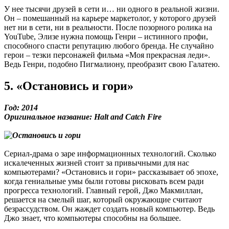
У нее тысячи друзей в сети и… ни одного в реальной жизни.
Он – помешанный на карьере маркетолог, у которого друзей
нет ни в сети, ни в реальности. После позорного ролика на
YouTube, Элизе нужна помощь Генри – истинного профи,
способного спасти репутацию любого бренда. Не случайно
герои – тезки персонажей фильма «Моя прекрасная леди».
Ведь Генри, подобно Пигмалиону, преобразит свою Галатею.
5. «Остановись и гори»
Год: 2014
Оригинальное название: Halt and Catch Fire
Сериал-драма о заре информационных технологий. Сколько
искалеченных жизней стоит за привычными для нас
компьютерами? «Остановись и гори» рассказывает об эпохе,
когда гениальные умы были готовы рисковать всем ради
прогресса технологий. Главный герой, Джо Макмиллан,
решается на смелый шаг, который окружающие считают
безрассудством. Он жаждет создать новый компьютер. Ведь
Джо знает, что компьютеры способны на большее.