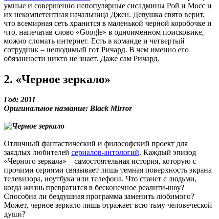
умные и совершенно непопулярные сисадмины Рой и Мосс и
их некомпетентная начальница Джен. Девушка свято верит,
что всемирная сеть хранится в маленькой черной коробочке и
что, напечатав слово «Google» в одноименном поисковике,
можно сломать интернет. Есть в команде и четвертый
сотрудник – нелюдимый гот Ричард. В чем именно его
обязанности никто не знает. Даже сам Ричард.
2. «Черное зеркало»
Год: 2011
Оригинальное название: Black Mirror
Отличный фантастический и философский проект для
заядлых любителей
сериалов-антологий
. Каждый эпизод
«Черного зеркала» – самостоятельная история, которую с
прочими сериями связывает лишь темная поверхность экрана
телевизора, ноутбука или телефона. Что станет с людьми,
когда жизнь превратится в бесконечное реалити-шоу?
Способна ли бездушная программа заменить любимого?
Может, черное зеркало лишь отражает всю тьму человеческой
души?