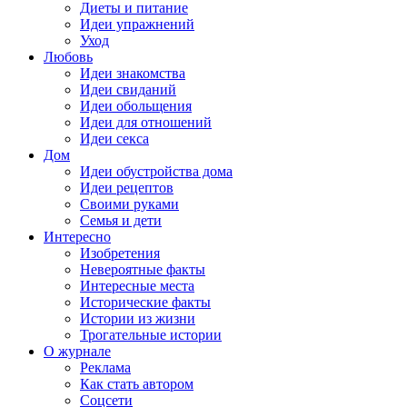
Диеты и питание
Идеи упражнений
Уход
Любовь
Идеи знакомства
Идеи свиданий
Идеи обольщения
Идеи для отношений
Идеи секса
Дом
Идеи обустройства дома
Идеи рецептов
Своими руками
Семья и дети
Интересно
Изобретения
Невероятные факты
Интересные места
Исторические факты
Истории из жизни
Трогательные истории
О журнале
Реклама
Как стать автором
Соцсети