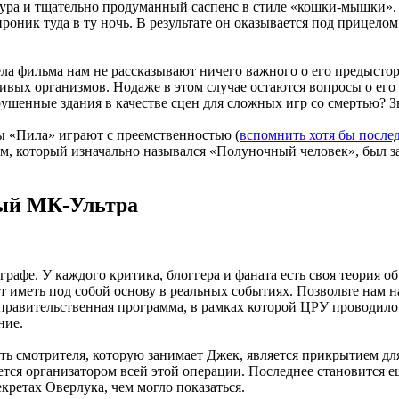
ура и тщательно продуманный саспенс в стиле «кошки-мышки». 
проник туда в ту ночь. В результате он оказывается под прицело
ла фильма нам не рассказывают ничего важного о его предыстор
ивых организмов. Нодаже в этом случае остаются вопросы о его
ушенные здания в качестве сцен для сложных игр со смертью? З
мы «Пила» играют с преемственностью (
вспомнить хотя бы после
, который изначально назывался «Полуночный человек», был зад
ный МК-Ультра
афе. У каждого критика, блоггера и фаната есть своя теория о
 иметь под собой основу в реальных событиях. Позвольте нам н
 правительственная программа, в рамках которой ЦРУ проводил
ние.
ь смотрителя, которую занимает Джек, является прикрытием дл
ется организатором всей этой операции. Последнее становится 
екретах Оверлука, чем могло показаться.