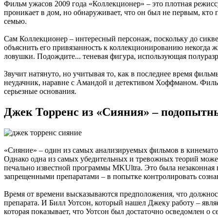
Фильм ужасов 2009 года «Коллекционер» – это плотная режисс
проникает в дом, но обнаруживает, что он был не первым, кто 
семью.
Сам Коллекционер – интересный персонаж, поскольку до сикве
объяснить его привязанность к коллекционированию некогда ж
ловушки. Подождите... теневая фигура, использующая полуразр
Звучит натянуто, но учитывая то, как в последнее время филь
неудачник, наравне с Амандой и детективом Хоффманом. Фильм
серьезные основания.
Джек Торренс из «Сияния» – подопыт
«Сияние» – один из самых анализируемых фильмов в кинематогр
Однако одна из самых убедительных и тревожных теорий может
печально известной программы MKUltra. Это была незаконная
запрещенными препаратами – в попытке контролировать созна
Время от времени высказываются предположения, что должност
препарата. И Билл Уотсон, который нашел Джеку работу – явля
которая показывает, что Уотсон был достаточно осведомлен о с