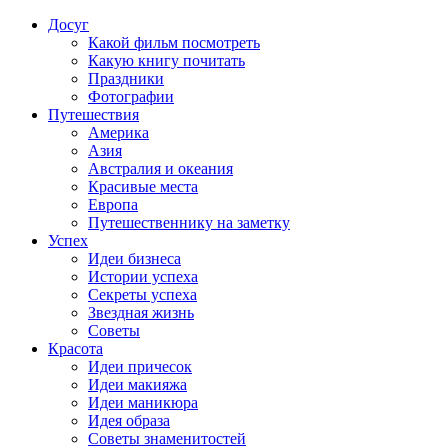
Досуг
Какой фильм посмотреть
Какую книгу почитать
Праздники
Фотографии
Путешествия
Америка
Азия
Австралия и океания
Красивые места
Европа
Путешественнику на заметку
Успех
Идеи бизнеса
Истории успеха
Секреты успеха
Звездная жизнь
Советы
Красота
Идеи причесок
Идеи макияжа
Идеи маникюра
Идея образа
Советы знаменитостей