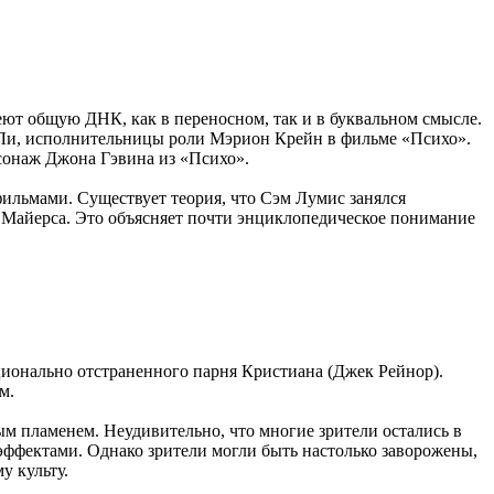
ют общую ДНК, как в переносном, так и в буквальном смысле.
 Ли, исполнительницы роли Мэрион Крейн в фильме «Психо».
рсонаж Джона Гэвина из «Психо».
ильмами. Существует теория, что Сэм Лумис занялся
а Майерса. Это объясняет почти энциклопедическое понимание
ионально отстраненного парня Кристиана (Джек Рейнор).
ом.
ым пламенем. Неудивительно, что многие зрители остались в
 эффектами. Однако зрители могли быть настолько заворожены,
у культу.