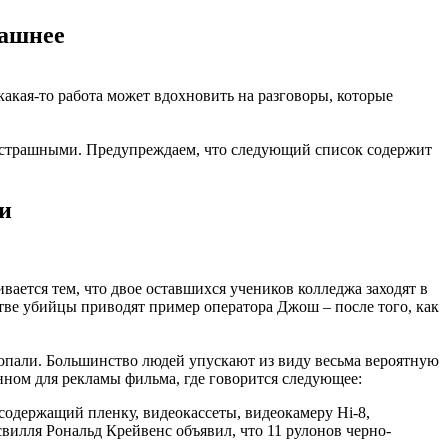
рашнее
какая-то работа может вдохновить на разговоры, которые
е страшными. Предупреждаем, что следующий список содержит
ни
вается тем, что двое оставшихся учеников колледжа заходят в
тве убийцы приводят пример оператора Джош – после того, как
а попали. Большинство людей упускают из виду весьма вероятную
анном для рекламы фильма, где говорится следующее:
содержащий пленку, видеокассеты, видеокамеру Hi-8,
илля Рональд Крейвенс объявил, что 11 рулонов черно-