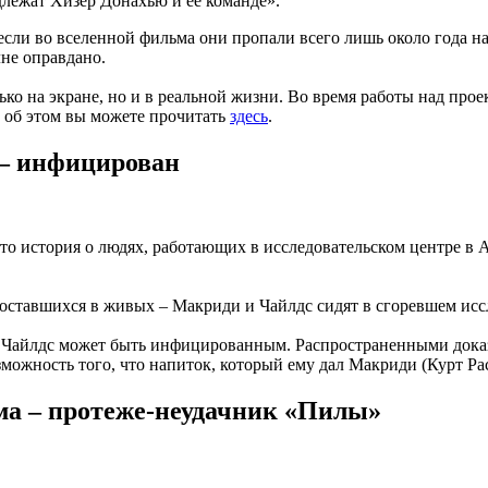
длежат Хизер Донахью и ее команде».
если во вселенной фильма они пропали всего лишь около года н
лне оправдано.
ько на экране, но и в реальной жизни. Во время работы над прое
 об этом вы можете прочитать
здесь
.
– инфицирован
о история о людях, работающих в исследовательском центре в 
оставшихся в живых – Макриди и Чайлдс сидят в сгоревшем иссл
й: Чайлдс может быть инфицированным. Распространенными дока
ожность того, что напиток, который ему дал Макриди (Курт Рас
ма – протеже-неудачник «Пилы»