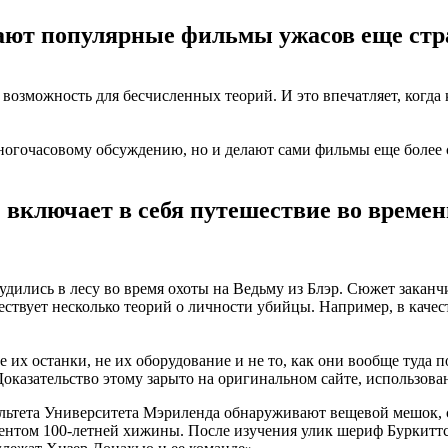
лают популярные фильмы ужасов еще ст
возможность для бесчисленных теорий. И это впечатляет, когда 
 многочасовому обсуждению, но и делают сами фильмы еще боле
» включает в себя путешествие во време
удились в лесу во время охоты на Ведьму из Блэр. Сюжет заканчи
ствует несколько теорий о личности убийцы. Например, в качес
 не их останки, не их оборудование и не то, как они вообще туд
 Доказательство этому зарыто на оригинальном сайте, использов
ультета Университета Мэриленда обнаруживают вещевой мешок, 
ентом 100-летней хижины. После изучения улик шериф Буркиттсв