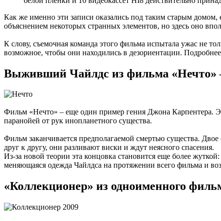
белой пленки и 10 видеокассет HI8 действительно прина
Как же именно эти записи оказались под таким старым домом, 
объяснением некоторых странных элементов, но здесь оно впо
К слову, съемочная команда этого фильма испытала ужас не тол
возможное, чтобы они находились в дезориентации. Подробнее
Выживший Чайлдс из фильма «Нечто» 
Фильм «Нечто» – еще один пример гения Джона Карпентера. Эт
паранойей от рук инопланетного существа.
Фильм заканчивается предполагаемой смертью существа. Двое 
друг к другу, они разливают виски и ждут неясного спасения.
Из-за новой теории эта концовка становится еще более жутко
меняющаяся одежда Чайлдса на протяжении всего фильма и возм
«Коллекционер» из одноименного филь