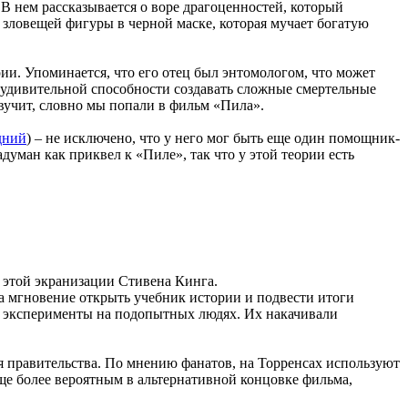
В нем рассказывается о воре драгоценностей, который
м зловещей фигуры в черной маске, которая мучает богатую
ии. Упоминается, что его отец был энтомологом, что может
 удивительной способности создавать сложные смертельные
вучит, словно мы попали в фильм «Пила».
дний
) – не исключено, что у него мог быть еще один помощник-
уман как приквел к «Пиле», так что у этой теории есть
б этой экранизации Стивена Кинга.
а мгновение открыть учебник истории и подвести итоги
о эксперименты на подопытных людях. Их накачивали
я правительства. По мнению фанатов, на Торренсах используют
еще более вероятным в альтернативной концовке фильма,