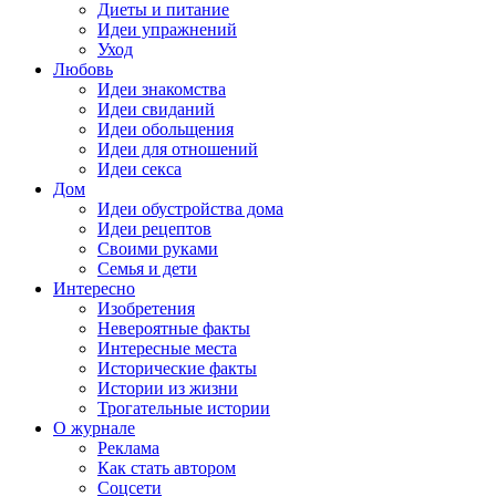
Диеты и питание
Идеи упражнений
Уход
Любовь
Идеи знакомства
Идеи свиданий
Идеи обольщения
Идеи для отношений
Идеи секса
Дом
Идеи обустройства дома
Идеи рецептов
Своими руками
Семья и дети
Интересно
Изобретения
Невероятные факты
Интересные места
Исторические факты
Истории из жизни
Трогательные истории
О журнале
Реклама
Как стать автором
Соцсети