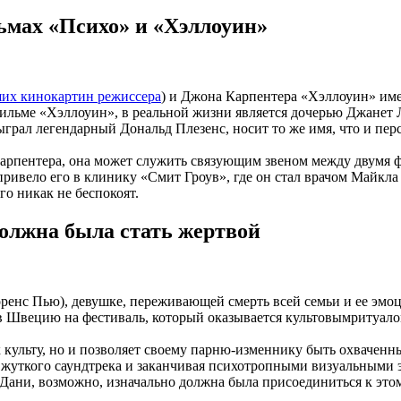
ьмах «Психо» и «Хэллоуин»
ших кинокартин режиссера
) и Джона Карпентера «Хэллоуин» име
ильме «Хэллоуин», в реальной жизни является дочерью Джанет
ыграл легендарный Дональд Плезенс, носит то же имя, что и пе
арпентера, она может служить связующим звеном между двумя ф
привело его в клинику «Смит Гроув», где он стал врачом Майкл
го никак не беспокоят.
олжна была стать жертвой
ренс Пью), девушке, переживающей смерть всей семьи и ее эмоц
 в Швецию на фестиваль, который оказывается культовымритуал
к культу, но и позволяет своему парню-изменнику быть охваченн
 с жуткого саундтрека и заканчивая психотропными визуальными
 Дани, возможно, изначально должна была присоединиться к этом