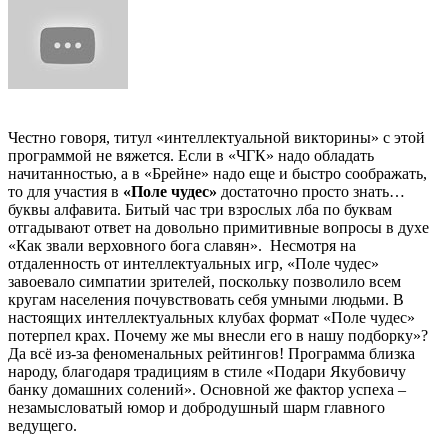
Честно говоря, титул «интеллектуальной викторины» с этой
программой не вяжется. Если в «ЧГК» надо обладать
начитанностью, а в «Брейне» надо еще и быстро соображать,
то для участия в
«Поле чудес»
достаточно просто знать…
буквы алфавита. Битый час три взрослых лба по буквам
отгадывают ответ на довольно примитивные вопросы в духе
«Как звали верховного бога славян». Несмотря на
отдаленность от интеллектуальных игр, «Поле чудес»
завоевало симпатии зрителей, поскольку позволило всем
кругам населения почувствовать себя умными людьми. В
настоящих интеллектуальных клубах формат «Поле чудес»
потерпел крах. Почему же мы внесли его в нашу подборку»?
Да всё из-за феноменальных рейтингов! Программа близка
народу, благодаря традициям в стиле «Подари Якубовичу
банку домашних солений». Основной же фактор успеха –
незамысловатый юмор и добродушный шарм главного
ведущего.