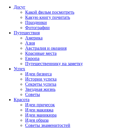
Досуг
Какой фильм посмотреть
Какую книгу почитать
Праздники
Фотографии
Путешествия
Америка
Азия
Австралия и океания
Красивые места
Европа
Путешественнику на заметку
Успех
Идеи бизнеса
Истории успеха
Секреты успеха
Звездная жизнь
Советы
Красота
Идеи причесок
Идеи макияжа
Идеи маникюра
Идея образа
Советы знаменитостей