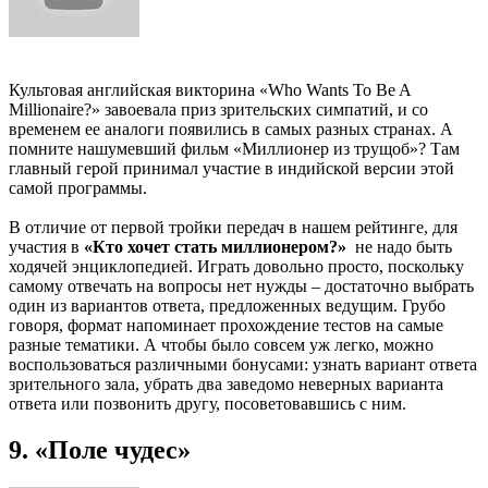
Культовая английская викторина «Who Wants To Be A
Millionaire?» завоевала приз зрительских симпатий, и со
временем ее аналоги появились в самых разных странах. А
помните нашумевший фильм «Миллионер из трущоб»? Там
главный герой принимал участие в индийской версии этой
самой программы.
В отличие от первой тройки передач в нашем рейтинге, для
участия в
«Кто хочет стать миллионером?»
не надо быть
ходячей энциклопедией. Играть довольно просто, поскольку
самому отвечать на вопросы нет нужды – достаточно выбрать
один из вариантов ответа, предложенных ведущим. Грубо
говоря, формат напоминает прохождение тестов на самые
разные тематики. А чтобы было совсем уж легко, можно
воспользоваться различными бонусами: узнать вариант ответа
зрительного зала, убрать два заведомо неверных варианта
ответа или позвонить другу, посоветовавшись с ним.
9. «Поле чудес»