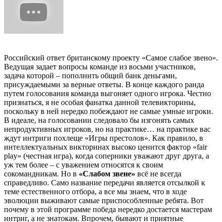
Российский ответ британскому проекту «Самое слабое звено».
Ведущая задает вопросы команде из восьми участников,
задача которой – пополнить общий банк деньгами,
присуждаемыми за верные ответы. В конце каждого ранда
путем голосования команда выгоняет одного игрока. Честно
признаться, я не особая фанатка данной телевикторины,
поскольку в ней нередко побеждают не самые умные игроки.
В идеале, на голосовании следовало бы изгонять самых
непродуктивных игроков, но на практике… на практике вас
ждут интриги похлеще «Игры престолов». Как правило, в
интеллектуальных викторинах высоко ценится фактор «fair
play» (честная игра), когда соперники уважают друг друга, а
уж тем более – с уважением относятся к своим
сокомандникам. Но в
«Слабом звене»
всё не всегда
справедливо. Само название передачи является отсылкой к
теме естественного отбора, а все мы знаем, что в ходе
эволюции выживают самые приспособленные ребята. Вот
почему в этой программе победа нередко достается мастерам
интриг, а не знатокам. Впрочем, бывают и приятные