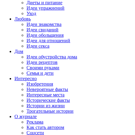
Диеты и питание
Идеи упражнений
Уход
Любовь
Идеи знакомства
Идеи свиданий
Идеи обольщения
Идеи для отношений
Идеи секса
Дом
Идеи обустройства дома
Идеи рецептов
Своими руками
Семья и дети
Интересно
Изобретения
Невероятные факты
Интересные места
Исторические факты
Истории из жизни
Трогательные истории
О журнале
Реклама
Как стать автором
Соцсети