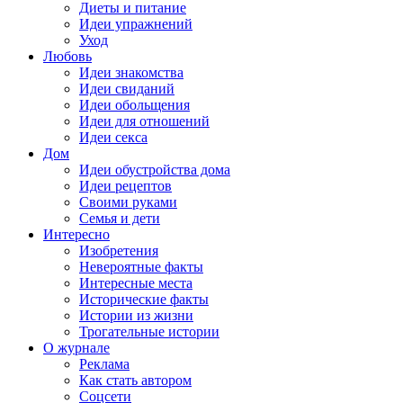
Диеты и питание
Идеи упражнений
Уход
Любовь
Идеи знакомства
Идеи свиданий
Идеи обольщения
Идеи для отношений
Идеи секса
Дом
Идеи обустройства дома
Идеи рецептов
Своими руками
Семья и дети
Интересно
Изобретения
Невероятные факты
Интересные места
Исторические факты
Истории из жизни
Трогательные истории
О журнале
Реклама
Как стать автором
Соцсети