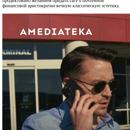
продиктовано желанием придать саге о почтенной
финансовой аристократии вечную классическую эстетику.