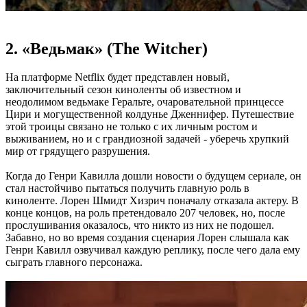
2. «Ведьмак» (The Witcher)
На платформе Netflix будет представлен новый,
заключительный сезон киноленты об известном и
неодолимом ведьмаке Геральте, очаровательной принцессе
Цири и могущественной колдунье Дженнифер. Путешествие
этой троицы связано не только с их личным ростом и
выживанием, но и с грандиозной задачей - уберечь хрупкий
мир от грядущего разрушения.
Когда до Генри Кавилла дошли новости о будущем сериале, он
стал настойчиво пытаться получить главную роль в
киноленте. Лорен Шмидт Хизрич поначалу отказала актеру. В
конце концов, на роль претендовало 207 человек, но, после
прослушивания оказалось, что никто из них не подошел.
Забавно, но во время создания сценария Лорен слышала как
Генри Кавилл озвучивал каждую реплику, после чего дала ему
сыграть главного персонажа.