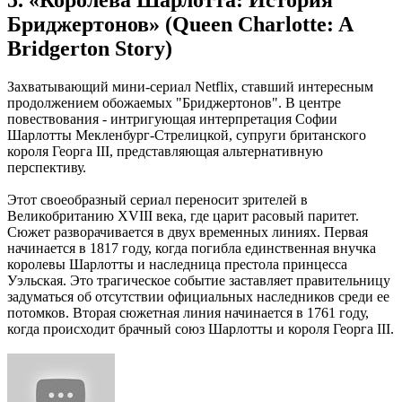
Бриджертонов» (Queen Charlotte: A
Bridgerton Story)
Захватывающий мини-сериал Netflix, ставший интересным
продолжением обожаемых "Бриджертонов". В центре
повествования - интригующая интерпретация Софии
Шарлотты Мекленбург-Стрелицкой, супруги британского
короля Георга III, представляющая альтернативную
перспективу.
Этот своеобразный сериал переносит зрителей в
Великобританию XVIII века, где царит расовый паритет.
Сюжет разворачивается в двух временных линиях. Первая
начинается в 1817 году, когда погибла единственная внучка
королевы Шарлотты и наследница престола принцесса
Уэльская. Это трагическое событие заставляет правительницу
задуматься об отсутствии официальных наследников среди ее
потомков. Вторая сюжетная линия начинается в 1761 году,
когда происходит брачный союз Шарлотты и короля Георга III.