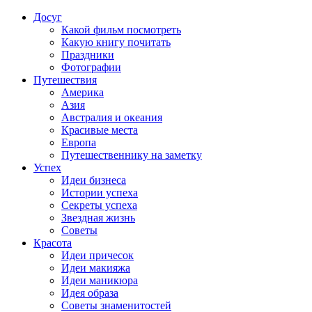
Досуг
Какой фильм посмотреть
Какую книгу почитать
Праздники
Фотографии
Путешествия
Америка
Азия
Австралия и океания
Красивые места
Европа
Путешественнику на заметку
Успех
Идеи бизнеса
Истории успеха
Секреты успеха
Звездная жизнь
Советы
Красота
Идеи причесок
Идеи макияжа
Идеи маникюра
Идея образа
Советы знаменитостей