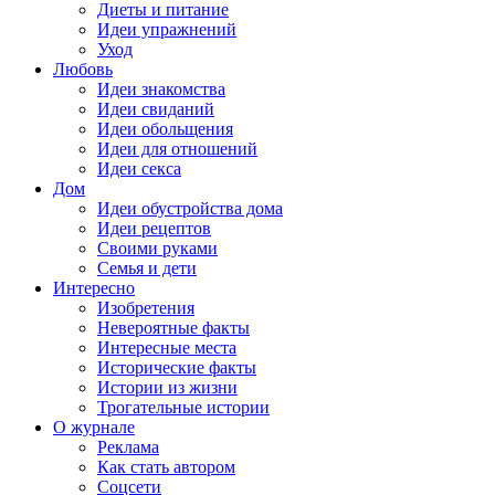
Диеты и питание
Идеи упражнений
Уход
Любовь
Идеи знакомства
Идеи свиданий
Идеи обольщения
Идеи для отношений
Идеи секса
Дом
Идеи обустройства дома
Идеи рецептов
Своими руками
Семья и дети
Интересно
Изобретения
Невероятные факты
Интересные места
Исторические факты
Истории из жизни
Трогательные истории
О журнале
Реклама
Как стать автором
Соцсети