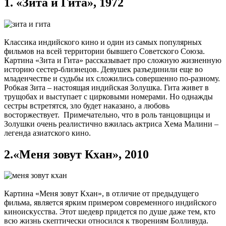
1.
«Зита и Гита», 1972
Классика индийского кино и один из самых популярных
фильмов на всей территории бывшего Советского Союза.
Картина «Зита и Гита» рассказывает про сложную жизненную
историю сестер-близнецов. Девушек разъединили еще во
младенчестве и судьбы их сложились совершенно по-разному.
Робкая Зита – настоящая индийская Золушка. Гита живет в
трущобах и выступает с цирковыми номерами. Но однажды
сестры встретятся, зло будет наказано, а любовь
восторжествует. Примечательно, что в роль танцовщицы и
Золушки очень реалистично вжилась актриса Хема Малини –
легенда азиатского кино.
2.
«Меня зовут Кхан», 2010
Картина «Меня зовут Кхан», в отличие от предыдущего
фильма, является ярким примером современного индийского
киноискусства. Этот шедевр придется по душе даже тем, кто
всю жизнь скептически относился к творениям Болливуда.