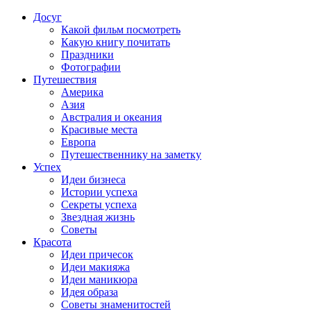
Досуг
Какой фильм посмотреть
Какую книгу почитать
Праздники
Фотографии
Путешествия
Америка
Азия
Австралия и океания
Красивые места
Европа
Путешественнику на заметку
Успех
Идеи бизнеса
Истории успеха
Секреты успеха
Звездная жизнь
Советы
Красота
Идеи причесок
Идеи макияжа
Идеи маникюра
Идея образа
Советы знаменитостей