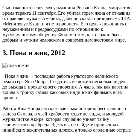
Сын главного героя, мусульманина Ризвана Кхана, умирает во
время теракта 11 сентября. Его убитая горем жена от отчаяния
отправляет мужа в Америку, дабы он сказал президенту США:
«Меня зовут Кхан, и я не террорист». Его цель - покончить с
неуважением и предрассудками по отношению к
мусульманскому обществу. Фильм о том, как сложно быть
добрым и чутким человеком в современном жестоком мире.
3.
Пока я жив, 2012
«Пока я жив» - последняя работа культового делийского
режиссера Яша Чопра. Создатель не дожил несколько недель
до выхода в прокат своего творения. А жаль, так как картина
вошла в тройку самых кассовых индийских фильмов всех
времен.
Работа Яша Чопра рассказывает нам историю бесстрашного
сапера Самара, о чьей храбрости ходят легенды, и молодой
журналистке Акире, которая случайно узнает тайну
героического храбреца. Здесь вы не найдете привычных
индийских зажигательных плясок, а только оголенные острые