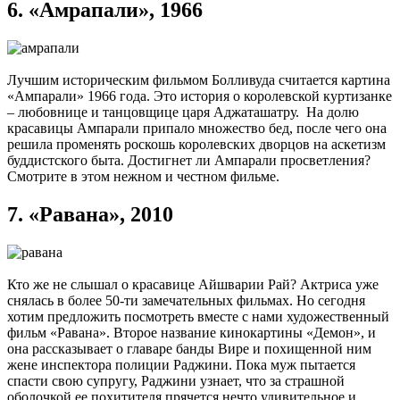
6.
«Амрапали», 1966
Лучшим историческим фильмом Болливуда считается картина
«Ампарали» 1966 года. Это история о королевской куртизанке
– любовнице и танцовщице царя Аджаташатру. На долю
красавицы Ампарали припало множество бед, после чего она
решила променять роскошь королевских дворцов на аскетизм
буддистского быта. Достигнет ли Ампарали просветления?
Смотрите в этом нежном и честном фильме.
7.
«Равана», 2010
Кто же не слышал о красавице Айшварии Рай? Актриса уже
снялась в более 50-ти замечательных фильмах. Но сегодня
хотим предложить посмотреть вместе с нами художественный
фильм «Равана». Второе название кинокартины «Демон», и
она рассказывает о главаре банды Вире и похищенной ним
жене инспектора полиции Раджини. Пока муж пытается
спасти свою супругу, Раджини узнает, что за страшной
оболочкой ее похитителя прячется нечто удивительное и