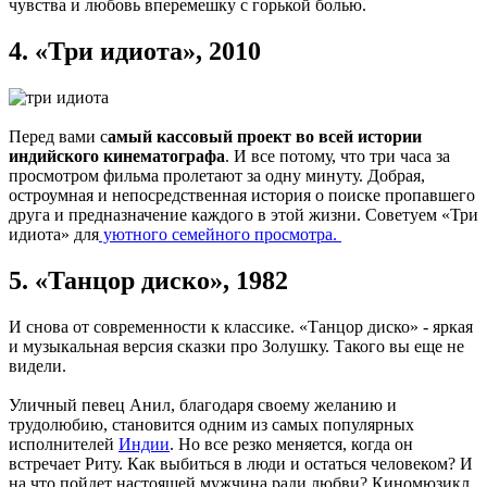
чувства и любовь вперемешку с горькой болью.
4.
«Три идиота», 2010
Перед вами с
амый кассовый проект во всей истории
индийского кинематографа
. И все потому, что три часа за
просмотром фильма пролетают за одну минуту. Добрая,
остроумная и непосредственная история о поиске пропавшего
друга и предназначение каждого в этой жизни. Советуем «Три
идиота» для
уютного семейного просмотра.
5.
«Танцор диско», 1982
И снова от современности к классике. «Танцор диско» - яркая
и музыкальная версия сказки про Золушку. Такого вы еще не
видели.
Уличный певец Анил, благодаря своему желанию и
трудолюбию, становится одним из самых популярных
исполнителей
Индии
. Но все резко меняется, когда он
встречает Риту. Как выбиться в люди и остаться человеком? И
на что пойдет настоящей мужчина ради любви? Киномюзикл,