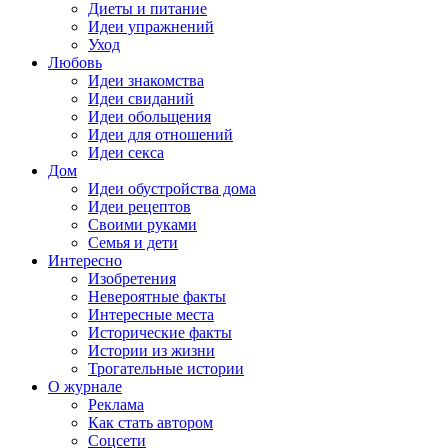
Диеты и питание
Идеи упражнений
Уход
Любовь
Идеи знакомства
Идеи свиданий
Идеи обольщения
Идеи для отношений
Идеи секса
Дом
Идеи обустройства дома
Идеи рецептов
Своими руками
Семья и дети
Интересно
Изобретения
Невероятные факты
Интересные места
Исторические факты
Истории из жизни
Трогательные истории
О журнале
Реклама
Как стать автором
Соцсети