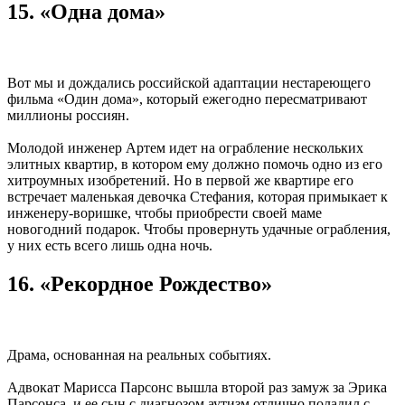
15. «Одна дома»
Вот мы и дождались российской адаптации нестареющего
фильма «Один дома», который ежегодно пересматривают
миллионы россиян.
Молодой инженер Артем идет на ограбление нескольких
элитных квартир, в котором ему должно помочь одно из его
хитроумных изобретений. Но в первой же квартире его
встречает маленькая девочка Стефания, которая примыкает к
инженеру-воришке, чтобы приобрести своей маме
новогодний подарок. Чтобы провернуть удачные ограбления,
у них есть всего лишь одна ночь.
16. «Рекордное Рождество»
Драма, основанная на реальных событиях.
Адвокат Марисса Парсонс вышла второй раз замуж за Эрика
Парсонса, и ее сын с диагнозом аутизм отлично поладил с