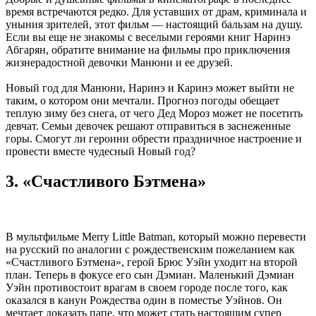
время встречаются редко. Для уставших от драм, криминала и
уныния зрителей, этот фильм — настоящий бальзам на душу.
Если вы еще не знакомы с веселыми героями книг Наринэ
Абгарян, обратите внимание на фильмы про приключения
жизнерадостной девочки Манюни и ее друзей.
Новый год для Манюни, Наринэ и Каринэ может выйти не
таким, о котором они мечтали. Прогноз погоды обещает
теплую зиму без снега, от чего Дед Мороз может не посетить
девчат. Семьи девочек решают отправиться в заснеженные
горы. Смогут ли героини обрести праздничное настроение и
провести вместе чудесный Новый год?
3. «Счастливого Бэтмена»
В мультфильме Merry Little Batman, который можно перевести
на русский по аналогии с рождественским пожеланием как
«Счастливого Бэтмена», герой Брюс Уэйн уходит на второй
план. Теперь в фокусе его сын Дэмиан. Маленький Дэмиан
Уэйн противостоит врагам в своем городе после того, как
оказался в канун Рождества один в поместье Уэйнов. Он
мечтает доказать папе, что может стать настоящим супер