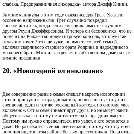
слабака. Предпраздничная лихорадка» автора Джефф Кинни.
Зимние каникулы в этом году оказались для Грега Хеффли
особенно напряженными. Грег случайно повредил
снегоочиститель, когда лепил снеговика вместе с лучшим
другом Роули Джефферсоном. И теперь он беспокоится, что не
получит на Рождество новую игровую консоль, которую так
отчаянно хочет. Что еще хуже, он вместе со всей семьей,
включая сварливого старшего брата Родрика и надоедливого
младшего брата Мэнни, застревает в собственном доме на все
зимние праздники.
20. «Новогодний ол инклюзив»
Две совершенно разные семьи спешат накрыть новогодний
стол и приступить к празднованию, но выясняют, что у них
арендован один и тот же роскошный коттедж по системе «все
включено». Отцы семей знают друг друга, но не могут найти
общего языка, а потому не хотят отмечать праздник вместе.
Поэтому им нужно определиться, кто уедет, а кто останется в
доме. Но разъехаться сейчас невозможно, потому что эту ночь
полиция ищет в этом районе беглых преступников. Пока отцы