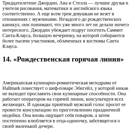
Тридцатилетние Джордин, Ава и Стелла — лучшие друзья и
учителя рисования, математики и английского языка
соответственно. А еще всем трем девушкам не везет в
отношениях с мужчинами. Незадолго до рождественских
каникул, они понимают, что уже много лет не делали ничего
интересного. Джордин убеждает подруг посетить Саммит
Санта-Клауса, большую вечеринку, на которой собираются
более тысячи участников, облаченных в костюмы Санта
Клауса.
14. «Рождественская горячая линия»
Американская кулинарно-романтическая мелодрама от
Hallmark повествует о шеф-поваре Эбигейл, у которой никак
не выходит прославить свои кулинарные способности. Она
работает оператором на горячей линии, консультируя всех
желающих. И однажды приятный мужской голос просит ее
провести консультацию по приготовлению праздничной
индейки. Она вновь ощущает себя поваром, а затем
постепенно влюбляется в отца-одиночку, заботящегося о
своей маленькой дочери.