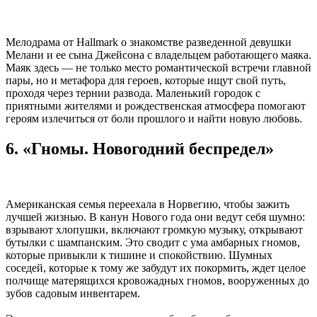
Мелодрама от Hallmark о знакомстве разведенной девушки
Мелани и ее сына Джейсона с владельцем работающего маяка.
Маяк здесь — не только место романтической встречи главной
пары, но и метафора для героев, которые ищут свой путь,
проходя через тернии развода. Маленький городок с
приятными жителями и рождественская атмосфера помогают
героям излечиться от боли прошлого и найти новую любовь.
6. «Гномы. Новогодний беспредел»
Американская семья переехала в Норвегию, чтобы зажить
лучшей жизнью. В канун Нового года они ведут себя шумно:
взрывают хлопушки, включают громкую музыку, открывают
бутылки с шампанским. Это сводит с ума амбарных гномов,
которые привыкли к тишине и спокойствию. Шумных
соседей, которые к тому же забудут их покормить, ждет целое
полчище матерящихся кровожадных гномов, вооруженных до
зубов садовым инвентарем.