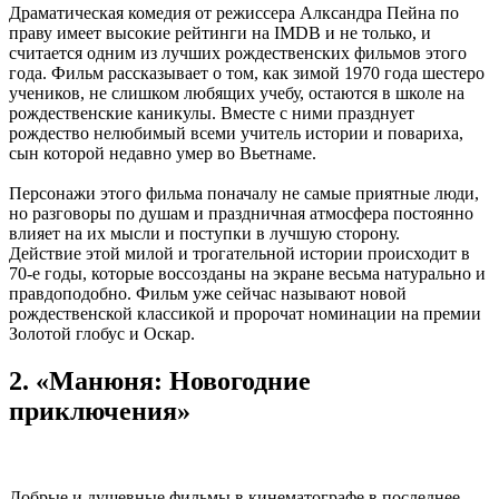
Драматическая комедия от режиссера Алксандра Пейна по
праву имеет высокие рейтинги на IMDB и не только, и
считается одним из лучших рождественских фильмов этого
года. Фильм рассказывает о том, как зимой 1970 года шестеро
учеников, не слишком любящих учебу, остаются в школе на
рождественские каникулы. Вместе с ними празднует
рождество нелюбимый всеми учитель истории и повариха,
сын которой недавно умер во Вьетнаме.
Персонажи этого фильма поначалу не самые приятные люди,
но разговоры по душам и праздничная атмосфера постоянно
влияет на их мысли и поступки в лучшую сторону.
Действие этой милой и трогательной истории происходит в
70-е годы, которые воссозданы на экране весьма натурально и
правдоподобно. Фильм уже сейчас называют новой
рождественской классикой и пророчат номинации на премии
Золотой глобус и Оскар.
2. «Манюня: Новогодние
приключения»
Добрые и душевные фильмы в кинематографе в последнее