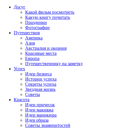
Досуг
Какой фильм посмотреть
Какую книгу почитать
Праздники
Фотографии
Путешествия
Америка
Азия
Австралия и океания
Красивые места
Европа
Путешественнику на заметку
Успех
Идеи бизнеса
Истории успеха
Секреты успеха
Звездная жизнь
Советы
Красота
Идеи причесок
Идеи макияжа
Идеи маникюра
Идея образа
Советы знаменитостей