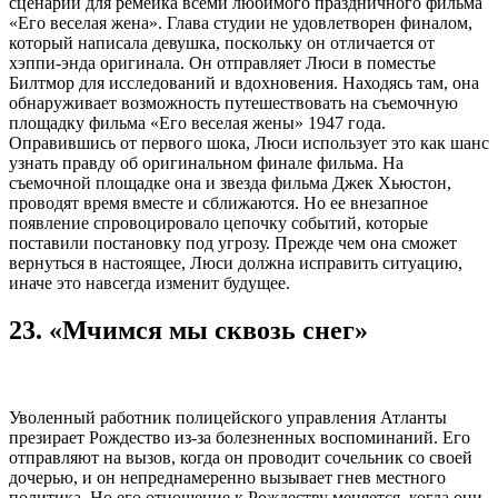
сценарий для ремейка всеми любимого праздничного фильма
«Его веселая жена». Глава студии не удовлетворен финалом,
который написала девушка, поскольку он отличается от
хэппи-энда оригинала. Он отправляет Люси в поместье
Билтмор для исследований и вдохновения. Находясь там, она
обнаруживает возможность путешествовать на съемочную
площадку фильма «Его веселая жены» 1947 года.
Оправившись от первого шока, Люси использует это как шанс
узнать правду об оригинальном финале фильма. На
съемочной площадке она и звезда фильма Джек Хьюстон,
проводят время вместе и сближаются. Но ее внезапное
появление спровоцировало цепочку событий, которые
поставили постановку под угрозу. Прежде чем она сможет
вернуться в настоящее, Люси должна исправить ситуацию,
иначе это навсегда изменит будущее.
23. «Мчимся мы сквозь снег»
Уволенный работник полицейского управления Атланты
презирает Рождество из-за болезненных воспоминаний. Его
отправляют на вызов, когда он проводит сочельник со своей
дочерью, и он непреднамеренно вызывает гнев местного
политика. Но его отношение к Рождеству меняется, когда они