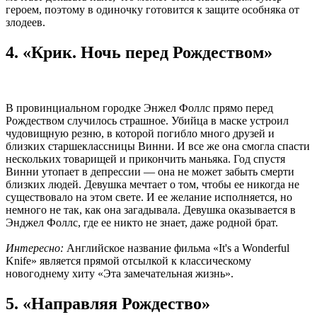
героем, поэтому в одиночку готовится к защите особняка от
злодеев.
4. «Крик. Ночь перед Рождеством»
В провинциальном городке Энжел Фоллс прямо перед
Рождеством случилось страшное. Убийца в маске устроил
чудовищную резню, в которой погибло много друзей и
близких старшеклассницы Винни. И все же она смогла спасти
нескольких товарищей и прикончить маньяка. Год спустя
Винни утопает в депрессии — она не может забыть смерти
близких людей. Девушка мечтает о том, чтобы ее никогда не
существовало на этом свете. И ее желание исполняется, но
немного не так, как она загадывала. Девушка оказывается в
Энджел Фоллс, где ее никто не знает, даже родной брат.
Интересно:
Английское название фильма «It's a Wonderful
Knife» является прямой отсылкой к классическому
новогоднему хиту «Эта замечательная жизнь».
5. «Направляя Рождество»