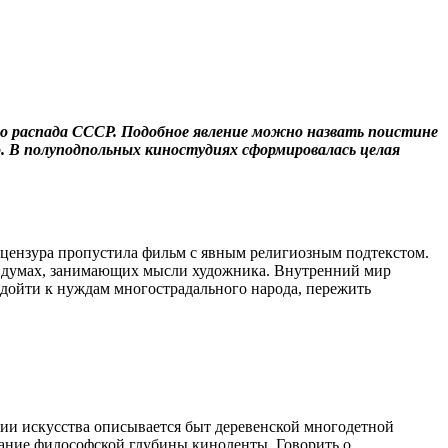
до распада СССР. Подобное явление можно назвать поистине
о. В полуподпольных киностудиях сформировалась целая
я цензура пропустила фильм с явным религиозным подтекстом.
 и думах, занимающих мысли художника. Внутренний мир
одойти к нуждам многострадального народа, пережить
нии искусства описывается быт деревенской многодетной
имание философской глубины киноленты. Говорить о