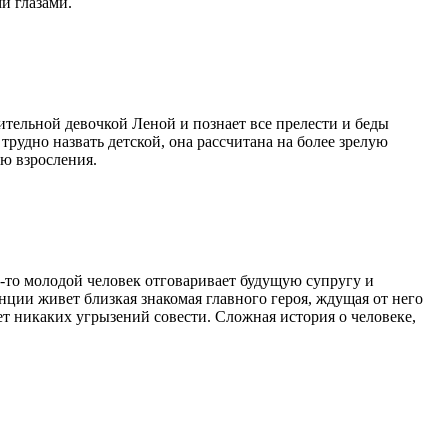
и глазами.
ительной девочкой Леной и познает все прелести и беды
рудно назвать детской, она рассчитана на более зрелую
ию взросления.
у-то молодой человек отговаривает будущую супругу и
нции живет близкая знакомая главного героя, ждущая от него
ет никаких угрызений совести. Сложная история о человеке,