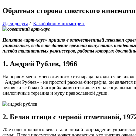
Обратная сторона советского кинемато
Идеи досуга
/
Какой фильм посмотреть
Понятие «арт-хаус» пришло в отечественный лексикон срав
уникальным, ведь в те далекие времена выпустить неидеоло
плеяда талантливых режиссеров, работы которых достойны
1. Андрей Рублев, 1966
На первом месте моего личного хит-парада находится великол
«Андрей Рублев» - не простой рассказ-биография, он являетс
человека «с божьей искрой» живо откликается на социальные 
аналогичные терзания и муку православной души.
2. Белая птица с черной отметиной, 197
70-е годы прошлого века стали эпохой возрождения украинског
семьи. Перед просмотром может показаться, что зрителя ожида