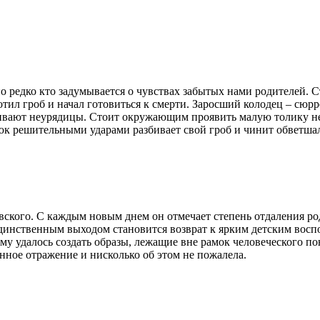
о редко кто задумывается о чувствах забытых нами родителей. 
отил гроб и начал готовиться к смерти. Заросший колодец – сюр
азбивают неурядицы. Стоит окружающим проявить малую толику н
юк решительными ударами разбивает свой гроб и чинит обветша
овского. С каждым новым днем он отмечает степень отдаления 
Единственным выходом становится возврат к ярким детским вос
му удалось создать образы, лежащие вне рамок человеческого п
нное отражение и нисколько об этом не пожалела.