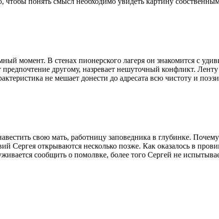
, чтобы понять смысл необходимо увидеть картину собственным
ный момент. В стенах пионерского лагеря он знакомится с удив
 предпочтение другому, назревает нешуточный конфликт. Ленту т
актеристика не мешает донести до адресата всю чистоту и поэз
навестить свою мать, работницу заповедника в глубинке. Почем
ий Сергея открываются несколько позже. Как оказалось в прови
уживается сообщить о помолвке, более того Сергей не испытыва