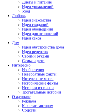
Диеты и питание
Идеи упражнений
Уход
Любовь
Идеи знакомства
Идеи свиданий
Идеи обольщения
Идеи для отношений
Идеи секса
Дом
Идеи обустройства дома
Идеи рецептов
Своими руками
Семья и дети
Интересно
Изобретения
Невероятные факты
Интересные места
Исторические факты
Истории из жизни
Трогательные истории
О журнале
Реклама
Как стать автором
Соцсети