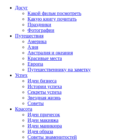
Досуг
Какой фильм посмотреть
Какую книгу почитать
Праздники
Фотографии
Путешествия
Америка
Азия
Австралия и океания
Красивые места
Европа
Путешественнику на заметку
Успех
Идеи бизнеса
Истории успеха
Секреты успеха
Звездная жизнь
Советы
Красота
Идеи причесок
Идеи макияжа
Идеи маникюра
Идея образа
Советы знаменитостей