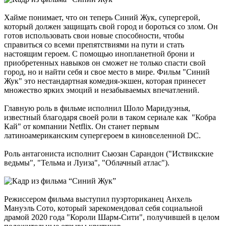
Хайме понимает, что он теперь Синий Жук, супергерой,
который должен защищать свой город и бороться со злом. Он
готов использовать свои новые способности, чтобы
справиться со всеми препятствиями на пути и стать
настоящим героем. С помощью инопланетной брони и
приобретенных навыков он сможет не только спасти свой
город, но и найти себя и свое место в мире. Фильм "Синий
Жук" это нестандартная комедия-экшен, которая принесет
множество ярких эмоций и незабываемых впечатлений.
Главную роль в фильме исполнил Шоло Маридуэнья,
известный благодаря своей роли в таком сериале как "Кобра
Кай" от компании Netflix. Он станет первым
латиноамериканским супергероем в киновселенной DC.
Роль антагониста исполнит Сьюзан Сарандон ("Иствикские
ведьмы", "Тельма и Луиза", "Облачный атлас").
Режиссером фильма выступил пуэрториканец Анхель
Мануэль Сото, который зарекомендовал себя социальной
драмой 2020 года "Короли Шарм-Сити", получившей в целом