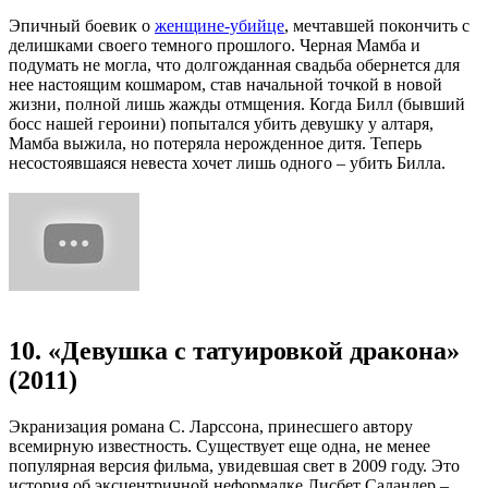
Эпичный боевик о
женщине-убийце
, мечтавшей покончить с
делишками своего темного прошлого. Черная Мамба и
подумать не могла, что долгожданная свадьба обернется для
нее настоящим кошмаром, став начальной точкой в новой
жизни, полной лишь жажды отмщения. Когда Билл (бывший
босс нашей героини) попытался убить девушку у алтаря,
Мамба выжила, но потеряла нерожденное дитя. Теперь
несостоявшаяся невеста хочет лишь одного – убить Билла.
10. «Девушка с татуировкой дракона»
(2011)
Экранизация романа С. Ларссона, принесшего автору
всемирную известность. Существует еще одна, не менее
популярная версия фильма, увидевшая свет в 2009 году. Это
история об эксцентричной неформалке Лисбет Саландер –