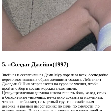
5. «Солдат Джейн»(1997)
Знойная и сексапильная Деми Мур поразила всех, бесподобно
перевоплотившись в образе женщины-солдата. Лейтенант
Джордан О’Нил отправляется на суровые учения, чтобы
пройти отбор в состав морских пехотинцев.
Целеустремленная девушка готова терпеть боль, холод, страх
и бесконечные унижения, неустанно доказывая мужчинам,
что она – не балласт, не мертвый груз и не слабенькая
девочка, а равный им соперник: по силе, по смелости, по
выносливости. Пока мужчины сдаются, не в силах пройти