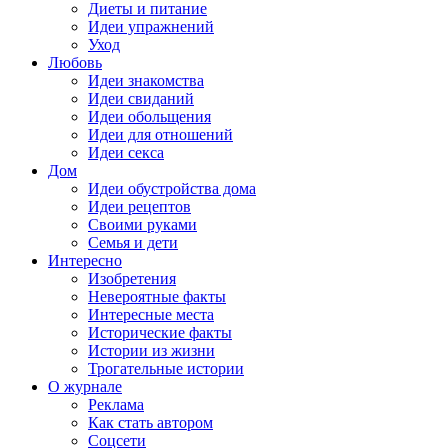
Диеты и питание
Идеи упражнений
Уход
Любовь
Идеи знакомства
Идеи свиданий
Идеи обольщения
Идеи для отношений
Идеи секса
Дом
Идеи обустройства дома
Идеи рецептов
Своими руками
Семья и дети
Интересно
Изобретения
Невероятные факты
Интересные места
Исторические факты
Истории из жизни
Трогательные истории
О журнале
Реклама
Как стать автором
Соцсети