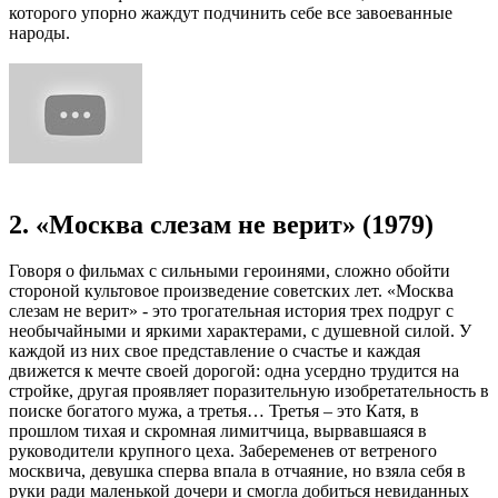
которого упорно жаждут подчинить себе все завоеванные
народы.
2. «Москва слезам не верит» (1979)
Говоря о фильмах с сильными героинями, сложно обойти
стороной культовое произведение советских лет. «Москва
слезам не верит» - это трогательная история трех подруг с
необычайными и яркими характерами, с душевной силой. У
каждой из них свое представление о счастье и каждая
движется к мечте своей дорогой: одна усердно трудится на
стройке, другая проявляет поразительную изобретательность в
поиске богатого мужа, а третья… Третья – это Катя, в
прошлом тихая и скромная лимитчица, вырвавшаяся в
руководители крупного цеха. Забеременев от ветреного
москвича, девушка сперва впала в отчаяние, но взяла себя в
руки ради маленькой дочери и смогла добиться невиданных