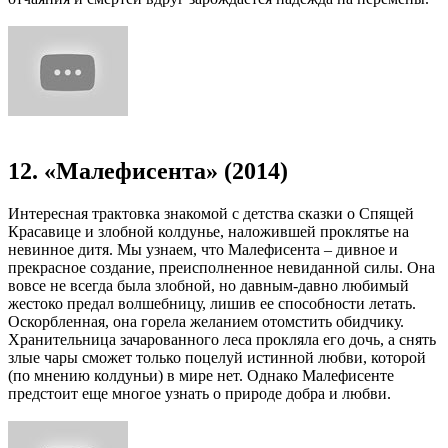
12. «Малефисента» (2014)
Интересная трактовка знакомой с детства сказки о Спящей
Красавице и злобной колдунье, наложившей проклятье на
невинное дитя. Мы узнаем, что Малефисента – дивное и
прекрасное создание, преисполненное невиданной силы. Она
вовсе не всегда была злобной, но давным-давно любимый
жестоко предал волшебницу, лишив ее способности летать.
Оскорбленная, она горела желанием отомстить обидчику.
Хранительница зачарованного леса прокляла его дочь, а снять
злые чары сможет только поцелуй истинной любви, которой
(по мнению колдуньи) в мире нет. Однако Малефисенте
предстоит еще многое узнать о природе добра и любви.