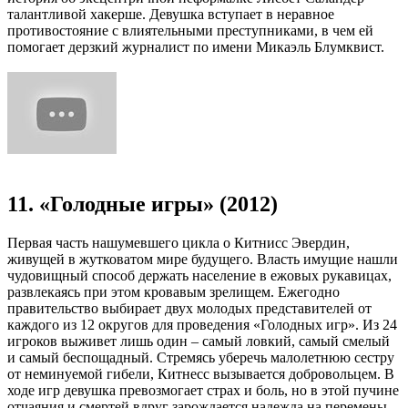
талантливой хакерше. Девушка вступает в неравное
противостояние с влиятельными преступниками, в чем ей
помогает дерзкий журналист по имени Микаэль Блумквист.
11. «Голодные игры» (2012)
Первая часть нашумевшего цикла о Китнисс Эвердин,
живущей в жутковатом мире будущего. Власть имущие нашли
чудовищный способ держать население в ежовых рукавицах,
развлекаясь при этом кровавым зрелищем. Ежегодно
правительство выбирает двух молодых представителей от
каждого из 12 округов для проведения «Голодных игр». Из 24
игроков выживет лишь один – самый ловкий, самый смелый
и самый беспощадный. Стремясь уберечь малолетнюю сестру
от неминуемой гибели, Китнесс вызывается добровольцем. В
ходе игр девушка превозмогает страх и боль, но в этой пучине
отчаяния и смертей вдруг зарождается надежда на перемены.