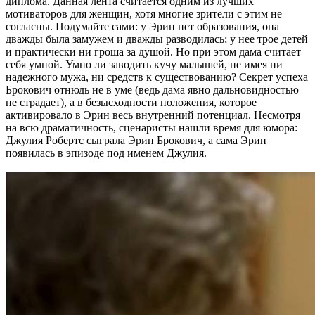
диплома. Данная лента считается одним из лучших
мотиваторов для женщин, хотя многие зрители с этим не
согласны. Подумайте сами: у Эрин нет образования, она
дважды была замужем и дважды разводилась; у нее трое детей
и практически ни гроша за душой. Но при этом дама считает
себя умной. Умно ли заводить кучу малышей, не имея ни
надежного мужа, ни средств к существованию? Секрет успеха
Брокович отнюдь не в уме (ведь дама явно дальновидностью
не страдает), а в безысходности положения, которое
активировало в Эрин весь внутренний потенциал. Несмотря
на всю драматичность, сценаристы нашли время для юмора:
Джулия Робертс сыграла Эрин Брокович, а сама Эрин
появилась в эпизоде под именем Джулия.