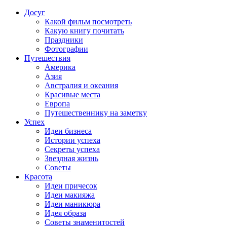
Досуг
Какой фильм посмотреть
Какую книгу почитать
Праздники
Фотографии
Путешествия
Америка
Азия
Австралия и океания
Красивые места
Европа
Путешественнику на заметку
Успех
Идеи бизнеса
Истории успеха
Секреты успеха
Звездная жизнь
Советы
Красота
Идеи причесок
Идеи макияжа
Идеи маникюра
Идея образа
Советы знаменитостей