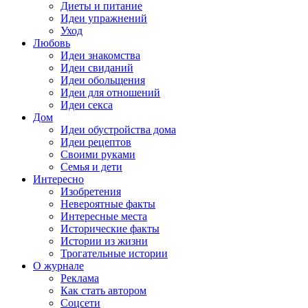
Диеты и питание
Идеи упражнений
Уход
Любовь
Идеи знакомства
Идеи свиданий
Идеи обольщения
Идеи для отношений
Идеи секса
Дом
Идеи обустройства дома
Идеи рецептов
Своими руками
Семья и дети
Интересно
Изобретения
Невероятные факты
Интересные места
Исторические факты
Истории из жизни
Трогательные истории
О журнале
Реклама
Как стать автором
Соцсети