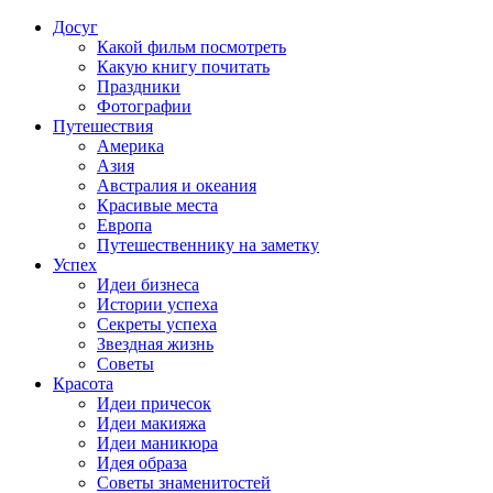
Досуг
Какой фильм посмотреть
Какую книгу почитать
Праздники
Фотографии
Путешествия
Америка
Азия
Австралия и океания
Красивые места
Европа
Путешественнику на заметку
Успех
Идеи бизнеса
Истории успеха
Секреты успеха
Звездная жизнь
Советы
Красота
Идеи причесок
Идеи макияжа
Идеи маникюра
Идея образа
Советы знаменитостей