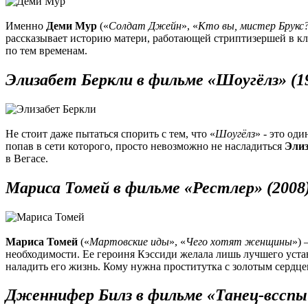
Именно
Деми Мур
(«
Солдат Джейн
», «
Кто вы, мистер Брукс
рассказывает историю матери, работающей стриптизершей в кл
по тем временам.
Элизабет Беркли в фильме «Шоугёлз» (1
Не стоит даже пытаться спорить с тем, что «
Шоугёлз
» - это од
попав в сети которого, просто невозможно не насладиться
Элиз
в Вегасе.
Мариса Томей в фильме «Рестлер» (2008
Мариса Томей
(«
Мартовские иды
», «
Чего хотят женщины
») 
необходимости. Ее героиня Кэссиди желала лишь лучшего уст
наладить его жизнь. Кому нужна проститутка с золотым сердце
Дженнифер Билз в фильме «Танец-всспы