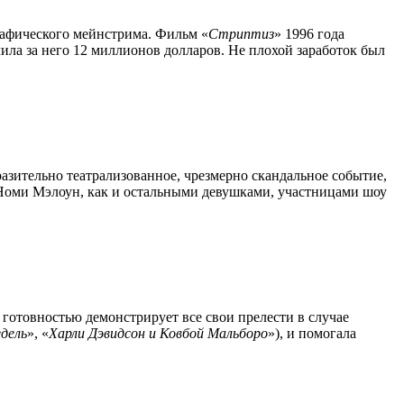
графического мейнстрима. Фильм «
Стриптиз
» 1996 года
чила за него 12 миллионов долларов. Не плохой заработок был
разительно театрализованное, чрезмерно скандальное событие,
 Номи Мэлоун, как и остальными девушками, участницами шоу
с готовностью демонстрирует все свои прелести в случае
едель
», «
Харли Дэвидсон и Ковбой Мальборо
»), и помогала