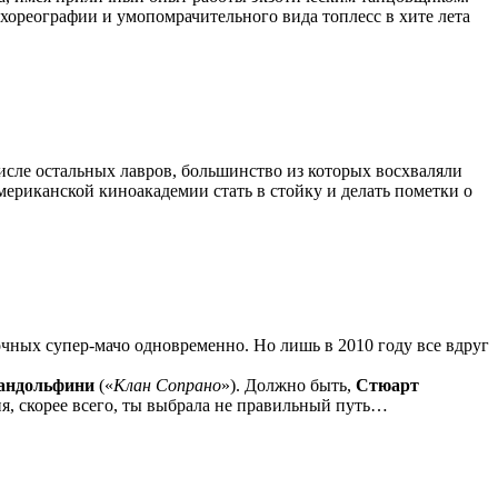
 хореографии и умопомрачительного вида топлесс в хите лета
исле остальных лавров, большинство из которых восхваляли
мериканской киноакадемии стать в стойку и делать пометки о
очных супер-мачо одновременно. Но лишь в 2010 году все вдруг
андольфини
(«
Клан Сопрано
»). Должно быть,
Стюарт
ия, скорее всего, ты выбрала не правильный путь…