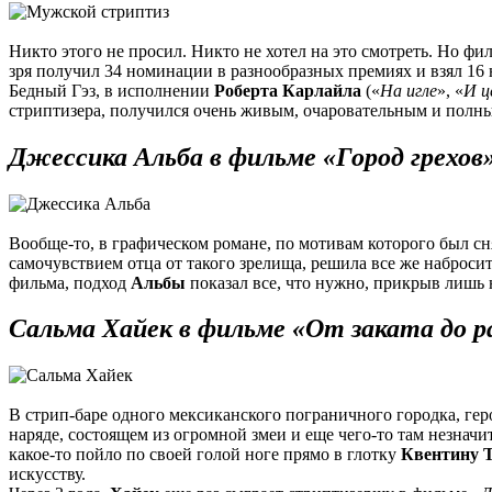
Никто этого не просил. Никто не хотел на это смотреть. Но 
зря получил 34 номинации в разнообразных премиях и взял 16 
Бедный Гэз, в исполнении
Роберта Карлайла
(«
На игле
», «
И ц
стриптизера, получился очень живым, очаровательным и полн
Джессика Альба в фильме «Город грехов»
Вообще-то, в графическом романе, по мотивам которого был сн
самочувствием отца от такого зрелища, решила все же наброс
фильма, подход
Альбы
показал все, что нужно, прикрыв лишь 
Сальма Хайек в фильме «От заката до р
В стрип-баре одного мексиканского пограничного городка, ге
наряде, состоящем из огромной змеи и еще чего-то там незначи
какое-то пойло по своей голой ноге прямо в глотку
Квентину 
искусству.