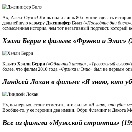
Ах, Алекс Оуэнс! Лишь она и лишь 80-е могли сделать истори
дальнейшую карьеру
Дженнифер Билз
(«
Последние дни диско
»
осмысленная история, чем тот негативный подтекст, который в
Хэлли Берри в фильме «Фрэнки и Элис» (
Как-то
Хэлли Берри
(«
Облачный атлас
», «
Тревожный вызов
»
более, что фильм 2010 года «
Фрэнки и Элис
» был не первым опы
Линдсей Лохан в фильме «Я знаю, кто уб
Ну, во-первых, стоит отметить, что фильм «
Я знаю, кто убил ме
Вообще-то, у ее героини два имени, Обри Флеминг и Дакота М
Все из фильма «Мужской стриптиз» (19