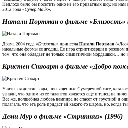
Неплохо было бы посетить одно из его приватных шоу, но нам 
2012 года «
Супер Майк
».
Натали Портман в фильме «Близость» (
Драма 2004 года «
Близость
» принесла
Натали Портман
(«
Лео
идеальные формы ее ягодиц. Ее игра стриптизерши в розовом п
том, что она обладает не только симпатичной мордашкой… но 
Кристен Стюарт в фильме «Добро пожал
Учитывая долгие годы, посвященные Сумеречной саге, казало
узнали, что одним из ее талантов является еще и танец на пилон
Все же, волшебная любовь вампира не спасет от грустной и 
полагала, что эта роль придаст ей какого-то шарма, но, когда
Деми Мур в фильме «Стриптиз» (1996)