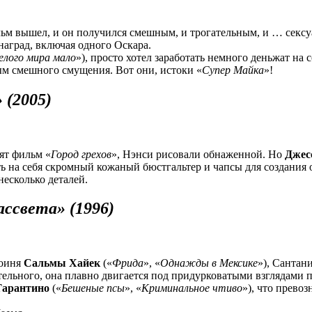
фильм вышел, и он получился смешным, и трогательным, и … сек
наград, включая одного Оскара.
елого мира мало
»), просто хотел заработать немного деньжат на
ым смешного смущения. Вот они, истоки «
Супер Майка
»!
 (2005)
ят фильм «
Город грехов
», Нэнси рисовали обнаженной. Но
Джес
ить на себя скромный кожаный бюстгальтер и чапсы для создан
несколько деталей.
ассвета» (1996)
роиня
Сальмы Хайек
(«
Фрида
», «
Однажды в Мексике
»), Сантан
тельного, она плавно двигается под придурковатыми взглядами п
Тарантино
(«
Бешеные
псы
», «
Криминальное чтиво
»), что прево