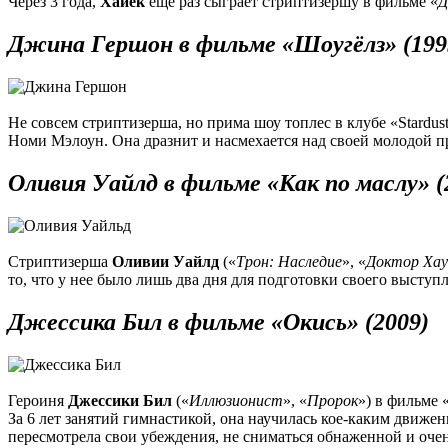
Через 3 года,
Хайек
еще раз сыграет стриптизершу в фильме «
Д
Джина Гершон в фильме «Шоугёлз» (199
Не совсем стриптизерша, но прима шоу топлес в клубе «Stardu
Номи Мэлоун. Она дразнит и насмехается над своей молодой пр
Оливия Уайлд в фильме «Как по маслу» (
Стриптизерша
Оливии Уайлд
(«
Трон: Наследие
», «
Доктор Хау
то, что у нее было лишь два дня для подготовки своего выступ
Джессика Бил в фильме «Окись» (2009)
Героиня
Джессики Бил
(«
Иллюзионист
», «
Пророк
») в фильме 
За 6 лет занятий гимнастикой, она научилась кое-каким движе
пересмотрела свои убеждения, не сниматься обнаженной и очен