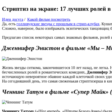
Стриптиз на экране: 17 лучших ролей в
Идеи досуга
/
Какой фильм посмотреть
Да, есть
голливудские звезды с прошлым в стрип-клубах
. Куша
Сложно, наверное, было изображать экзотических танцовщиц бе
Предлагаю список некоторых самых знаковых фильмов, ролей и
Дженнифер Энистон в фильме «Мы – Ми
Жизнь звезды ситкома, закончившегося 10 лет назад, не легка.
бесчисленных ролей в романтических комедиях,
Дженнифер Э
источающую невероятное обаяние каждой клеточкой своих уд
На сегодняшний день, это самая свеженькая стриптизерша в ки
Ченнинг Татум в фильме «Супер Майк» (
Ченнингу Татуму
(«
Шаг вперед
», «
Штурм Белого дома
») был