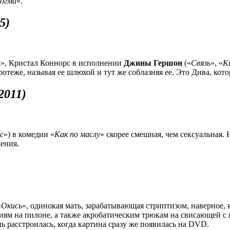
огма
».
5)
st», Кристал Коннорс в исполнении
Джины Гершон
(«
Связь
», «
К
отеже, называя ее шлюхой и тут же соблазняя ее. Это Дива, кот
2011)
с
») в комедии «
Как по маслу
» скорее смешная, чем сексуальная. 
ления.
«
Окись
», одинокая мать, зарабатывающая стриптизом, наверное, 
ниям на пилоне, а также акробатическим трюкам на свисающей с
ь расстроилась, когда картина сразу же появилась на DVD.