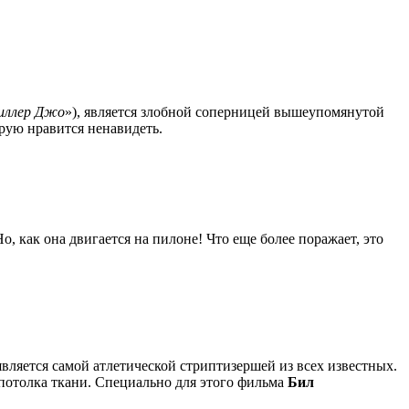
иллер Джо
»), является злобной соперницей вышеупомянутой
орую нравится ненавидеть.
Но, как она двигается на пилоне! Что еще более поражает, это
является самой атлетической стриптизершей из всех известных.
 потолка ткани. Специально для этого фильма
Бил