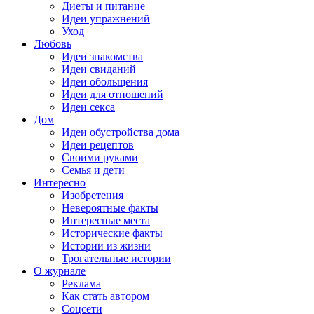
Диеты и питание
Идеи упражнений
Уход
Любовь
Идеи знакомства
Идеи свиданий
Идеи обольщения
Идеи для отношений
Идеи секса
Дом
Идеи обустройства дома
Идеи рецептов
Своими руками
Семья и дети
Интересно
Изобретения
Невероятные факты
Интересные места
Исторические факты
Истории из жизни
Трогательные истории
О журнале
Реклама
Как стать автором
Соцсети