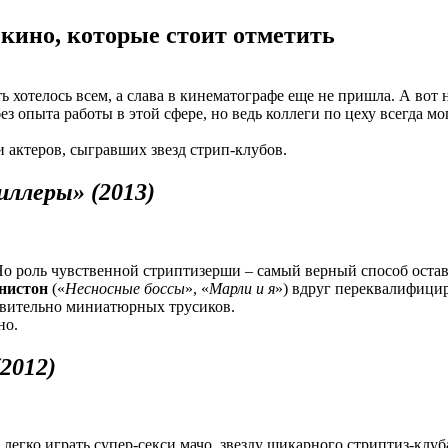
 кино, которые стоит отметить
ть хотелось всем, а слава в кинематографе еще не пришла. А вот
з опыта работы в этой сфере, но ведь коллеги по цеху всегда м
 актеров, сыгравших звезд стрип-клубов.
ллеры» (2013)
 Но роль чувственной стриптизерши – самый верный способ остава
нистон
(«
Несносные боссы
», «
Марли и я
») вдруг переквалифицир
ивительно миниатюрных трусиков.
но.
2012)
о легко играть супер-секси мачо, звезду шикарного стриптиз-кл