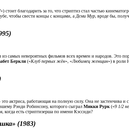
?
») стоит благодарить за то, что стриптиз стал частью кинемато
убе, чтобы свести концы с концами, а
Деми Мур
, вроде бы, полу
995)
ин из самых невероятных фильмов всех времен и народов. Это по
абет Беркли
(«
Клуб первых жён
», «
Любимец женщин
») в роли
)
– это актриса, работающая на полную силу. Она не застенчива и 
авшему Рэнди Робинсону, которого сыграл
Микки Рурк
(«
9 1/2 н
м, когда есть стриптизерша по имени Кэссиди?
шка» (1983)