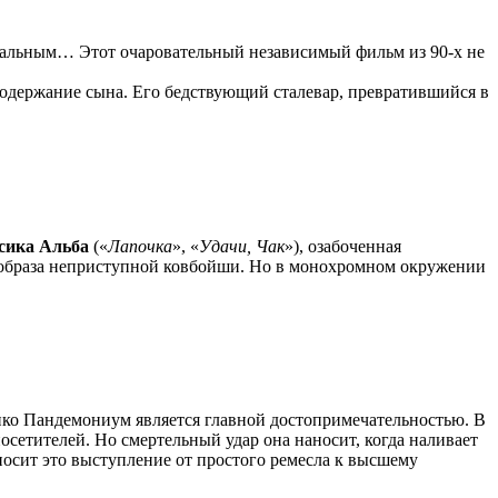
суальным… Этот очаровательный независимый фильм из 90-х не
 содержание сына. Его бедствующий сталевар, превратившийся в
сика Альба
(«
Лапочка
», «
Удачи, Чак
»), озабоченная
ия образа неприступной ковбойши. Но в монохромном окружении
ико Пандемониум является главной достопримечательностью. В
осетителей. Но смертельный удар она наносит, когда наливает
зносит это выступление от простого ремесла к высшему