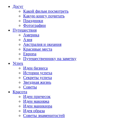
Досуг
Какой фильм посмотреть
Какую книгу почитать
Праздники
Фотографии
Путешествия
Америка
Азия
Австралия и океания
Красивые места
Европа
Путешественнику на заметку
Успех
Идеи бизнеса
Истории успеха
Секреты успеха
Звездная жизнь
Советы
Красота
Идеи причесок
Идеи макияжа
Идеи маникюра
Идея образа
Советы знаменитостей