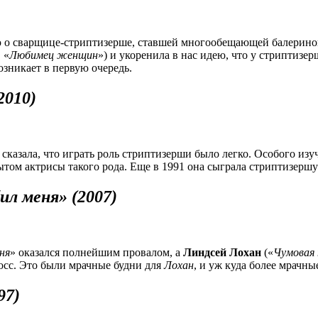
ю о сварщице-стриптизерше, ставшей многообещающей балериной
, «
Любимец женщин
») и укоренила в нас идею, что у стриптизе
озникает в первую очередь.
2010)
) сказала, что играть роль стриптизерши было легко. Особого из
том актрисы такого рода. Еще в 1991 она сыграла стриптизершу
ил меня» (2007)
ня
» оказался полнейшим провалом, а
Линдсей Лохан
(«
Чумовая
осс. Это были мрачные будни для
Лохан
, и уж куда более мрачны
97)