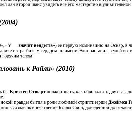
был дан второй шанс увидеть все его мастерство в удивительной
2004)
н
», «
V — значит вендетта
») ее первую номинацию на Оскар, в ч
арике и с разбитым сердцем по имени Элис заставила судей из а
и горячим телом!
овать к Райли» (2010)
сь бы
Кристен Стюарт
должна знать, как обворожить двух загад
е.
одинокой правды бытия в роли любимой стриптизерши
Джеймса Г
 ты лишь создаешь впечатление Бэллы Свон, доведенной до отчаян