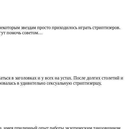
 некоторым звездам просто приходилось играть стриптизеров.
огут помочь советом…
ться в заголовках и у всех на устах. После долгих столетий и
овалась в удивительно сексуальную стриптизершу,
уба, имея приличный опыт работы экзотическим танцовщиком.