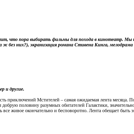
ачит, что пора выбирать фильмы для похода в кинотеатр. Мы 
 ж без них?), экранизация романа Стивена Кинга, мелодрама 
р и другие.
сть приключений Мстителей – самая ожидаемая лента месяца. По
л добрую половину разумных обитателей Галактики, значитель
 все живое окончательно и бесповоротно. Лента обещает быть 