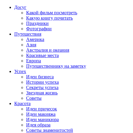
Досуг
Какой фильм посмотреть
Какую книгу почитать
Праздники
Фотографии
Путешествия
Америка
Азия
Австралия и океания
Красивые места
Европа
Путешественнику на заметку
Успех
Идеи бизнеса
Истории успеха
Секреты успеха
Звездная жизнь
Советы
Красота
Идеи причесок
Идеи макияжа
Идеи маникюра
Идея образа
Советы знаменитостей