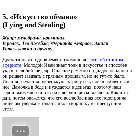
5. «Искусство обмана»
(Lying and Stealing)
Жанр: мелодрама, криминал.
В ролях: Тео Джеймс, Фернанда Андраде, Эмили
Ратажковски и другие.
Драматичная и одновременно комичная
лента об отпетом
аферисте
. Молодой Иван знает толк в искусстве и способен
украсть любой шедевр. Опасное ремесло поднадоело парню и
он решает завязать с грязным прошлым, но не тут-то было.
Иван встречает хорошенькую актрису и тут же влюбляется в
нее. Дамочка в беде и нуждается в деньгах, поэтому наш
герой вынужден пойти на еще одно рисковое дело. Как пить
дать потом окажется, что его возлюбленная все подстроила,
лишь бы удержать талантливого воришку на преступной
стезе.