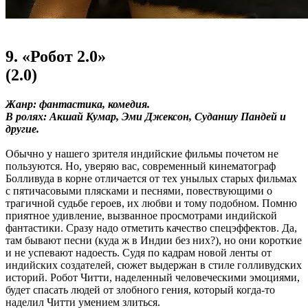
9. «Робот 2.0»
(2.0)
Жанр: фантастика, комедия.
В ролях: Акшай Кумар, Эми Джексон, Суданшу Пандей и
другие.
Обычно у нашего зрителя индийские фильмы почетом не
пользуются. Но, уверяю вас, современный кинематограф
Болливуда в корне отличается от тех унылых старых фильмах
с пятичасовыми плясками и песнями, повествующими о
трагичной судьбе героев, их любви и тому подобном. Помню
приятное удивление, вызванное просмотрами индийской
фантастики. Сразу надо отметить качество спецэффектов. Да,
там бывают песни (куда ж в Индии без них?), но они короткие
и не успевают надоесть. Судя по кадрам новой ленты от
индийских создателей, сюжет выдержан в стиле голливудских
историй. Робот Читти, наделенный человеческими эмоциями,
будет спасать людей от злобного гения, который когда-то
наделил Читти умением злиться.