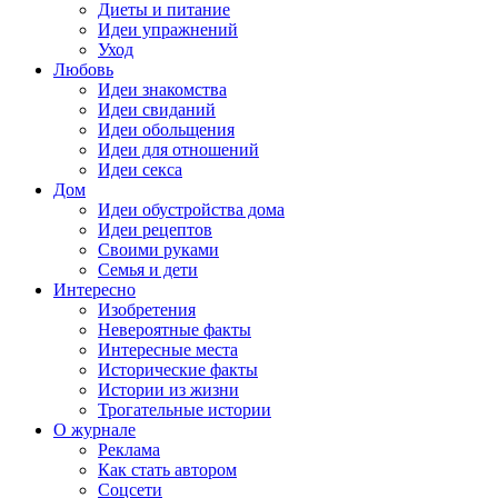
Диеты и питание
Идеи упражнений
Уход
Любовь
Идеи знакомства
Идеи свиданий
Идеи обольщения
Идеи для отношений
Идеи секса
Дом
Идеи обустройства дома
Идеи рецептов
Своими руками
Семья и дети
Интересно
Изобретения
Невероятные факты
Интересные места
Исторические факты
Истории из жизни
Трогательные истории
О журнале
Реклама
Как стать автором
Соцсети