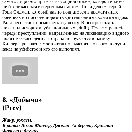
самого лица (это при его-то мощной отдаче, которой в кино
нет) заливаешься истеричным смехом. То ли дело матерый
Гэри Олдман, который давно поднаторел в драматичных
боевиках и способен поразить зрителя одним своим взглядом.
Ради него стоит посмотреть эту ленту. В центре сюжета
показана история клуба анонимных убийц. После странной
череды преступлений, направленных на ликвидацию видного
политического деятеля, страна погружается в панику.
Киллеры решают самостоятельно выяснить, от кого поступил
заказ на убийство и кто его выполнял.
8. «Добыча»
(Prey)
Жанр: ужасы.
В ролях: Логан Миллер, Джолин Андерсон, Кристин
Фросет и другие.