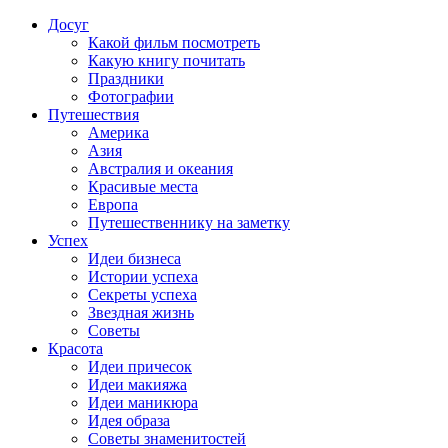
Досуг
Какой фильм посмотреть
Какую книгу почитать
Праздники
Фотографии
Путешествия
Америка
Азия
Австралия и океания
Красивые места
Европа
Путешественнику на заметку
Успех
Идеи бизнеса
Истории успеха
Секреты успеха
Звездная жизнь
Советы
Красота
Идеи причесок
Идеи макияжа
Идеи маникюра
Идея образа
Советы знаменитостей